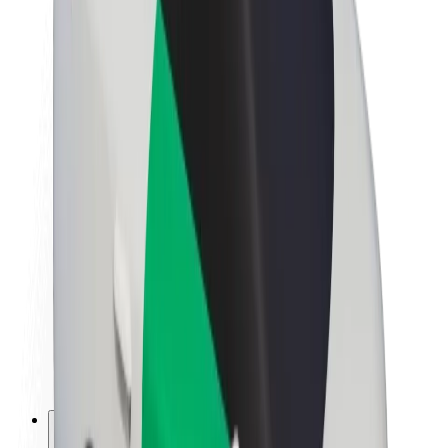
Bolt haqqında
Bolt-da davamlılıq
Project Zero
Bloq
Xəbər otağı
Brend təlimatları
Missiya
İnvestorlarla əlaqələr
Rəhbərlik
Brend
Media
Urban Fondu
Təhlükəsizlik