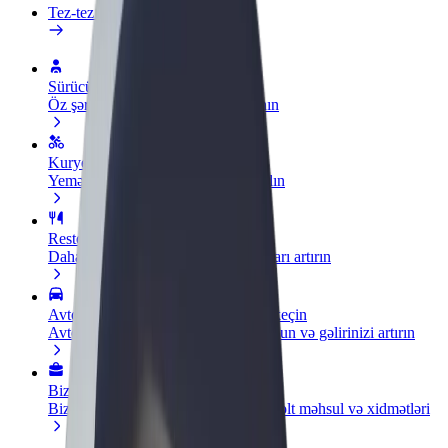
Tez-tez verilən suallar
Sürücü ol
Öz şərtlərinizə uyğun olaraq qazanın
Kuryer kimi qoşul
Yemək çatdırın və həftəlik ödəniş alın
Restoran və ya mağaza əlavə edin
Daha çox müştəri cəlb edin və satışları artırın
Avtopark sahibi kimi qeydiyyatdan keçin
Avtoparkınızı Bolt platformasına qoşun və gəlirinizi artırın
Biznes üçün Bolt
Biznesiniz üçün miqyaslandırılmış Bolt məhsul və xidmətləri