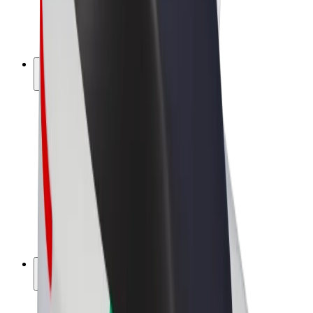
Elektrikli velosipedlər
Bolt Plus
Bolt ilə pul qazanın
Sürücülər
Sürücü qazancı
Kuryerlər
Kuryer qazancı
Bolt Food təchizatçıları
Sahibkarlar
Françayzinq
Şirkət
Vakansiyalar