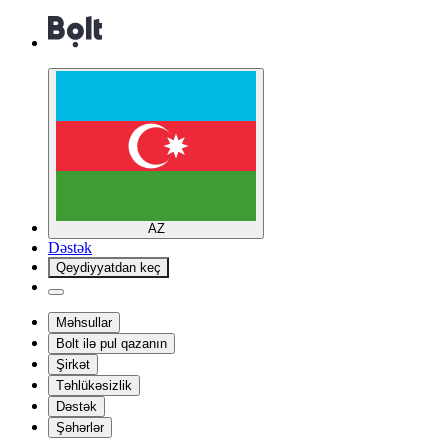
AZ
Dəstək
Qeydiyyatdan keç
Məhsullar
Bolt ilə pul qazanın
Şirkət
Təhlükəsizlik
Dəstək
Şəhərlər