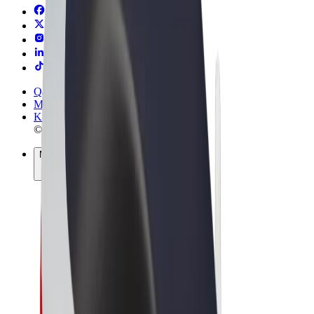
Qaydalar və Şərtlər
Məxfilik
Kukilər
© 2026 Bolt Technology OÜ
Məhsullar
Gedişlər
Skuterlər
Bolt Market
Bolt Food
Bolt Drive
Biznes üçün Bolt