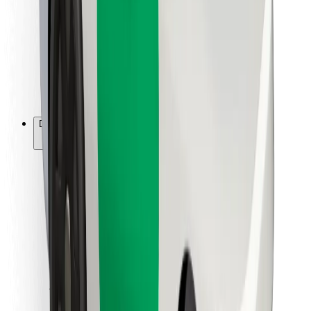
Kuryerlər üçün
Bolt Food
Avtopark sahibləri üçün
Restoranlar üçün
Biznes üçün Bolt
Digər
Təchizatçılar
Qaydalar və Şərtlər
Kukilər
Təhlükəsizlik
Dəqiqələr ərzində gediş əldə et!
Bolt tətbiqini endir