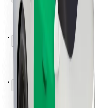
Sərnişin təhlükəsizliyi
Sürücü təhlükəsizliyi
Skuter təhlükəsizliyi
Təhlükəsizlik Laboratoriyası
Şəhərlər
Məkanlar
Şəhər mühiti üçün həllər
Hava limanları
Bolt enerji doldurma stansiyaları
Dəstək
Sərnişinlər üçün
Sürücülər üçün