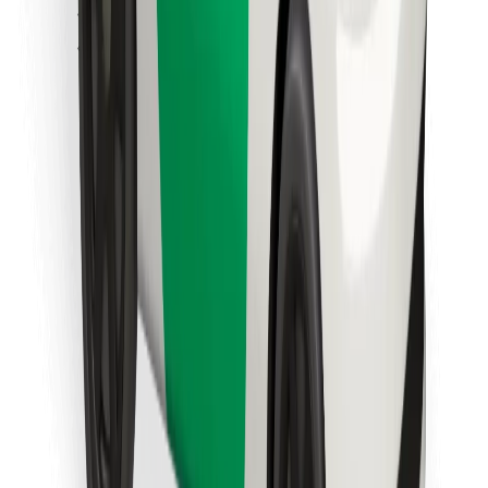
Sevdiyiniz yeməyi tapın!
Bolt Food tətbiqini endir