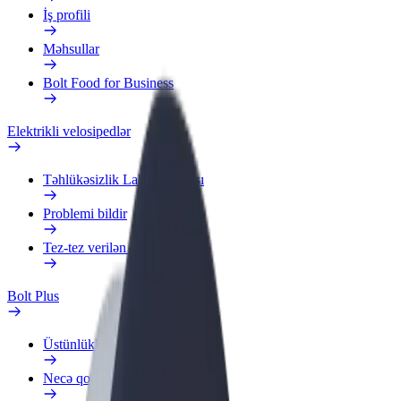
İş profili
Məhsullar
Bolt Food for Business
Elektrikli velosipedlər
Təhlükəsizlik Laboratoriyası
Problemi bildir
Tez-tez verilən suallar
Bolt Plus
Üstünlüklər
Necə qoşulmalı?