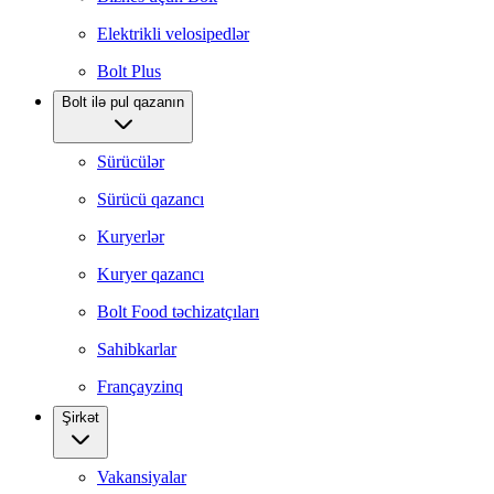
Elektrikli velosipedlər
Bolt Plus
Bolt ilə pul qazanın
Sürücülər
Sürücü qazancı
Kuryerlər
Kuryer qazancı
Bolt Food təchizatçıları
Sahibkarlar
Françayzinq
Şirkət
Vakansiyalar