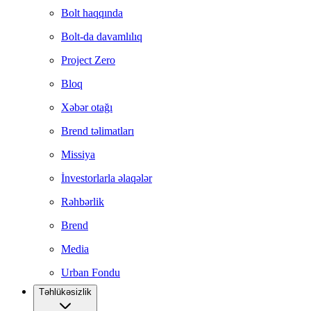
Bolt haqqında
Bolt-da davamlılıq
Project Zero
Bloq
Xəbər otağı
Brend təlimatları
Missiya
İnvestorlarla əlaqələr
Rəhbərlik
Brend
Media
Urban Fondu
Təhlükəsizlik