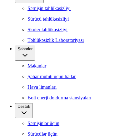
Sərnişin təhlükəsizliyi
Sürücü təhlükəsizliyi
Skuter təhlükəsizliyi
Təhlükəsizlik Laboratoriyası
Şəhərlər
Məkanlar
Şəhər mühiti üçün həllər
Hava limanları
Bolt enerji doldurma stansiyaları
Dəstək
Sərnişinlər üçün
Sürücülər üçün