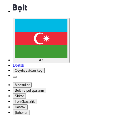
AZ
Dəstək
Qeydiyyatdan keç
Məhsullar
Bolt ilə pul qazanın
Şirkət
Təhlükəsizlik
Dəstək
Şəhərlər