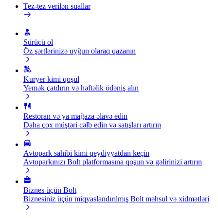
Tez-tez verilən suallar
Sürücü ol
Öz şərtlərinizə uyğun olaraq qazanın
Kuryer kimi qoşul
Yemək çatdırın və həftəlik ödəniş alın
Restoran və ya mağaza əlavə edin
Daha çox müştəri cəlb edin və satışları artırın
Avtopark sahibi kimi qeydiyyatdan keçin
Avtoparkınızı Bolt platformasına qoşun və gəlirinizi artırın
Biznes üçün Bolt
Biznesiniz üçün miqyaslandırılmış Bolt məhsul və xidmətləri