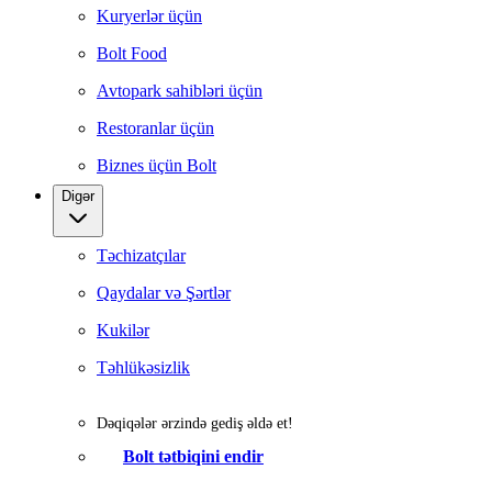
Kuryerlər üçün
Bolt Food
Avtopark sahibləri üçün
Restoranlar üçün
Biznes üçün Bolt
Digər
Təchizatçılar
Qaydalar və Şərtlər
Kukilər
Təhlükəsizlik
Dəqiqələr ərzində gediş əldə et!
Bolt tətbiqini endir