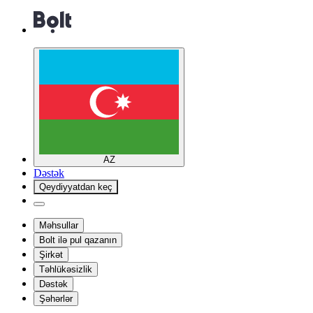
AZ
Dəstək
Qeydiyyatdan keç
Məhsullar
Bolt ilə pul qazanın
Şirkət
Təhlükəsizlik
Dəstək
Şəhərlər