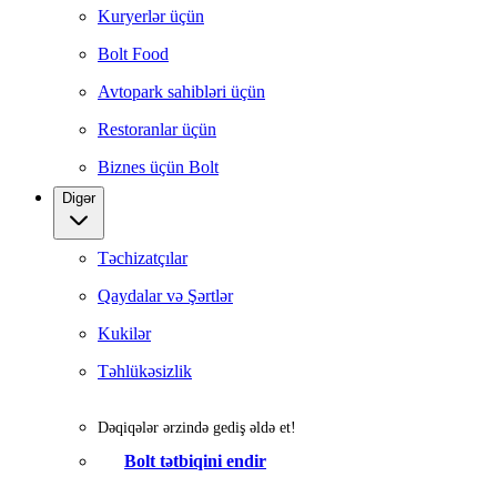
Kuryerlər üçün
Bolt Food
Avtopark sahibləri üçün
Restoranlar üçün
Biznes üçün Bolt
Digər
Təchizatçılar
Qaydalar və Şərtlər
Kukilər
Təhlükəsizlik
Dəqiqələr ərzində gediş əldə et!
Bolt tətbiqini endir