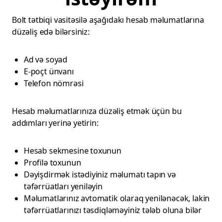
Bolt tətbiqi vasitəsilə aşağıdakı hesab məlumatlarına
düzəliş edə bilərsiniz:
Ad və soyad
E-poçt ünvanı
Telefon nömrəsi
Hesab məlumatlarınıza düzəliş etmək üçün bu
addımları yerinə yetirin:
Hesab sekmesine toxunun
Profilə toxunun
Dəyişdirmək istədiyiniz məlumatı tapın və
təfərrüatları yeniləyin
Məlumatlarınız avtomatik olaraq yenilənəcək, lakin
təfərrüatlarınızı təsdiqləməyiniz tələb oluna bilər