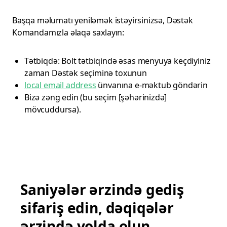
Başqa məlumatı yeniləmək istəyirsinizsə, Dəstək
Komandamızla əlaqə saxlayın:
Tətbiqdə: Bolt tətbiqində əsas menyuya keçdiyiniz
zaman Dəstək seçiminə toxunun
local email address
ünvanına e-məktub göndərin
Bizə zəng edin (bu seçim [şəhərinizdə]
mövcuddursa).
Saniyələr ərzində gediş
sifariş edin, dəqiqələr
ərzində yolda olun.