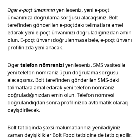
Əgər
e-poçt ünvanınızı
yeniləsəniz, yeni e-poçt
ünvanınıza doğrulama sorğusu alacaqsınız. Bolt
tərəfindən göndərilən e-poçtdakı təlimatlara əməl
edərək yeni e-poçt ünvanınızı doğruladığınızdan əmin
olun. E-poçt ünvanı doğrulanmasa belə, e-poçt ünvanı
profilinizdə yenilənəcək.
Əgər
telefon nömrənizi
yeniləsəniz, SMS vasitəsilə
yeni telefon nömrəniz üçün doğrulama sorğusu
alacaqsınız. Bolt tərəfindən göndərilən SMS-dəki
təlimatlara əməl edərək yeni telefon nömrənizi
doğruladığınızdan əmin olun. Telefon nömrəsi
doğrulandıqdan sonra profilinizdə avtomatik olaraq
dəyişdiriləcək.
Bolt tətbiqində şəxsi məlumatlarınızı yenilədiyiniz
zaman dəyişikliklər Bolt Food tətbiqinə də tətbiq edilir.