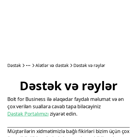
Dəstək
Alətlər və dəstək
Dəstək və rəylər
Dəstək və rəylər
Bolt for Business ilə əlaqədar faydalı məlumat və ən
çox verilən suallara cavab tapa biləcəyiniz
Dəstək Portalımızı
ziyarət edin.
Müştərilərin xidmətimizlə bağlı fikirləri bizim üçün çox