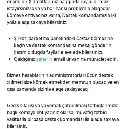
önəmlidir. Xidmətlərimiz haqqında rəy bildirmək
istəyirsinizsə və ya hər hansı problemlə əlaqədar
köməyə ehtiyacınız varsa, Dəstək komandamızla iki
yolla əlaqə saxlaya bilərsiniz:
Şirkət idarəetmə panelindəki
Dəstək
bölməsinə
keçin və dəstək komandasına mesaj göndərin
(lazım olduqda fayllar əlavə edə bilərsiniz).
Qaldığınız
şəhərin
email ünvanına müraciət edin.
Biznes hesablarının administratorları üçün dəstək
xidməti sizə kömək etməkdən məmnun olacaq və ən
qısa zamanda sizinlə əlaqə saxlayacaq.
Gediş sifarişi və ya yemək çatdırılması tətbiqlərimizlə
bağlı köməyə ehtiyacınız olarsa, müvafiq tətbiq
vasitəsilə birbaşa dəstək komandası ilə əlaqə saxlaya
bilərsiniz.