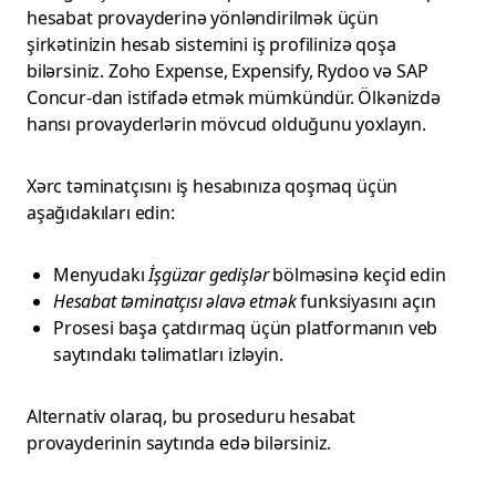
hesabat provayderinə yönləndirilmək üçün
şirkətinizin hesab sistemini iş profilinizə qoşa
bilərsiniz. Zoho Expense, Expensify, Rydoo və SAP
Concur-dan istifadə etmək mümkündür. Ölkənizdə
hansı provayderlərin mövcud olduğunu yoxlayın.
Xərc təminatçısını iş hesabınıza qoşmaq üçün
aşağıdakıları edin:
Menyudakı
İşgüzar gedişlər
bölməsinə keçid edin
Hesabat təminatçısı əlavə etmək
funksiyasını açın
Prosesi başa çatdırmaq üçün platformanın veb
saytındakı təlimatları izləyin.
Alternativ olaraq, bu proseduru hesabat
provayderinin saytında edə bilərsiniz.