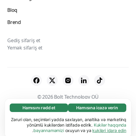
Bloq
Brend
Gediş sifariş et
Yemək sifariş et
© 2026 Bolt Technology OÜ
Hamısını rədd et
Hamısına icazə verin
Zəruri (65)
Təchizatçılar
Qaydalar və Şərtlər
Məxfilik
Zəruri kukilər əsas funksiyaları (məs. səhifə
Zəruri olan, seçimləri yadda saxlayan, analtika və marketinq
Ətraflı
Kukilər
Təhlükəsizlik
naviqasiyası) işə salmaqla veb-saytımızı
yönümlü kukilərdən istifadə edirik.
Kukilər haqqında
.
bəyannaməmizi
oxuyun və ya
kukiləri idarə edin
istifadəyə yararlı etməyə kömək edir. Bu kukilər
Üstünlüklər (17)