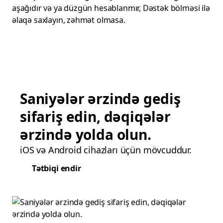
aşağıdır və ya düzgün hesablanmır, Dəstək bölməsi ilə
əlaqə saxlayın, zəhmət olmasa.
Saniyələr ərzində gediş
sifariş edin, dəqiqələr
ərzində yolda olun.
iOS və Android cihazları üçün mövcuddur.
Tətbiqi endir