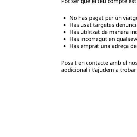
Pot ser que el teu compte est
No has pagat per un viatge
Has usat targetes denunc
Has utilitzat de manera i
Has incorregut en qualse
Has emprat una adreça de c
Posa't en contacte amb el no
addicional i t'ajudem a trobar