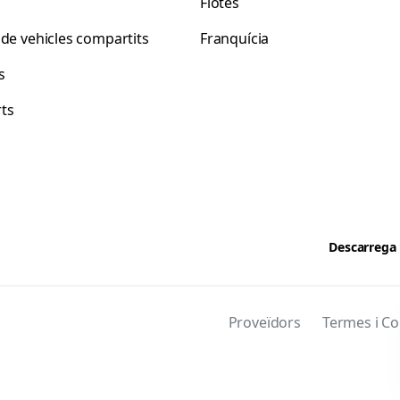
s
Flotes
 de vehicles compartits
Franquícia
s
ts
Descarrega 
Proveïdors
Termes i Co