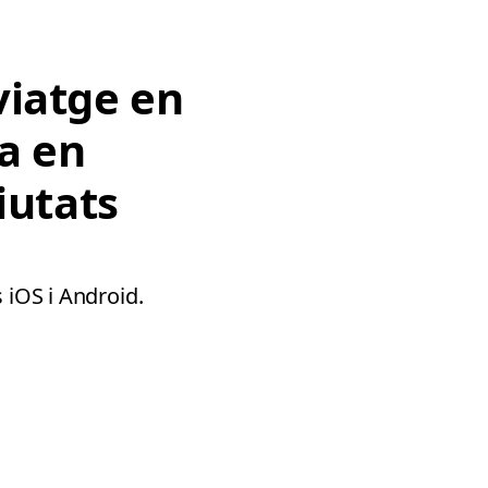
iatge en
ja en
iutats
 iOS i Android.