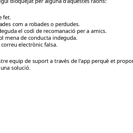
igui bloquejat per alguna d'aquestes raons:
 fet.
iades com a robades o perdudes.
ndeguda el codi de recomanació per a amics.
vol mena de conducta indeguda.
orreu electrònic falsa.
stre equip de suport a través de l'app perquè et prop
 una solució.