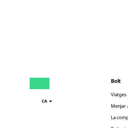
Bolt
Viatges
CA
Menjar a
La comp