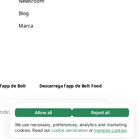
Newsroom
Blog
Marca
l'app de Bolt
Descarrega l'app de Bolt Food
ndicions
Privacitat
Galetes
Seguretat
Allow all
Reject all
Necessary (65)
Necessary cookies help make our website
We use necessary, preferences, analytics and marketing
Learn more
usable by enabling basic functions, e.g. page
cookies. Read our
cookie declaration
or
manage cookies
.
navigation. The website cannot function