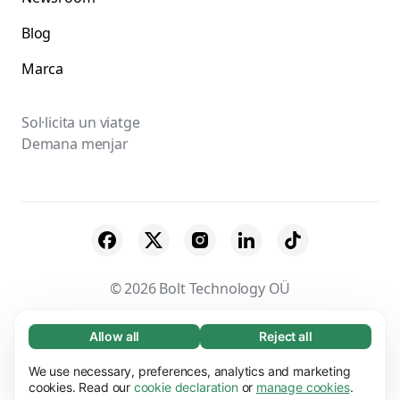
Blog
Marca
Sol·licita un viatge
Demana menjar
© 2026 Bolt Technology OÜ
Proveïdors
Termes i Condicions
Privacitat
Allow all
Reject all
Necessary (65)
Necessary cookies help make our website
Galetes
Seguretat
We use necessary, preferences, analytics and marketing
Learn more
usable by enabling basic functions, e.g. page
cookies. Read our
cookie declaration
or
manage cookies
.