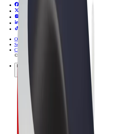
Obchodní podmínky
Soukromí
Cookies
© 2026 Bolt Technology OÜ
Produkty
Jízdy
Koloběžky
Bolt Market
Bolt Food
Bolt Drive
Bolt for Business