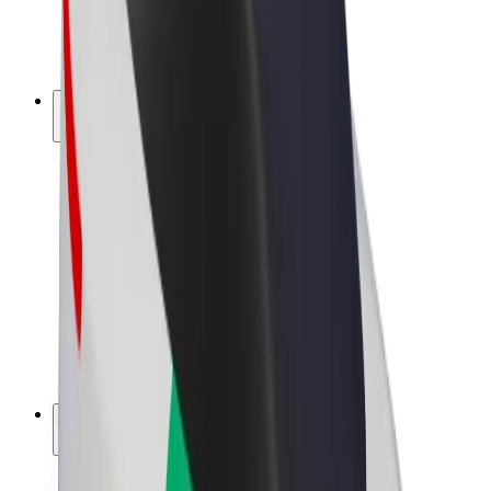
E-kola
Bolt Plus
Vydělávejte s Boltem
Řidiči
Výdělky řidiče
Kurýři
Výdělky kurýra
Partneři Bolt Food
Flotily
Franšízy
Společnost
Kariéra