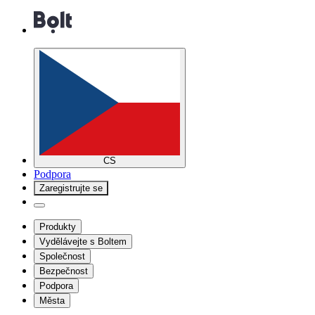
CS
Podpora
Zaregistrujte se
Produkty
Vydělávejte s Boltem
Společnost
Bezpečnost
Podpora
Města