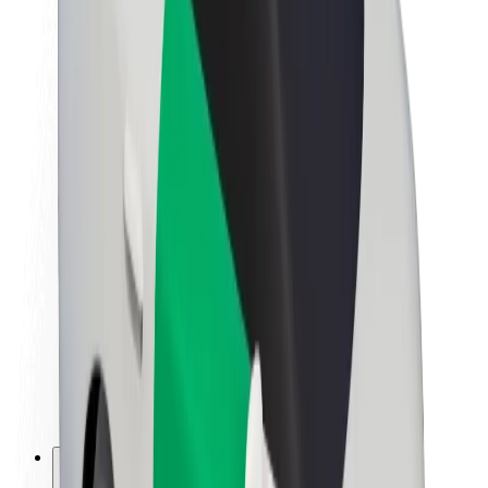
O společnosti Bolt
Udržitelnost podle Boltu
Projekt Zero
Blog
Tiskové centrum
Pokyny ke značce
Naše poslání
Vztahy s investory
Vedení
Značka
Média
Městský fond
Bezpečnost