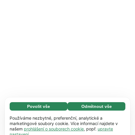
Povolit vše
Odmítnout vše
Nezbytné (65)
Nezbytné soubory cookie umožňují využívat
Zjistit více
Používáme nezbytné, preferenční, analytické a
naše webové stránky díky základním funkcím,
marketingové soubory cookie. Více informací najdete v
našem
prohlášení o souborech cookie
, popř.
upravte
např. navigaci na stránce. Bez těchto souborů
Preference (17)
nastavení
.