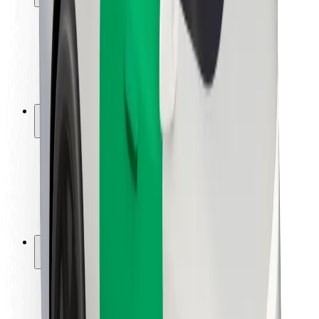
Bezpečnost cestujících
Bezpečnost řidičů
Bezpečnost na koloběžce
Laboratoř bezpečnosti
Města
Lokality
Řešení pro města
Letiště
Nabíjecí stanice Bolt
Podpora
Pro cestující
Pro řidiče