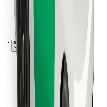
Pro kurýry
Bolt Food
Pro flotilové partnery
Pro restaurace
Bolt for Business
Jiné
Partneři
Obchodní podmínky
Cookies
Zabezpečení
Jízda za pár minut!
Stáhněte si aplikaci Bolt