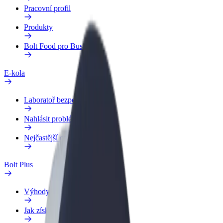
Pracovní profil
Produkty
Bolt Food pro Business
E-kola
Laboratoř bezpečnosti
Nahlásit problém
Nejčastější otázky
Bolt Plus
Výhody
Jak získat členství