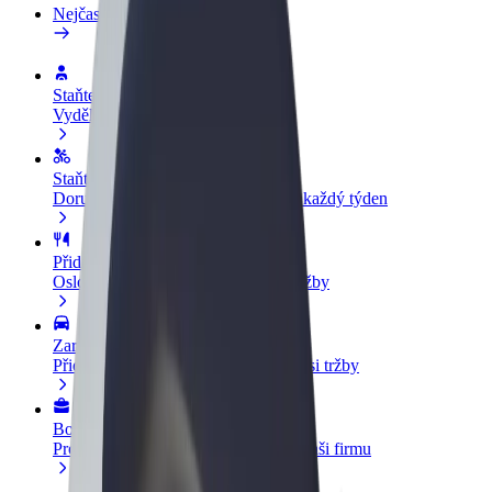
Nejčastější otázky
Staňte se řidičem
Vydělávejte podle sebe
Staňte se kurýrem
Doručujte jídlo a dostávejte výplatu každý týden
Přidejte restauraci nebo obchod
Oslovte více zákazníků a zvyšte si tržby
Zaregistrujte se jako flotilový partner
Přidejte svou flotilu k Boltu a zvyšte si tržby
Bolt for Business
Produkty a služby Boltu přesně pro vaši firmu