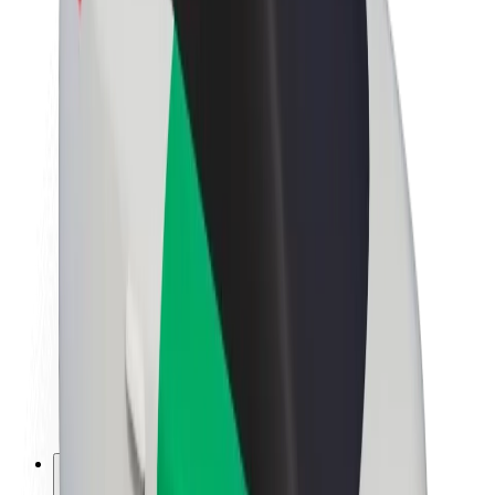
O společnosti Bolt
Udržitelnost podle Boltu
Projekt Zero
Blog
Tiskové centrum
Pokyny ke značce
Naše poslání
Vztahy s investory
Vedení
Značka
Média
Městský fond
Bezpečnost