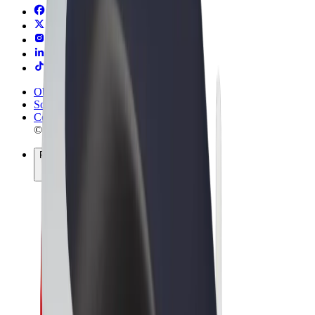
Obchodní podmínky
Soukromí
Cookies
© 2026 Bolt Technology OÜ
Produkty
Jízdy
Koloběžky
Bolt Market
Bolt Food
Bolt Drive
Bolt for Business