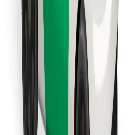
Objevte své oblíbené jídlo!
Stáhněte si aplikaci Bolt Food