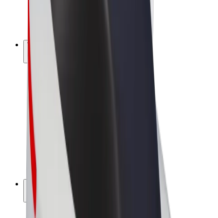
E-kola
Bolt Plus
Vydělávejte s Boltem
Řidiči
Výdělky řidiče
Kurýři
Výdělky kurýra
Partneři Bolt Food
Flotily
Franšízy
Společnost
Kariéra