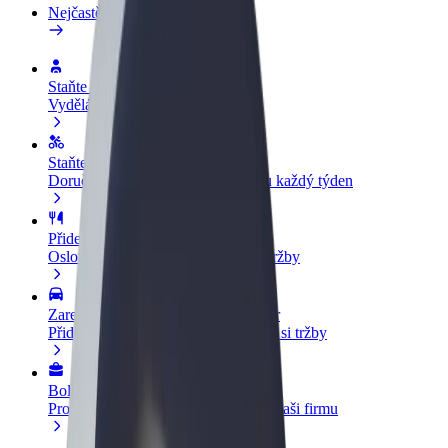
Nejčastější otázky
Staňte se řidičem
Vydělávejte podle sebe
Staňte se kurýrem
Doručujte jídlo a dostávejte výplatu každý týden
Přidejte restauraci nebo obchod
Oslovte více zákazníků a zvyšte si tržby
Zaregistrujte se jako flotilový partner
Přidejte svou flotilu k Boltu a zvyšte si tržby
Bolt for Business
Produkty a služby Boltu přesně pro vaši firmu