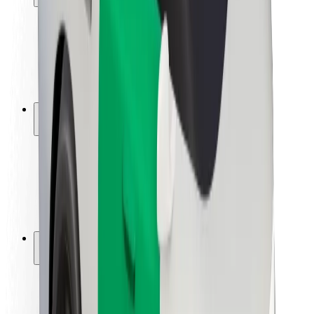
Bezpečnost cestujících
Bezpečnost řidičů
Bezpečnost na koloběžce
Laboratoř bezpečnosti
Města
Lokality
Řešení pro města
Letiště
Nabíjecí stanice Bolt
Podpora
Pro cestující
Pro řidiče