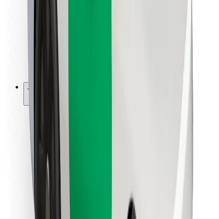
Pro kurýry
Bolt Food
Pro flotilové partnery
Pro restaurace
Bolt for Business
Jiné
Partneři
Obchodní podmínky
Cookies
Zabezpečení
Jízda za pár minut!
Stáhněte si aplikaci Bolt