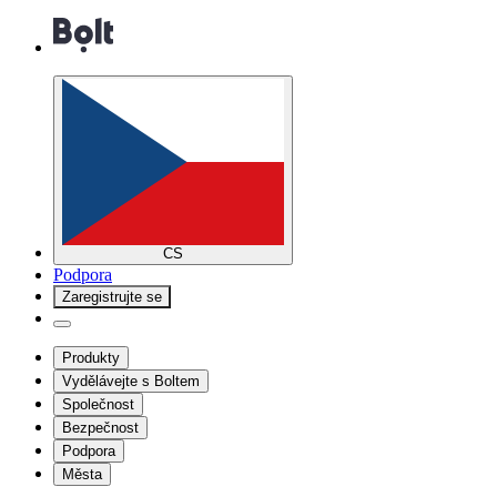
CS
Podpora
Zaregistrujte se
Produkty
Vydělávejte s Boltem
Společnost
Bezpečnost
Podpora
Města