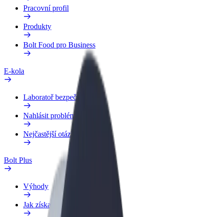
Pracovní profil
Produkty
Bolt Food pro Business
E-kola
Laboratoř bezpečnosti
Nahlásit problém
Nejčastější otázky
Bolt Plus
Výhody
Jak získat členství