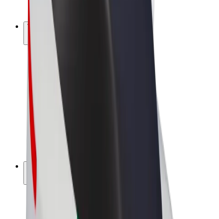
Bolt Plus
Vydělávejte s Boltem
Řidiči
Výdělky řidiče
Kurýři
Výdělky kurýra
Partneři Bolt Food
Flotily
Franšízy
Společnost
Kariéra
O společnosti Bolt