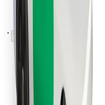
Bolt Food
Pro flotilové partnery
Pro restaurace
Bolt for Business
Jiné
Partneři
Obchodní podmínky
Cookies
Zabezpečení
Jízda za pár minut!
Stáhněte si aplikaci Bolt
Objevte své oblíbené jídlo!