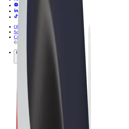
Obchodní podmínky
Soukromí
Cookies
© 2026 Bolt Technology OÜ
Produkty
Jízdy
Koloběžky
Bolt Market
Bolt Food
Bolt Drive
Bolt for Business
E-kola