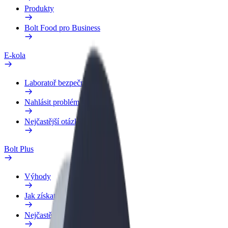
Produkty
Bolt Food pro Business
E-kola
Laboratoř bezpečnosti
Nahlásit problém
Nejčastější otázky
Bolt Plus
Výhody
Jak získat členství
Nejčastější otázky