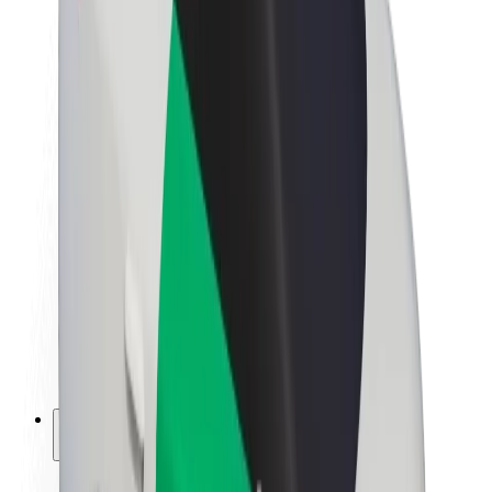
Udržitelnost podle Boltu
Projekt Zero
Blog
Tiskové centrum
Pokyny ke značce
Naše poslání
Vztahy s investory
Vedení
Značka
Média
Městský fond
Bezpečnost
Bezpečnost cestujících