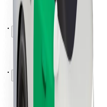
Bezpečnost řidičů
Bezpečnost na koloběžce
Laboratoř bezpečnosti
Města
Lokality
Řešení pro města
Letiště
Nabíjecí stanice Bolt
Podpora
Pro cestující
Pro řidiče
Pro kurýry