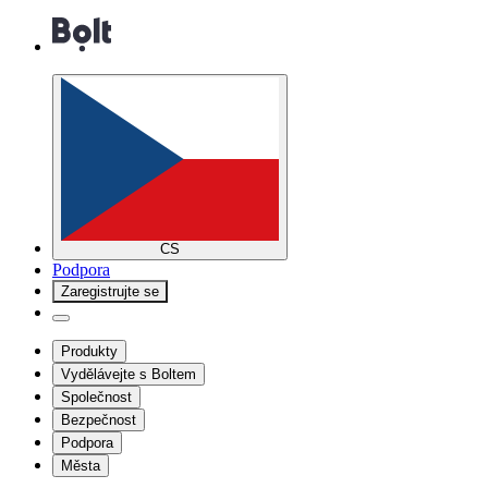
CS
Podpora
Zaregistrujte se
Produkty
Vydělávejte s Boltem
Společnost
Bezpečnost
Podpora
Města