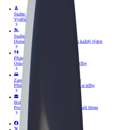
Staňte se řidičem
Vydělávejte podle sebe
Staňte se kurýrem
Doručujte jídlo a dostávejte výplatu každý týden
Přidejte restauraci nebo obchod
Oslovte více zákazníků a zvyšte si tržby
Zaregistrujte se jako flotilový partner
Přidejte svou flotilu k Boltu a zvyšte si tržby
Bolt for Business
Produkty a služby Boltu přesně pro vaši firmu