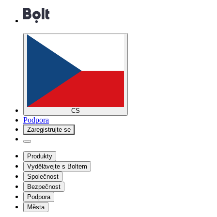
CS
Podpora
Zaregistrujte se
Produkty
Vydělávejte s Boltem
Společnost
Bezpečnost
Podpora
Města