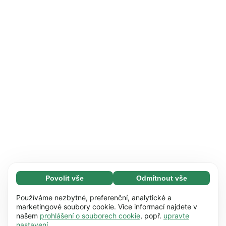
Povolit vše
Odmítnout vše
Nezbytné (65)
Nezbytné soubory cookie umožňují využívat
Zjistit více
Používáme nezbytné, preferenční, analytické a
naše webové stránky díky základním funkcím,
marketingové soubory cookie. Více informací najdete v
našem
prohlášení o souborech cookie
, popř.
upravte
např. navigaci na stránce. Bez těchto souborů
Preference (17)
nastavení
.