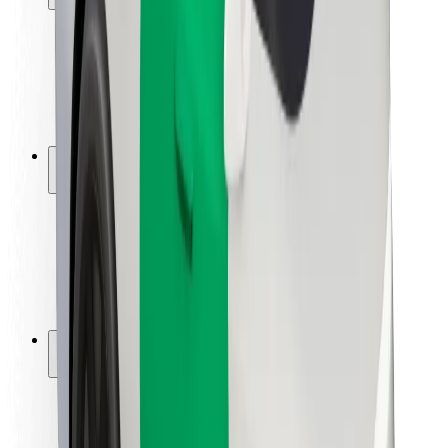
Bezpečnost cestujících
Bezpečnost řidičů
Bezpečnost na koloběžce
Laboratoř bezpečnosti
Města
Lokality
Řešení pro města
Letiště
Nabíjecí stanice Bolt
Podpora
Pro cestující
Pro řidiče