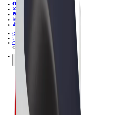
Obchodní podmínky
Soukromí
Cookies
© 2026 Bolt Technology OÜ
Produkty
Jízdy
Koloběžky
Bolt Market
Bolt Food
Bolt Drive
Bolt for Business