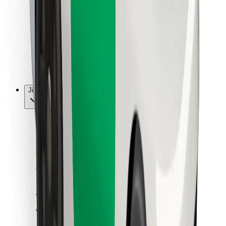
Pro kurýry
Bolt Food
Pro flotilové partnery
Pro restaurace
Bolt for Business
Jiné
Partneři
Obchodní podmínky
Cookies
Zabezpečení
Jízda za pár minut!
Stáhněte si aplikaci Bolt