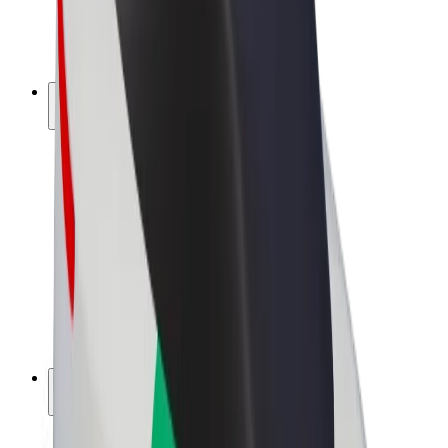
E-kola
Bolt Plus
Vydělávejte s Boltem
Řidiči
Výdělky řidiče
Kurýři
Výdělky kurýra
Partneři Bolt Food
Flotily
Franšízy
Společnost
Kariéra