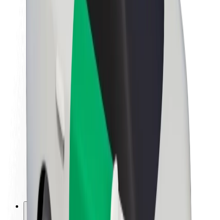
O společnosti Bolt
Udržitelnost podle Boltu
Projekt Zero
Blog
Tiskové centrum
Pokyny ke značce
Naše poslání
Vztahy s investory
Vedení
Značka
Média
Městský fond
Bezpečnost