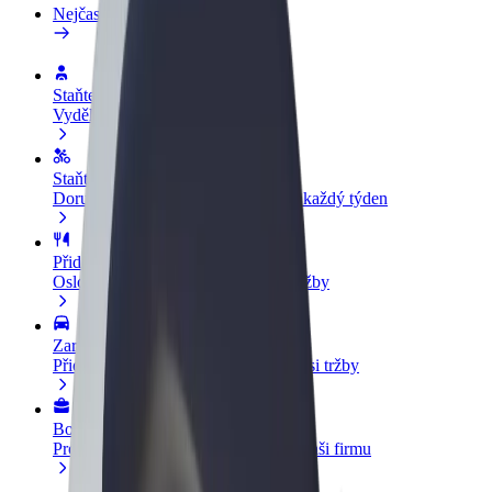
Nejčastější otázky
Staňte se řidičem
Vydělávejte podle sebe
Staňte se kurýrem
Doručujte jídlo a dostávejte výplatu každý týden
Přidejte restauraci nebo obchod
Oslovte více zákazníků a zvyšte si tržby
Zaregistrujte se jako flotilový partner
Přidejte svou flotilu k Boltu a zvyšte si tržby
Bolt for Business
Produkty a služby Boltu přesně pro vaši firmu