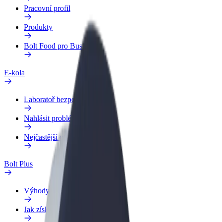
Pracovní profil
Produkty
Bolt Food pro Business
E-kola
Laboratoř bezpečnosti
Nahlásit problém
Nejčastější otázky
Bolt Plus
Výhody
Jak získat členství