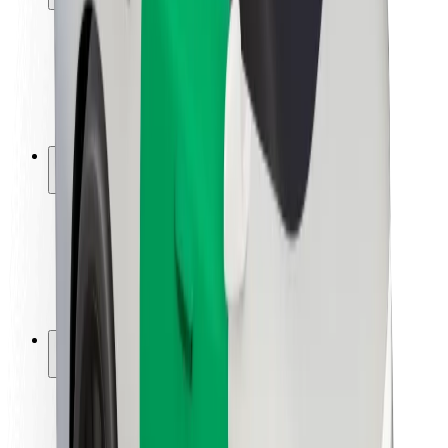
Bezpečnost cestujících
Bezpečnost řidičů
Bezpečnost na koloběžce
Laboratoř bezpečnosti
Města
Lokality
Řešení pro města
Letiště
Nabíjecí stanice Bolt
Podpora
Pro cestující
Pro řidiče