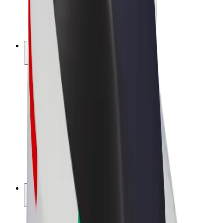
E-kola
Bolt Plus
Vydělávejte s Boltem
Řidiči
Výdělky řidiče
Kurýři
Výdělky kurýra
Partneři Bolt Food
Flotily
Franšízy
Společnost
Kariéra