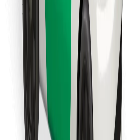
Objevte své oblíbené jídlo!
Stáhněte si aplikaci Bolt Food