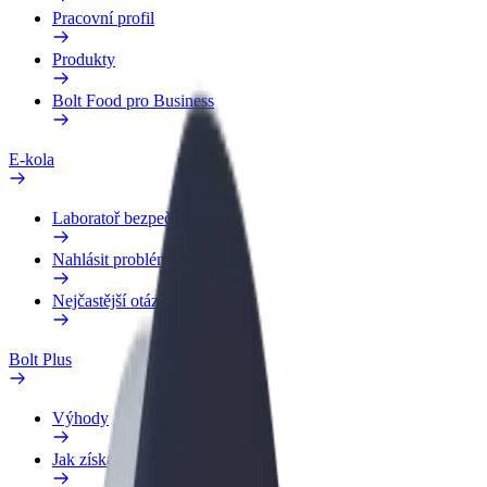
Pracovní profil
Produkty
Bolt Food pro Business
E-kola
Laboratoř bezpečnosti
Nahlásit problém
Nejčastější otázky
Bolt Plus
Výhody
Jak získat členství