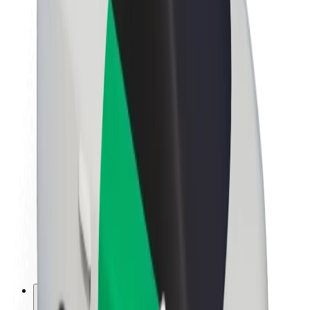
O společnosti Bolt
Udržitelnost podle Boltu
Projekt Zero
Blog
Tiskové centrum
Pokyny ke značce
Naše poslání
Vztahy s investory
Vedení
Značka
Média
Městský fond
Bezpečnost