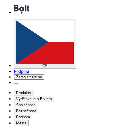
CS
Podpora
Zaregistrujte se
Produkty
Vydělávejte s Boltem
Společnost
Bezpečnost
Podpora
Města