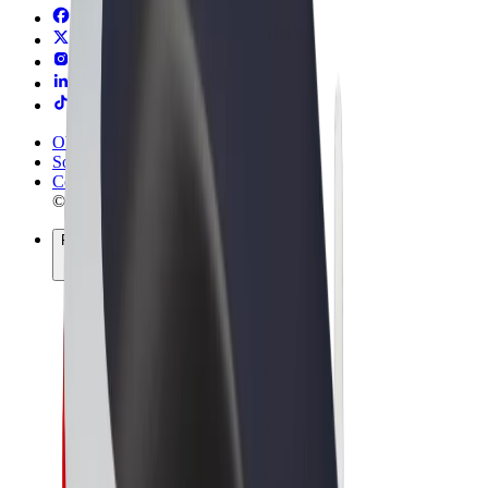
Obchodní podmínky
Soukromí
Cookies
© 2026 Bolt Technology OÜ
Produkty
Jízdy
Koloběžky
Bolt Market
Bolt Food
Bolt Drive
Bolt for Business