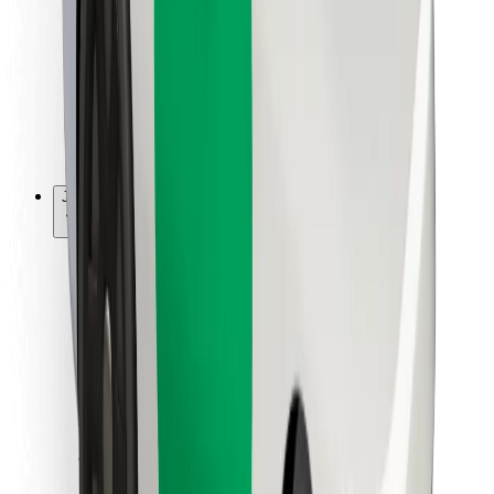
Pro kurýry
Bolt Food
Pro flotilové partnery
Pro restaurace
Bolt for Business
Jiné
Partneři
Obchodní podmínky
Cookies
Zabezpečení
Jízda za pár minut!
Stáhněte si aplikaci Bolt