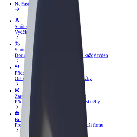
Nejčastější otázky
Staňte se řidičem
Vydělávejte podle sebe
Staňte se kurýrem
Doručujte jídlo a dostávejte výplatu každý týden
Přidejte restauraci nebo obchod
Oslovte více zákazníků a zvyšte si tržby
Zaregistrujte se jako flotilový partner
Přidejte svou flotilu k Boltu a zvyšte si tržby
Bolt for Business
Produkty a služby Boltu přesně pro vaši firmu