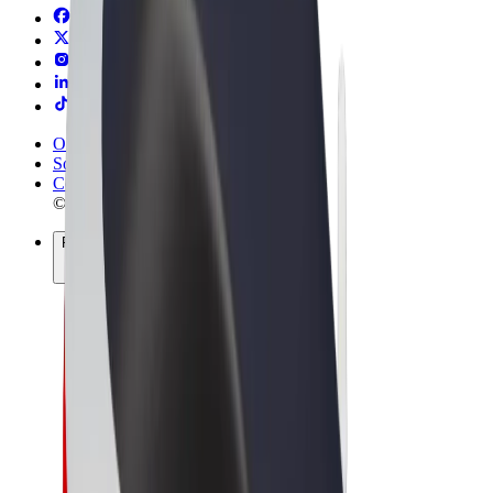
Obchodní podmínky
Soukromí
Cookies
© 2026 Bolt Technology OÜ
Produkty
Jízdy
Koloběžky
Bolt Market
Bolt Food
Bolt Drive
Bolt for Business