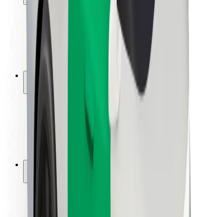
Bezpečnost cestujících
Bezpečnost řidičů
Bezpečnost na koloběžce
Laboratoř bezpečnosti
Města
Lokality
Řešení pro města
Letiště
Nabíjecí stanice Bolt
Podpora
Pro cestující
Pro řidiče