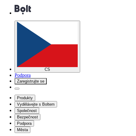
CS
Podpora
Zaregistrujte se
Produkty
Vydělávejte s Boltem
Společnost
Bezpečnost
Podpora
Města