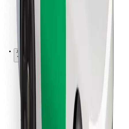
Pro kurýry
Bolt Food
Pro flotilové partnery
Pro restaurace
Bolt for Business
Jiné
Partneři
Obchodní podmínky
Cookies
Zabezpečení
Jízda za pár minut!
Stáhněte si aplikaci Bolt