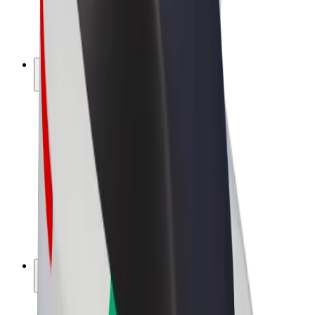
E-kola
Bolt Plus
Vydělávejte s Boltem
Řidiči
Výdělky řidiče
Kurýři
Výdělky kurýra
Partneři Bolt Food
Flotily
Franšízy
Společnost
Kariéra