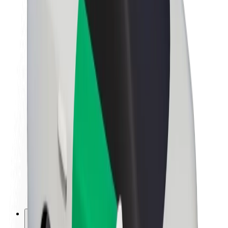
O společnosti Bolt
Udržitelnost podle Boltu
Projekt Zero
Blog
Tiskové centrum
Pokyny ke značce
Naše poslání
Vztahy s investory
Vedení
Značka
Média
Městský fond
Bezpečnost