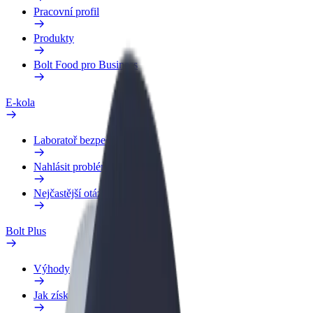
Pracovní profil
Produkty
Bolt Food pro Business
E-kola
Laboratoř bezpečnosti
Nahlásit problém
Nejčastější otázky
Bolt Plus
Výhody
Jak získat členství