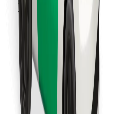
Objevte své oblíbené jídlo!
Stáhněte si aplikaci Bolt Food