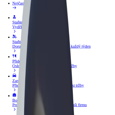
Nejčastější otázky
Staňte se řidičem
Vydělávejte podle sebe
Staňte se kurýrem
Doručujte jídlo a dostávejte výplatu každý týden
Přidejte restauraci nebo obchod
Oslovte více zákazníků a zvyšte si tržby
Zaregistrujte se jako flotilový partner
Přidejte svou flotilu k Boltu a zvyšte si tržby
Bolt for Business
Produkty a služby Boltu přesně pro vaši firmu