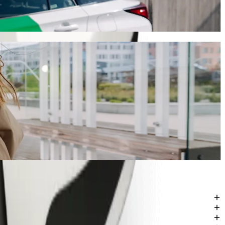
ě 7 min a vyjde na zhruba 1 452,90 NGN NGN. Ať už jedete kamkoli,