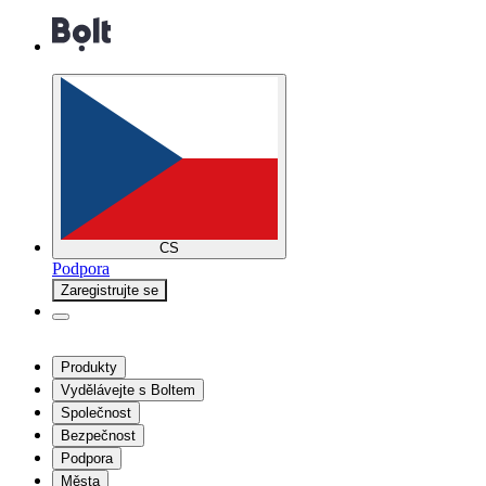
CS
Podpora
Zaregistrujte se
Produkty
Vydělávejte s Boltem
Společnost
Bezpečnost
Podpora
Města