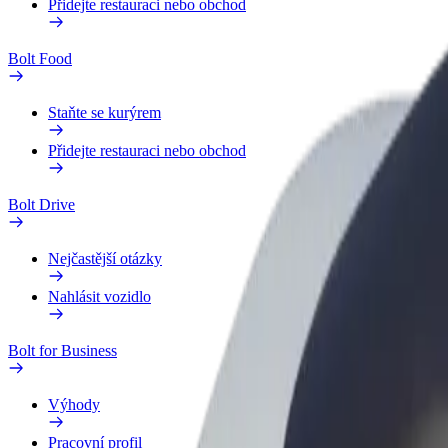
Přidejte restauraci nebo obchod
Bolt Food
Staňte se kurýrem
Přidejte restauraci nebo obchod
Bolt Drive
Nejčastější otázky
Nahlásit vozidlo
Bolt for Business
Výhody
Pracovní profil