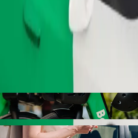
Objednat jízdu
bi Petroleum s odvozem autem Bolt