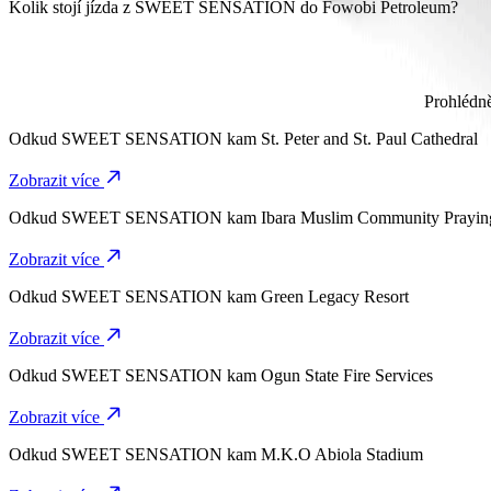
Cesta z SWEET SENSATION do Fowobi Petroleum s Bolt zabere při
Kolik stojí jízda z SWEET SENSATION do Fowobi Petroleum?
Cena jízdy z SWEET SENSATION do Fowobi Petroleum s Bolt je p
Prohlédn
Odkud
SWEET SENSATION
kam
St. Peter and St. Paul Cathedral
Zobrazit více
Odkud
SWEET SENSATION
kam
Ibara Muslim Community Prayi
Zobrazit více
Odkud
SWEET SENSATION
kam
Green Legacy Resort
Zobrazit více
Odkud
SWEET SENSATION
kam
Ogun State Fire Services
Zobrazit více
Odkud
SWEET SENSATION
kam
M.K.O Abiola Stadium