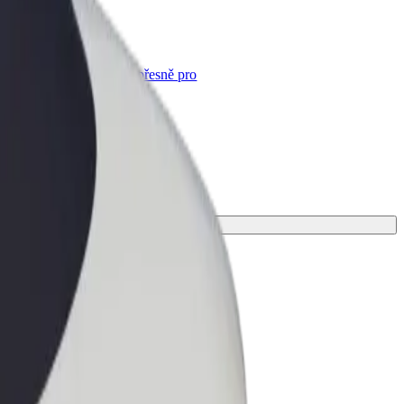
Bolt for Business
Produkty a služby Boltu přesně pro
vaši firmu
u cestu.