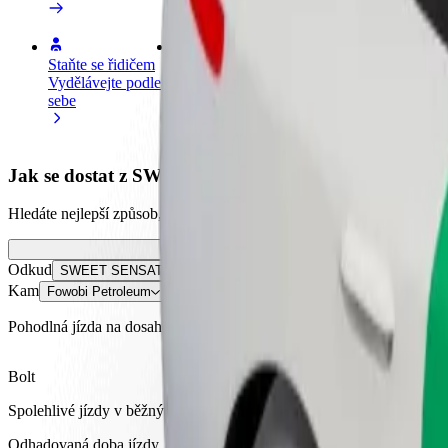
Staňte se řidičem
Staňte se kurýrem
Př
Vydělávejte podle
Doručujte jídlo a dostávejte výplatu
Os
sebe
každý týden
tr
Jak se dostat z SWEET SENSATION do Fowobi Pet
Hledáte nejlepší způsob, jak se dostat z SWEET SENSATION do Fowobi
Odkud
SWEET SENSATION
Kam
Fowobi Petroleum
Pohodlná jízda na dosah ruky!
Bolt
Spolehlivé jízdy v běžných vozidlech střední velikosti.
Odhadovaná doba jízdy