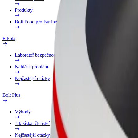
Produkty
Bolt Food pro Business
E-kola
Laboratoř bezpečnosti
Nahlásit problém
Nejčastější otázky
Bolt Plus
Výhody
Jak získat členství
Nejčastější otázky