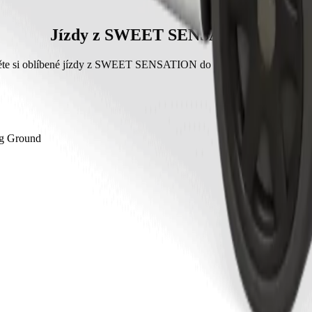
bližně 7 min.
řibližně 1 452,90 NGN NGN.
Jízdy z SWEET SENSATION
ěte si oblíbené jízdy z SWEET SENSATION do dalších míst ve městě 
ng Ground