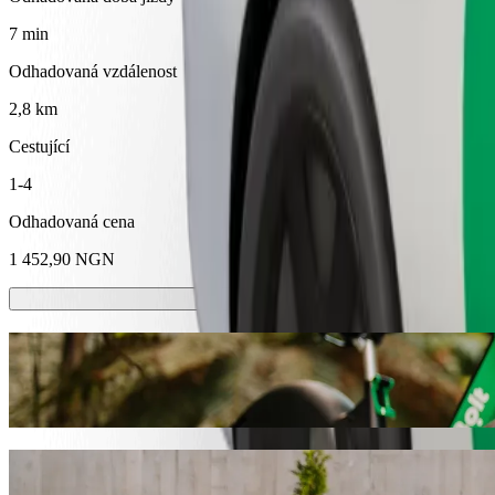
7 min
Odhadovaná vzdálenost
2,8 km
Cestující
1-4
Odhadovaná cena
1 452,90 NGN
Koloběžky nebo e-kola
Přesouvejte se po Abeokuta na koloběžkách nebo e-kolech
Stáhnout aplikaci Bolt
Dostaňte se z SWEET SENSATION do Fowo