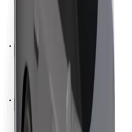
Bezpečnost cestujících
Bezpečnost řidičů
Bezpečnost na koloběžce
Laboratoř bezpečnosti
Města
Lokality
Řešení pro města
Letiště
Nabíjecí stanice Bolt
Podpora
Pro cestující
Pro řidiče