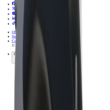
Obchodní podmínky
Soukromí
Cookies
© 2026 Bolt Technology OÜ
Produkty
Jízdy
Koloběžky
Bolt Market
Bolt Food
Bolt Drive
Bolt for Business