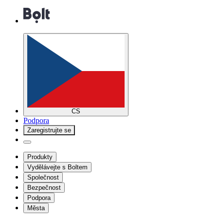
CS
Podpora
Zaregistrujte se
Produkty
Vydělávejte s Boltem
Společnost
Bezpečnost
Podpora
Města