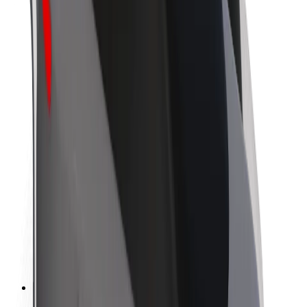
O společnosti Bolt
Udržitelnost podle Boltu
Projekt Zero
Blog
Tiskové centrum
Pokyny ke značce
Naše poslání
Vztahy s investory
Vedení
Značka
Média
Městský fond
Bezpečnost