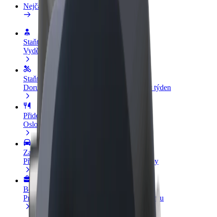
Nejčastější otázky
Staňte se řidičem
Vydělávejte podle sebe
Staňte se kurýrem
Doručujte jídlo a dostávejte výplatu každý týden
Přidejte restauraci nebo obchod
Oslovte více zákazníků a zvyšte si tržby
Zaregistrujte se jako flotilový partner
Přidejte svou flotilu k Boltu a zvyšte si tržby
Bolt for Business
Produkty a služby Boltu přesně pro vaši firmu