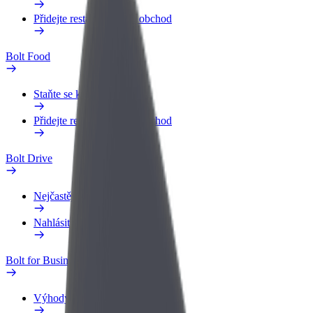
Přidejte restauraci nebo obchod
Bolt Food
Staňte se kurýrem
Přidejte restauraci nebo obchod
Bolt Drive
Nejčastější otázky
Nahlásit vozidlo
Bolt for Business
Výhody