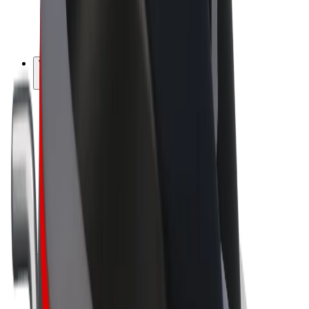
E-kola
Bolt Plus
Vydělávejte s Boltem
Řidiči
Výdělky řidiče
Kurýři
Výdělky kurýra
Partneři Bolt Food
Flotily
Franšízy
Společnost
Kariéra