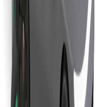
Objevte své oblíbené jídlo!
Stáhněte si aplikaci Bolt Food