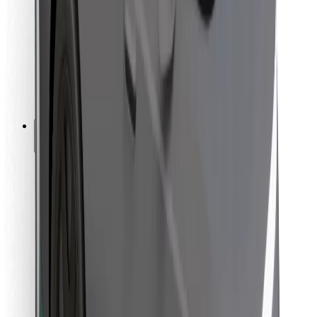
Pro kurýry
Bolt Food
Pro flotilové partnery
Pro restaurace
Bolt for Business
Jiné
Partneři
Obchodní podmínky
Cookies
Zabezpečení
Jízda za pár minut!
Stáhněte si aplikaci Bolt