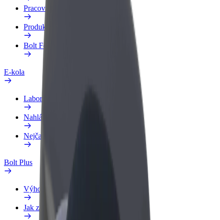
Pracovní profil
Produkty
Bolt Food pro Business
E-kola
Laboratoř bezpečnosti
Nahlásit problém
Nejčastější otázky
Bolt Plus
Výhody
Jak získat členství