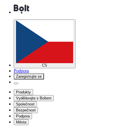
CS
Podpora
Zaregistrujte se
Produkty
Vydělávejte s Boltem
Společnost
Bezpečnost
Podpora
Města