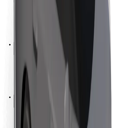
Bezpečnost cestujících
Bezpečnost řidičů
Bezpečnost na koloběžce
Laboratoř bezpečnosti
Města
Lokality
Řešení pro města
Letiště
Nabíjecí stanice Bolt
Podpora
Pro cestující
Pro řidiče