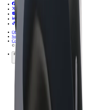
Obchodní podmínky
Soukromí
Cookies
© 2026 Bolt Technology OÜ
Produkty
Jízdy
Koloběžky
Bolt Market
Bolt Food
Bolt Drive
Bolt for Business