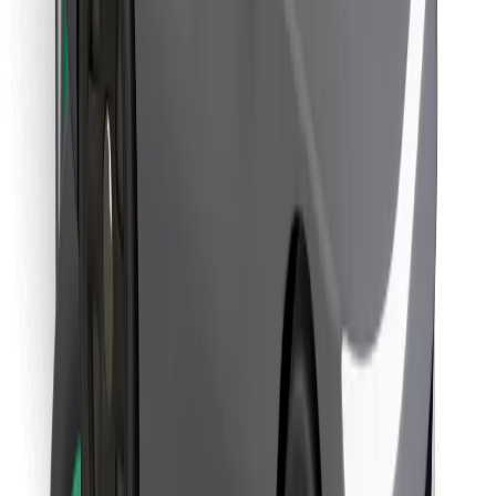
Objevte své oblíbené jídlo!
Stáhněte si aplikaci Bolt Food