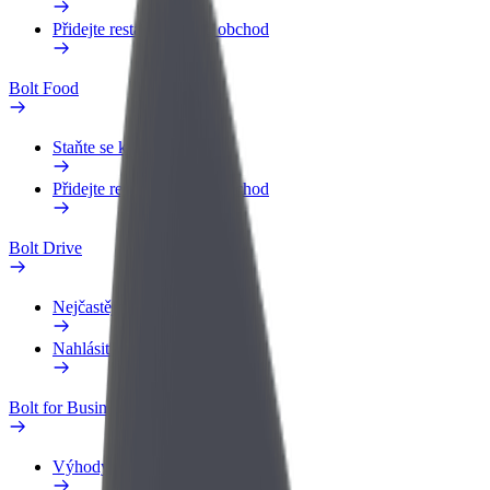
Přidejte restauraci nebo obchod
Bolt Food
Staňte se kurýrem
Přidejte restauraci nebo obchod
Bolt Drive
Nejčastější otázky
Nahlásit vozidlo
Bolt for Business
Výhody