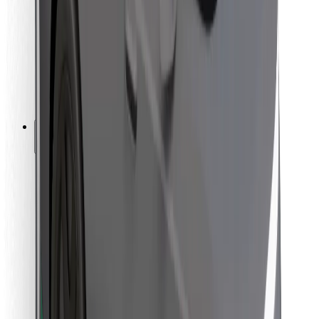
Pro kurýry
Bolt Food
Pro flotilové partnery
Pro restaurace
Bolt for Business
Jiné
Partneři
Obchodní podmínky
Cookies
Zabezpečení
Jízda za pár minut!
Stáhněte si aplikaci Bolt