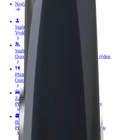
Nejčastější otázky
Staňte se řidičem
Vydělávejte podle sebe
Staňte se kurýrem
Doručujte jídlo a dostávejte výplatu každý týden
Přidejte restauraci nebo obchod
Oslovte více zákazníků a zvyšte si tržby
Zaregistrujte se jako flotilový partner
Přidejte svou flotilu k Boltu a zvyšte si tržby
Bolt for Business
Produkty a služby Boltu přesně pro vaši firmu