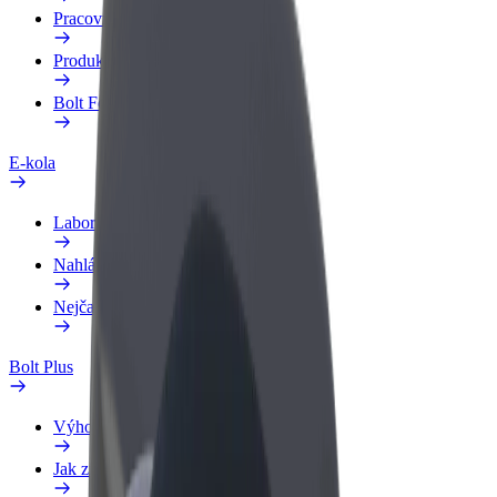
Pracovní profil
Produkty
Bolt Food pro Business
E-kola
Laboratoř bezpečnosti
Nahlásit problém
Nejčastější otázky
Bolt Plus
Výhody
Jak získat členství