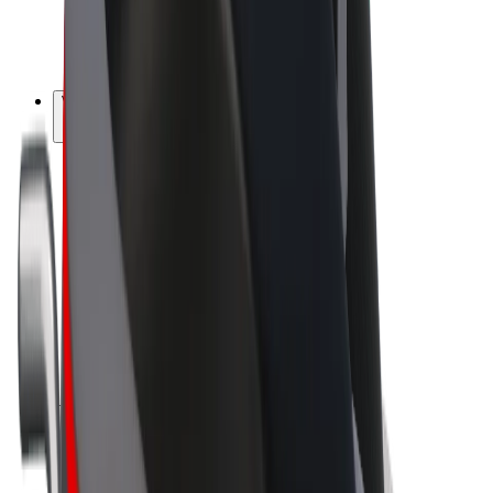
E-kola
Bolt Plus
Vydělávejte s Boltem
Řidiči
Výdělky řidiče
Kurýři
Výdělky kurýra
Partneři Bolt Food
Flotily
Franšízy
Společnost
Kariéra