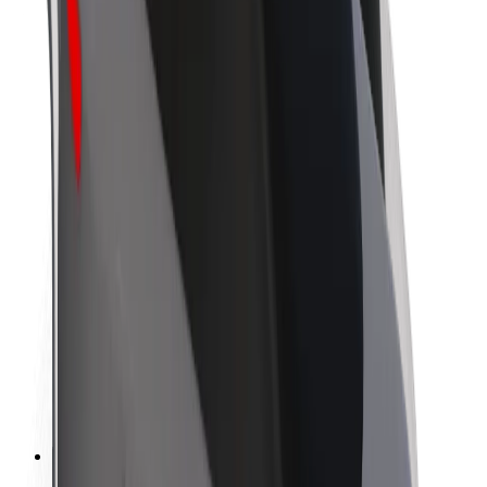
O společnosti Bolt
Udržitelnost podle Boltu
Projekt Zero
Blog
Tiskové centrum
Pokyny ke značce
Naše poslání
Vztahy s investory
Vedení
Značka
Média
Městský fond
Bezpečnost