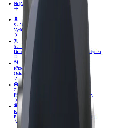
Nejčastější otázky
Staňte se řidičem
Vydělávejte podle sebe
Staňte se kurýrem
Doručujte jídlo a dostávejte výplatu každý týden
Přidejte restauraci nebo obchod
Oslovte více zákazníků a zvyšte si tržby
Zaregistrujte se jako flotilový partner
Přidejte svou flotilu k Boltu a zvyšte si tržby
Bolt for Business
Produkty a služby Boltu přesně pro vaši firmu