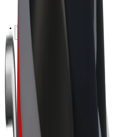
E-kola
Bolt Plus
Vydělávejte s Boltem
Řidiči
Výdělky řidiče
Kurýři
Výdělky kurýra
Partneři Bolt Food
Flotily
Franšízy
Společnost
Kariéra