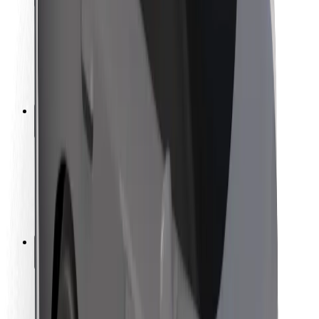
Bezpečnost cestujících
Bezpečnost řidičů
Bezpečnost na koloběžce
Laboratoř bezpečnosti
Města
Lokality
Řešení pro města
Letiště
Nabíjecí stanice Bolt
Podpora
Pro cestující
Pro řidiče