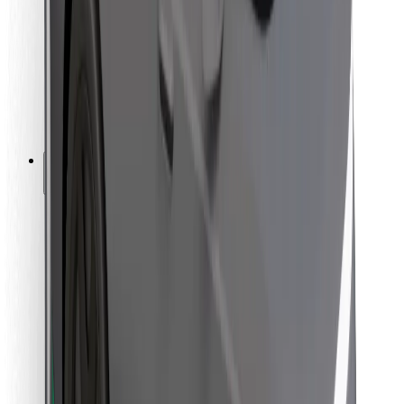
Pro kurýry
Bolt Food
Pro flotilové partnery
Pro restaurace
Bolt for Business
Jiné
Partneři
Obchodní podmínky
Cookies
Zabezpečení
Jízda za pár minut!
Stáhněte si aplikaci Bolt