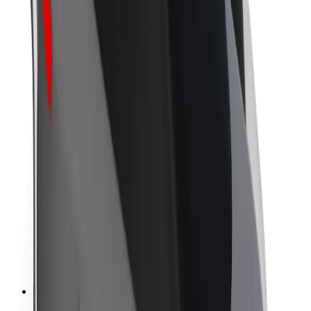
O společnosti Bolt
Udržitelnost podle Boltu
Projekt Zero
Blog
Tiskové centrum
Pokyny ke značce
Naše poslání
Vztahy s investory
Vedení
Značka
Média
Městský fond
Bezpečnost