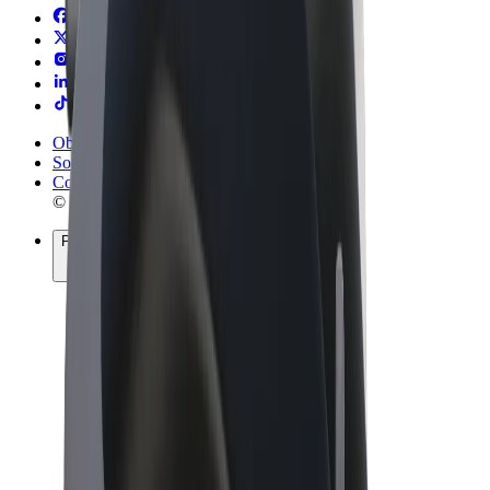
Obchodní podmínky
Soukromí
Cookies
© 2026 Bolt Technology OÜ
Produkty
Jízdy
Koloběžky
Bolt Market
Bolt Food
Bolt Drive
Bolt for Business