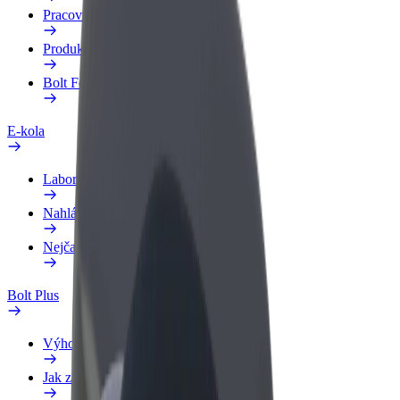
Pracovní profil
Produkty
Bolt Food pro Business
E-kola
Laboratoř bezpečnosti
Nahlásit problém
Nejčastější otázky
Bolt Plus
Výhody
Jak získat členství