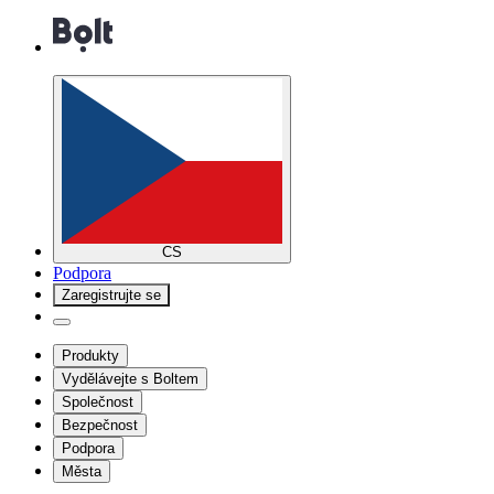
CS
Podpora
Zaregistrujte se
Produkty
Vydělávejte s Boltem
Společnost
Bezpečnost
Podpora
Města