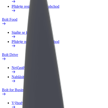
Přidejte restauraci nebo obchod
Bolt Food
Staňte se kurýrem
Přidejte restauraci nebo obchod
Bolt Drive
Nejčastější otázky
Nahlásit vozidlo
Bolt for Business
Výhody