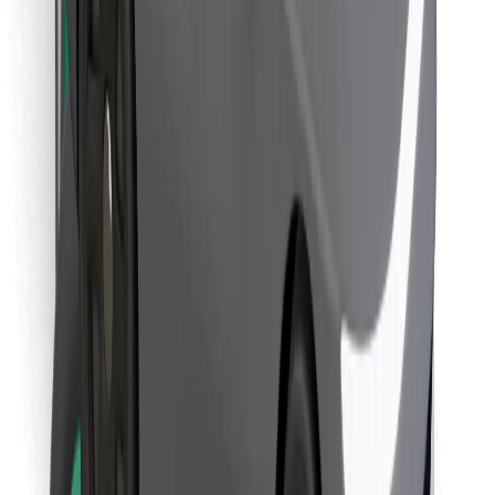
Objevte své oblíbené jídlo!
Stáhněte si aplikaci Bolt Food