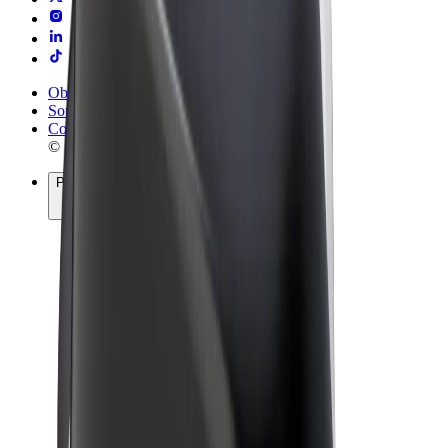
Obchodní podmínky
Soukromí
Cookies
© 2026 Bolt Technology OÜ
Produkty
Jízdy
Koloběžky
Bolt Market
Bolt Food
Bolt Drive
Bolt for Business
E-kola