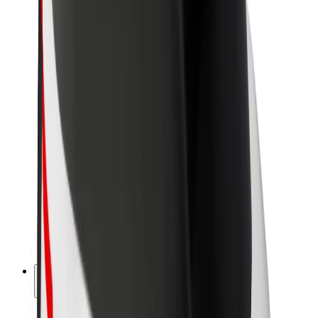
Udržitelnost podle Boltu
Projekt Zero
Blog
Tiskové centrum
Pokyny ke značce
Naše poslání
Vztahy s investory
Vedení
Značka
Média
Městský fond
Bezpečnost
Bezpečnost cestujících