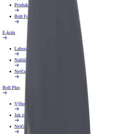
Produkty
Bolt Food pro Business
E-kola
Laboratoř bezpečnosti
Nahlásit problém
Nejčastější otázky
Bolt Plus
Výhody
Jak získat členství
Nejčastější otázky