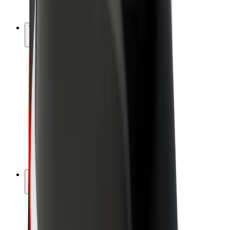
Bolt Plus
Vydělávejte s Boltem
Řidiči
Výdělky řidiče
Kurýři
Výdělky kurýra
Partneři Bolt Food
Flotily
Franšízy
Společnost
Kariéra
O společnosti Bolt