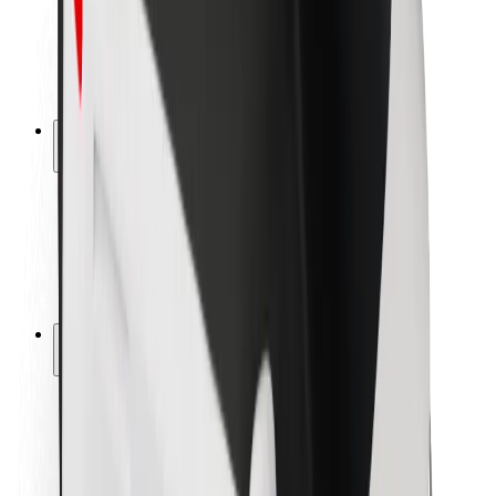
Bezpečnost řidičů
Bezpečnost na koloběžce
Laboratoř bezpečnosti
Města
Lokality
Řešení pro města
Letiště
Nabíjecí stanice Bolt
Podpora
Pro cestující
Pro řidiče
Pro kurýry