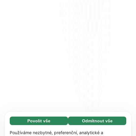
Povolit vše
Odmítnout vše
Nezbytné (65)
Nezbytné soubory cookie umožňují využívat
Zjistit více
Používáme nezbytné, preferenční, analytické a