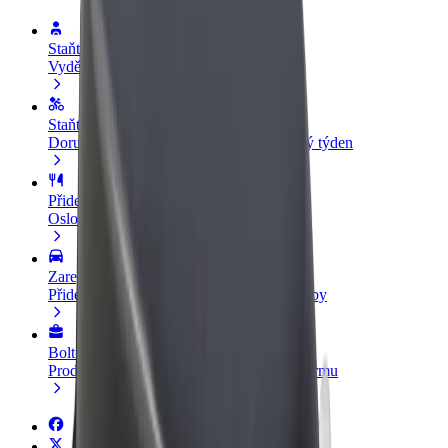
Staňte se řidičem
Vydělávejte podle sebe
Staňte se kurýrem
Doručujte jídlo a dostávejte výplatu každý týden
Přidejte restauraci nebo obchod
Oslovte více zákazníků a zvyšte si tržby
Zaregistrujte se jako flotilový partner
Přidejte svou flotilu k Boltu a zvyšte si tržby
Bolt for Business
Produkty a služby Boltu přesně pro vaši firmu