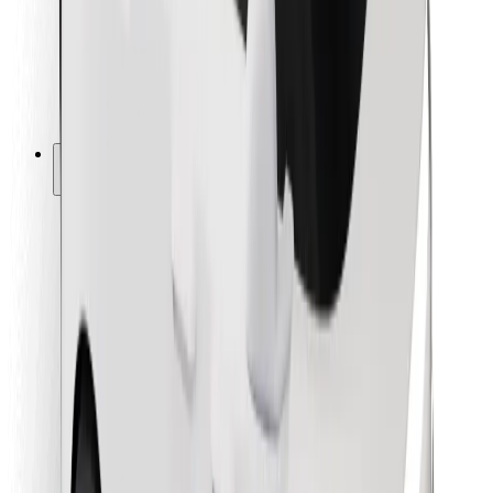
Bolt Food
Pro flotilové partnery
Pro restaurace
Bolt for Business
Jiné
Partneři
Obchodní podmínky
Cookies
Zabezpečení
Jízda za pár minut!
Stáhněte si aplikaci Bolt
Objevte své oblíbené jídlo!