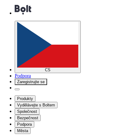
CS
Podpora
Zaregistrujte se
Produkty
Vydělávejte s Boltem
Společnost
Bezpečnost
Podpora
Města