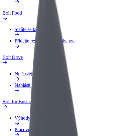
Bolt Food
Staňte se kurýrem
Přidejte restauraci nebo obchod
Bolt Drive
Nejčastější otázky
Nahlásit vozidlo
Bolt for Business
Výhody
Pracovní profil