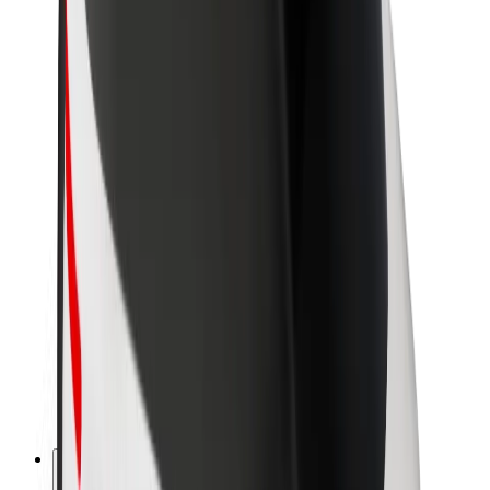
O společnosti Bolt
Udržitelnost podle Boltu
Projekt Zero
Blog
Tiskové centrum
Pokyny ke značce
Naše poslání
Vztahy s investory
Vedení
Značka
Média
Městský fond
Bezpečnost