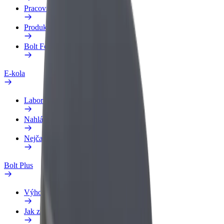
Pracovní profil
Produkty
Bolt Food pro Business
E-kola
Laboratoř bezpečnosti
Nahlásit problém
Nejčastější otázky
Bolt Plus
Výhody
Jak získat členství