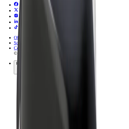
Obchodní podmínky
Soukromí
Cookies
© 2026 Bolt Technology OÜ
Produkty
Jízdy
Koloběžky
Bolt Market
Bolt Food
Bolt Drive
Bolt for Business