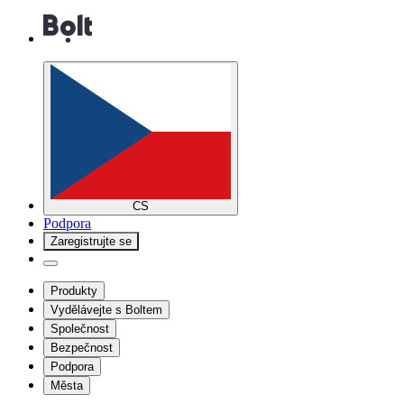
CS
Podpora
Zaregistrujte se
Produkty
Vydělávejte s Boltem
Společnost
Bezpečnost
Podpora
Města