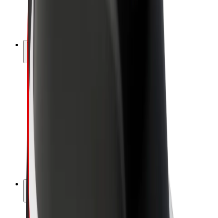
E-kola
Bolt Plus
Vydělávejte s Boltem
Řidiči
Výdělky řidiče
Kurýři
Výdělky kurýra
Partneři Bolt Food
Flotily
Franšízy
Společnost
Kariéra