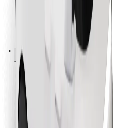
Pro kurýry
Bolt Food
Pro flotilové partnery
Pro restaurace
Bolt for Business
Jiné
Partneři
Obchodní podmínky
Cookies
Zabezpečení
Jízda za pár minut!
Stáhněte si aplikaci Bolt