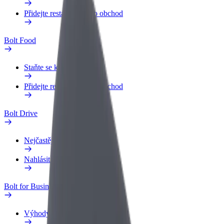
Přidejte restauraci nebo obchod
Bolt Food
Staňte se kurýrem
Přidejte restauraci nebo obchod
Bolt Drive
Nejčastější otázky
Nahlásit vozidlo
Bolt for Business
Výhody