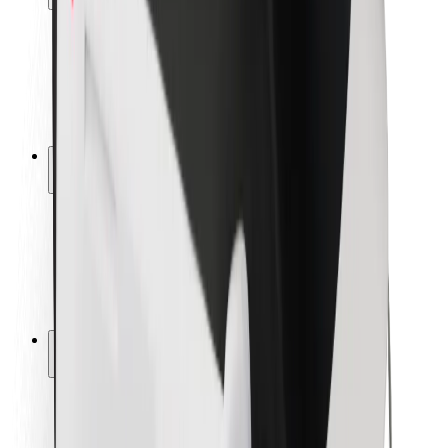
Bezpečnost cestujících
Bezpečnost řidičů
Bezpečnost na koloběžce
Laboratoř bezpečnosti
Města
Lokality
Řešení pro města
Letiště
Nabíjecí stanice Bolt
Podpora
Pro cestující
Pro řidiče