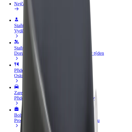
Nejčastější otázky
Staňte se řidičem
Vydělávejte podle sebe
Staňte se kurýrem
Doručujte jídlo a dostávejte výplatu každý týden
Přidejte restauraci nebo obchod
Oslovte více zákazníků a zvyšte si tržby
Zaregistrujte se jako flotilový partner
Přidejte svou flotilu k Boltu a zvyšte si tržby
Bolt for Business
Produkty a služby Boltu přesně pro vaši firmu