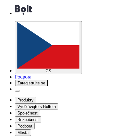
CS
Podpora
Zaregistrujte se
Produkty
Vydělávejte s Boltem
Společnost
Bezpečnost
Podpora
Města