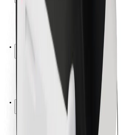
Bezpečnost cestujících
Bezpečnost řidičů
Bezpečnost na koloběžce
Laboratoř bezpečnosti
Města
Lokality
Řešení pro města
Letiště
Nabíjecí stanice Bolt
Podpora
Pro cestující
Pro řidiče