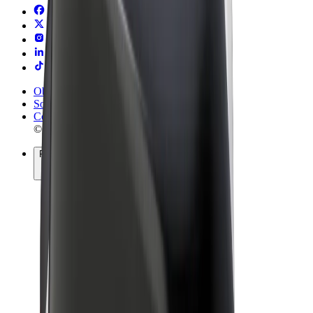
Obchodní podmínky
Soukromí
Cookies
© 2026 Bolt Technology OÜ
Produkty
Jízdy
Koloběžky
Bolt Market
Bolt Food
Bolt Drive
Bolt for Business