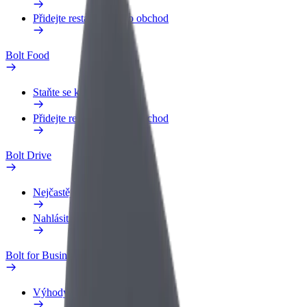
Přidejte restauraci nebo obchod
Bolt Food
Staňte se kurýrem
Přidejte restauraci nebo obchod
Bolt Drive
Nejčastější otázky
Nahlásit vozidlo
Bolt for Business
Výhody