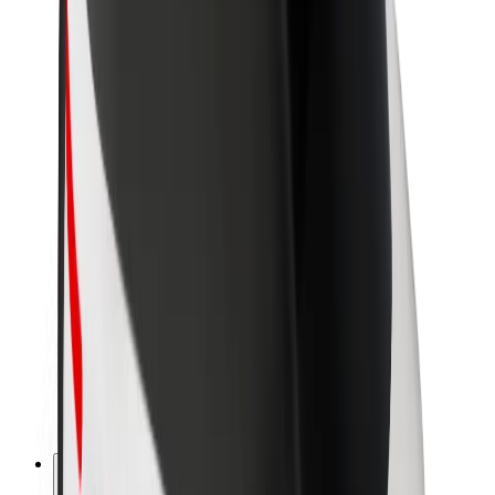
O společnosti Bolt
Udržitelnost podle Boltu
Projekt Zero
Blog
Tiskové centrum
Pokyny ke značce
Naše poslání
Vztahy s investory
Vedení
Značka
Média
Městský fond
Bezpečnost