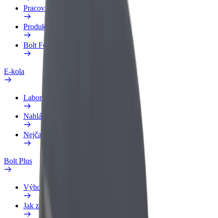
Pracovní profil
Produkty
Bolt Food pro Business
E-kola
Laboratoř bezpečnosti
Nahlásit problém
Nejčastější otázky
Bolt Plus
Výhody
Jak získat členství