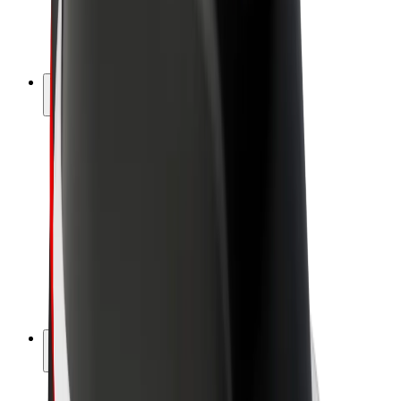
E-kola
Bolt Plus
Vydělávejte s Boltem
Řidiči
Výdělky řidiče
Kurýři
Výdělky kurýra
Partneři Bolt Food
Flotily
Franšízy
Společnost
Kariéra