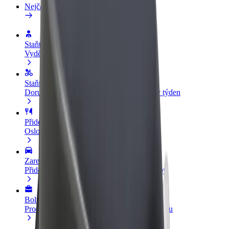
Nejčastější otázky
Staňte se řidičem
Vydělávejte podle sebe
Staňte se kurýrem
Doručujte jídlo a dostávejte výplatu každý týden
Přidejte restauraci nebo obchod
Oslovte více zákazníků a zvyšte si tržby
Zaregistrujte se jako flotilový partner
Přidejte svou flotilu k Boltu a zvyšte si tržby
Bolt for Business
Produkty a služby Boltu přesně pro vaši firmu