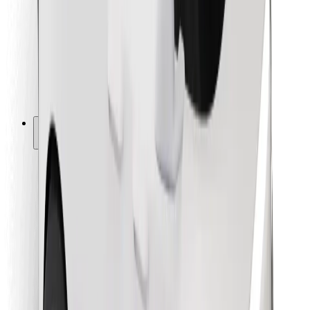
Pro kurýry
Bolt Food
Pro flotilové partnery
Pro restaurace
Bolt for Business
Jiné
Partneři
Obchodní podmínky
Cookies
Zabezpečení
Jízda za pár minut!
Stáhněte si aplikaci Bolt