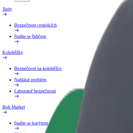
Jízdy
Bezpečnost cestujících
Staňte se řidičem
Koloběžky
Bezpečnost na koloběžce
Nahlásit problém
Laboratoř bezpečnosti
Bolt Market
Staňte se kurýrem