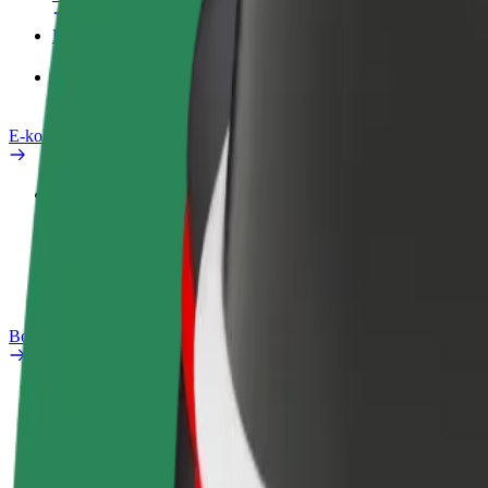
Produkty
Bolt Food pro Business
E-kola
Laboratoř bezpečnosti
Nahlásit problém
Nejčastější otázky
Bolt Plus
Výhody
Jak získat členství
Nejčastější otázky