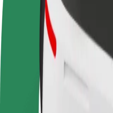
Staňte se řidičem
Staňte se kurýrem
Př
Vydělávejte podle
Doručujte jídlo a dostávejte výplatu
Os
sebe
každý týden
tr
Jak se dostat z Hospital São Sebastião do Estação Fer
Hledáte nejlepší způsob, jak se dostat z Hospital São Sebastião do Est
Odkud
Hospital São Sebastião
Kam
Estação Ferroviária de Aveiro
Pohodlná jízda na dosah ruky!
Bolt
Spolehlivé jízdy v běžných vozidlech střední velikosti.
Odhadovaná doba jízdy