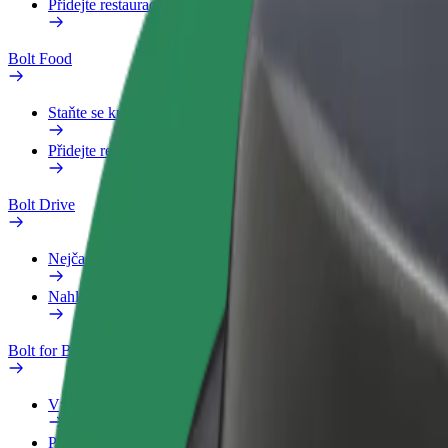
Přidejte restauraci nebo obchod
Bolt Food
Staňte se kurýrem
Přidejte restauraci nebo obchod
Bolt Drive
Nejčastější otázky
Nahlásit vozidlo
Bolt for Business
Výhody
Pracovní profil