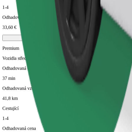
1-4
Odhadovaná cena
33,60 €
Premium
Vozidla střední velikosti v prémiové kategorii s luxusním vybavením
Odhadovaná doba jízdy
37 min
Odhadovaná vzdálenost
41,8 km
Cestující
1-4
Odhadovaná cena