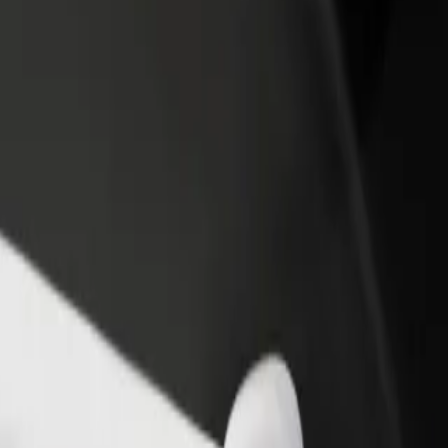
idejte restauraci nebo obchod
Zaregistrujte se jako flotilový partner
lovte více zákazníků a zvyšte si
Přidejte svou flotilu k Boltu a zvyšte
žby
si tržby
roviária de Aveiro
ação Ferroviária de Aveiro? Prohlédněte si naše služby a najděte tu ideá
Stáhnout aplikaci