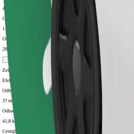
41,8 km
Cestující
1-4
Odhadovaná cena
28,40 €
Zelený
Efektivní jízdy v hybridních a elektrických vozidlech
Odhadovaná doba jízdy
37 min
Odhadovaná vzdálenost
41,8 km
Cestující