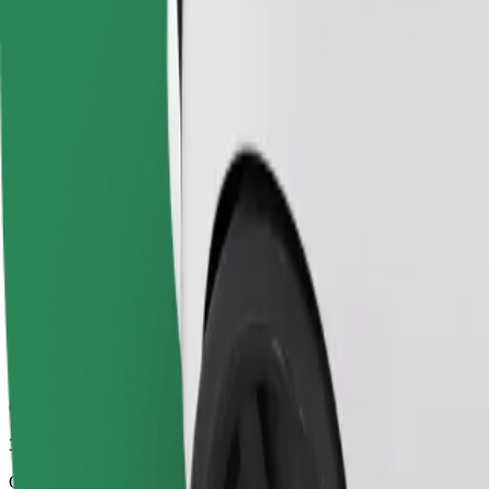
37 min
Odhadovaná vzdálenost
41,8 km
Cestující
1-4
Odhadovaná cena
34,90 €
Economy
Cenově dostupné jízdy v základních vozidlech
Odhadovaná doba jízdy
37 min
Odhadovaná vzdálenost