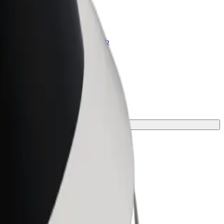
Bolt for Business
Produkty a služby Boltu přesně pro
vaši firmu
lní pro svou cestu.