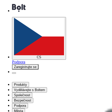
CS
Podpora
Zaregistrujte se
Produkty
Vydělávejte s Boltem
Společnost
Bezpečnost
Podpora
Města