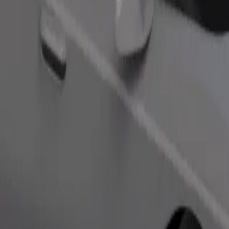
ím postižením. Máte-li specifické požadavky, dejte to řidiči vědět pře
Objednat jízdu