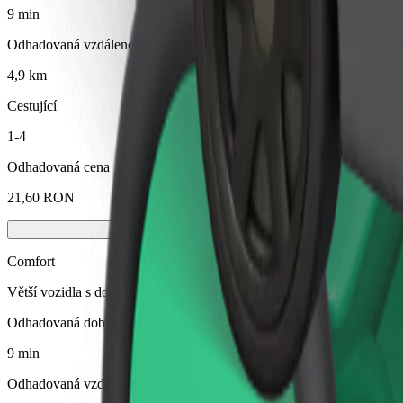
9 min
Odhadovaná vzdálenost
4,9 km
Cestující
1-4
Odhadovaná cena
21,60 RON
Comfort
Větší vozidla s dostatkem místa pro nohy a úložným prostorem
Odhadovaná doba jízdy
9 min
Odhadovaná vzdálenost