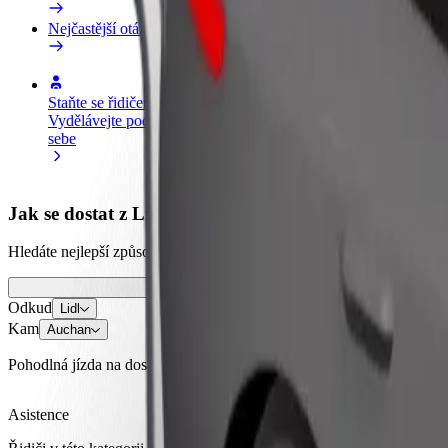
Nejčastější otázky
Staňte se řidičem
Staňte se kurýrem
Př
Vydělávejte podle
Doručujte jídlo a dostávejte výplatu
Os
sebe
každý týden
tr
Jak se dostat z Lidl do Auchan
Hledáte nejlepší způsob, jak se dostat z Lidl do Auchan? Prohlédněte s
Odkud
Lidl
Kam
Auchan
Pohodlná jízda na dosah ruky!
Asistence