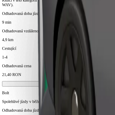
Řidiči v této kategorii mohou asistovat seniorům a osobám se zdravotn
WAV).
Odhadovaná doba jízdy
9 min
Odhadovaná vzdálenost
4,9 km
Cestující
1-4
Odhadovaná cena
21,40 RON
Bolt
Spolehlivé jízdy v běžných vozidlech střední velikosti.
Odhadovaná doba jízdy