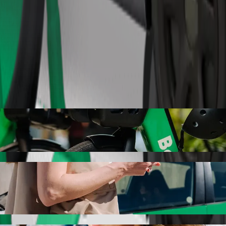
Objednat jízdu
utem Bolt
odvoz autem Bolt. S Boltem bude tato cesta trvat přibližně 9 min a 