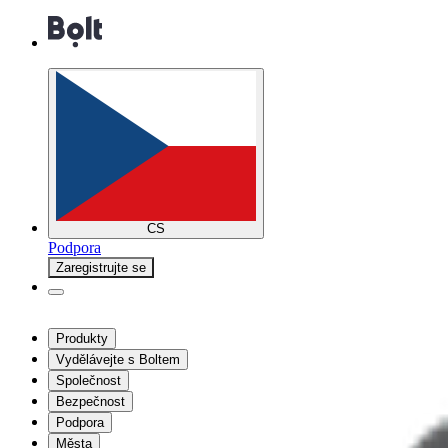
CS
Podpora
Zaregistrujte se
Produkty
Vydělávejte s Boltem
Společnost
Bezpečnost
Podpora
Města