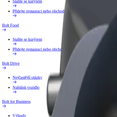
Staňte se kurýrem
Přidejte restauraci nebo obchod
Bolt Food
Staňte se kurýrem
Přidejte restauraci nebo obchod
Bolt Drive
Nejčastější otázky
Nahlásit vozidlo
Bolt for Business
Výhody