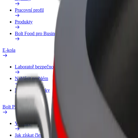
Pracovní profil
Produkty
Bolt Food pro Business
E-kola
Laboratoř bezpečnosti
Nahlásit problém
Nejčastější otázky
Bolt Plus
Výhody
Jak získat členství