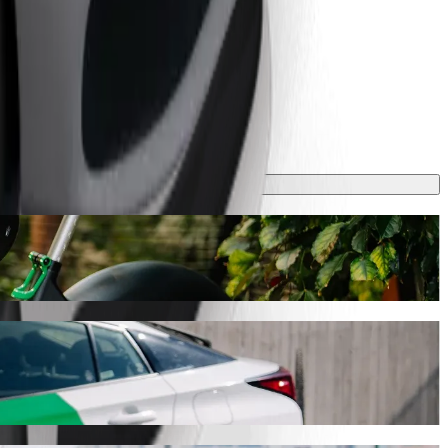
vyjde na zhruba 21,40 RON RON. Ať už jedete kamkoli, najdeme pro