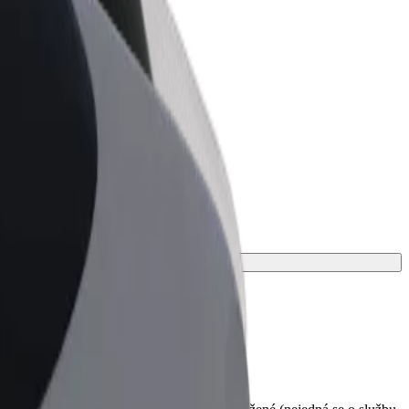
Bolt for Business
Produkty a služby Boltu přesně pro
vaši firmu