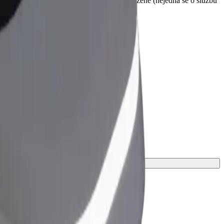
d vyzvednutím. Invalidní vozíky musí být složené (nejedná se o službu