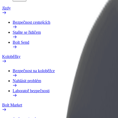
Jízdy
Bezpečnost cestujících
Staňte se řidičem
Bolt Send
Koloběžky
Bezpečnost na koloběžce
Nahlásit problém
Laboratoř bezpečnosti
Bolt Market