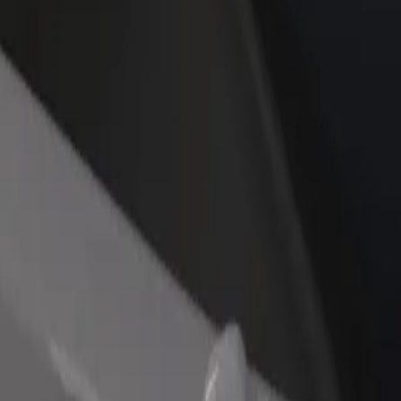
idejte restauraci nebo obchod
Zaregistrujte se jako flotilový partner
lovte více zákazníků a zvyšte si
Přidejte svou flotilu k Boltu a zvyšte
žby
si tržby
i naše služby a najděte tu ideální pro svou cestu.
Stáhnout aplikaci