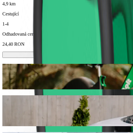
4,9 km
Cestující
1-4
Odhadovaná cena
24,40 RON
Koloběžky nebo e-kola
Přesouvejte se po Baia Mare na koloběžkách nebo e-kolech
Stáhnout aplikaci Bolt
Dostaňte se z Lidl do Auchan s odvozem a
Pokud hledáte nejlepší cenu pro jízdu do Auchan, doporučujeme vám 
vás ideální vozidlo.
Stáhnout aplikaci Bolt