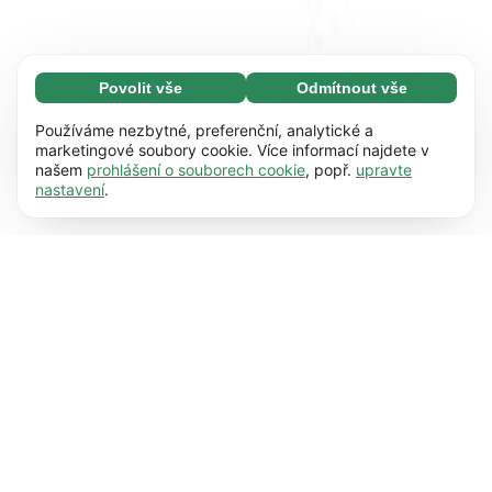
Povolit vše
Odmítnout vše
Nezbytné (65)
Nezbytné soubory cookie umožňují využívat
Zjistit více
Používáme nezbytné, preferenční, analytické a
naše webové stránky díky základním funkcím,
marketingové soubory cookie. Více informací najdete v
našem
prohlášení o souborech cookie
, popř.
upravte
např. navigaci na stránce. Bez těchto souborů
Preference (17)
nastavení
.
cookie nemůže webová stránka správně
Předvolené soubory cookie umožňují našim
Zjistit více
fungovat.
Zjistit více
webovým stránkám zapamatovat si informace,
které mění jejich chování nebo vzhled, např.
Statistiky (63)
preferovaný jazyk nebo region, ve kterém se
Soubory cookie pro statistické účely nám
Zjistit více
nacházíte.
Zjistit více
pomáhají porozumět tomu, jak s našimi
webovými stránkami komunikujete, tím, že
Marketing (63)
shromažďují a vykazují informace v anonymní
Marketingové soubory cookie se používají ke
Zjistit více
podobě.
Zjistit více
sledování návštěvníků na našich webových
stránkách. Záměrem je zobrazovat reklamy,
které jsou pro každého uživatele relevantnější a
zajímavější.
Zjistit více