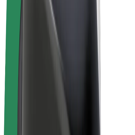
E-kola
Bolt Plus
Vydělávejte s Boltem
Řidiči
Výdělky řidiče
Kurýři
Výdělky kurýra
Partneři Bolt Food
Flotily
Franšízy
Společnost
Kariéra