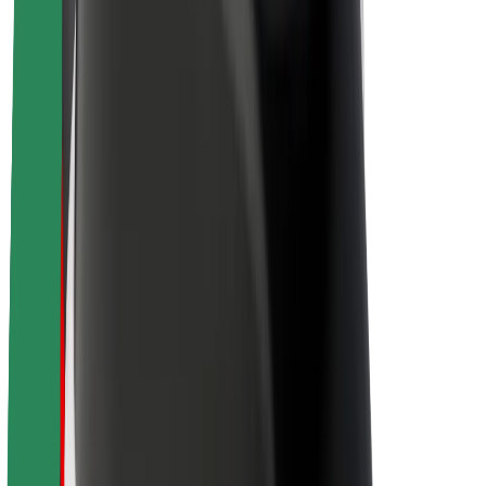
O společnosti Bolt
Udržitelnost podle Boltu
Projekt Zero
Blog
Tiskové centrum
Pokyny ke značce
Naše poslání
Vztahy s investory
Vedení
Značka
Média
Městský fond
Bezpečnost