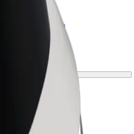
Bolt for Business
Produkty a služby Boltu přesně pro
vaši firmu