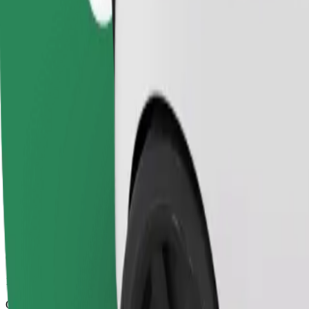
12 min
Odhadovaná vzdálenost
8,4 km
Cestující
1-4
Odhadovaná cena
8,20 €
Comfort
Větší vozidla s dostatkem místa pro nohy a úložným prostorem
Odhadovaná doba jízdy
12 min
Odhadovaná vzdálenost