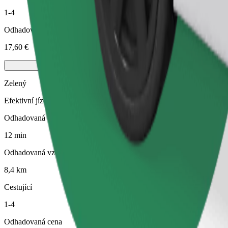
1-4
Odhadovaná cena
17,60 €
Zelený
Efektivní jízdy v hybridních a elektrických vozidlech
Odhadovaná doba jízdy
12 min
Odhadovaná vzdálenost
8,4 km
Cestující
1-4
Odhadovaná cena