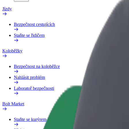
Jízdy
Bezpečnost cestujících
Staňte se řidičem
Koloběžky
Bezpečnost na koloběžce
Nahlásit problém
Laboratoř bezpečnosti
Bolt Market
Staňte se kurýrem