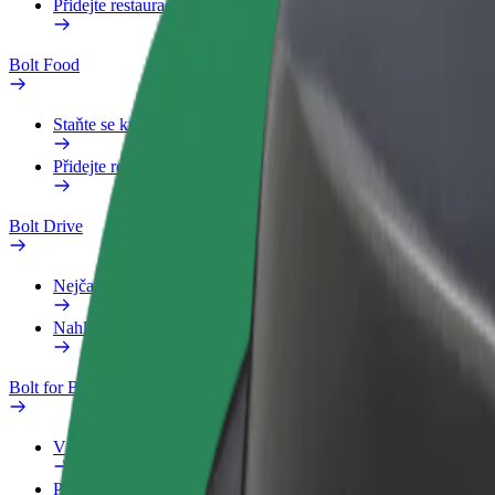
Přidejte restauraci nebo obchod
Bolt Food
Staňte se kurýrem
Přidejte restauraci nebo obchod
Bolt Drive
Nejčastější otázky
Nahlásit vozidlo
Bolt for Business
Výhody
Pracovní profil