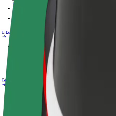
Produkty
Bolt Food pro Business
E-kola
Laboratoř bezpečnosti
Nahlásit problém
Nejčastější otázky
Bolt Plus
Výhody
Jak získat členství
Nejčastější otázky