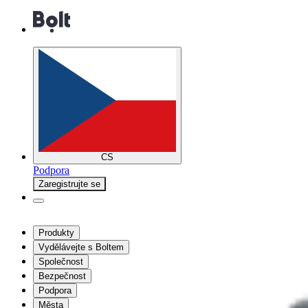
CS
Podpora
Zaregistrujte se
Produkty
Vydělávejte s Boltem
Společnost
Bezpečnost
Podpora
Města