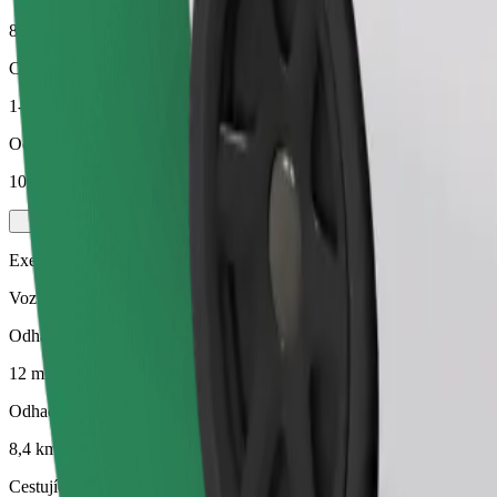
8,4 km
Cestující
1-4
Odhadovaná cena
10,60 €
Executive
Vozidla střední velikosti v prémiové kategorii s luxusním vybavením
Odhadovaná doba jízdy
12 min
Odhadovaná vzdálenost
8,4 km
Cestující