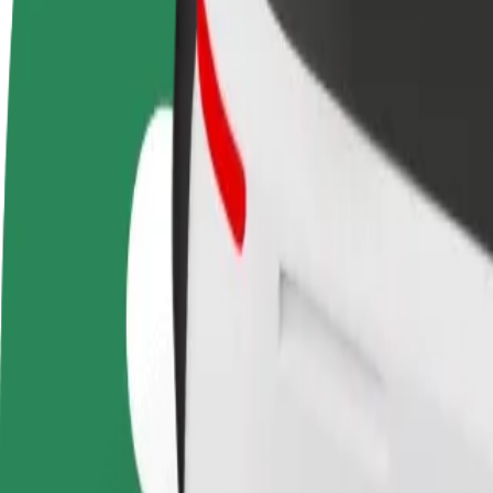
Staňte se řidičem
Staňte se kurýrem
Př
Vydělávejte podle
Doručujte jídlo a dostávejte výplatu
Os
sebe
každý týden
tr
Jak se dostat z Hlavná stanica do IKEA
Hledáte nejlepší způsob, jak se dostat z Hlavná stanica do IKEA? Prohl
Odkud
Hlavná stanica
Kam
IKEA
Pohodlná jízda na dosah ruky!
Bolt
Spolehlivé jízdy v běžných vozidlech střední velikosti.
Odhadovaná doba jízdy