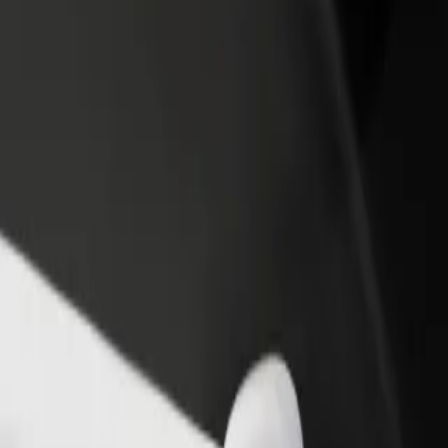
idejte restauraci nebo obchod
Zaregistrujte se jako flotilový partner
lovte více zákazníků a zvyšte si
Přidejte svou flotilu k Boltu a zvyšte
žby
si tržby
édněte si naše služby a najděte tu ideální pro svou cestu.
Stáhnout aplikaci