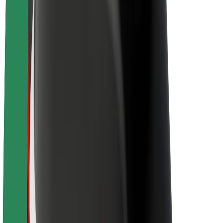
Udržitelnost podle Boltu
Projekt Zero
Blog
Tiskové centrum
Pokyny ke značce
Naše poslání
Vztahy s investory
Vedení
Značka
Média
Městský fond
Bezpečnost
Bezpečnost cestujících