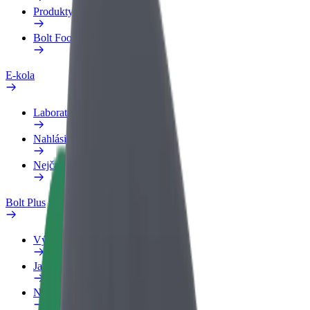
Produkty
Bolt Food pro Business
E-kola
Laboratoř bezpečnosti
Nahlásit problém
Nejčastější otázky
Bolt Plus
Výhody
Jak získat členství
Nejčastější otázky