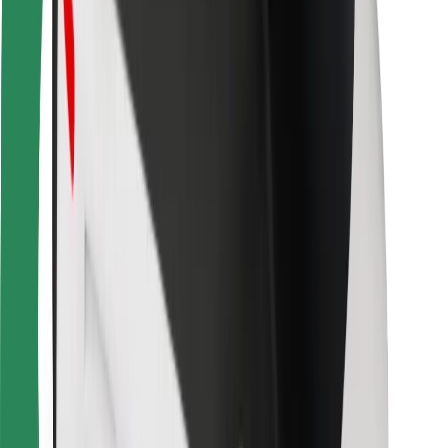
Bolt Food
Pro flotilové partnery
Pro restaurace
Bolt for Business
Jiné
Partneři
Obchodní podmínky
Cookies
Zabezpečení
Jízda za pár minut!
Stáhněte si aplikaci Bolt
Objevte své oblíbené jídlo!