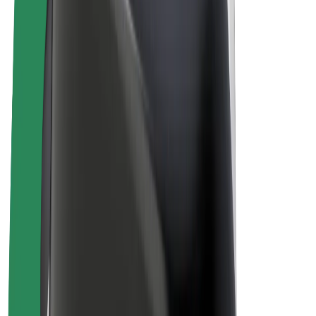
Bolt Plus
Vydělávejte s Boltem
Řidiči
Výdělky řidiče
Kurýři
Výdělky kurýra
Partneři Bolt Food
Flotily
Franšízy
Společnost
Kariéra
O společnosti Bolt