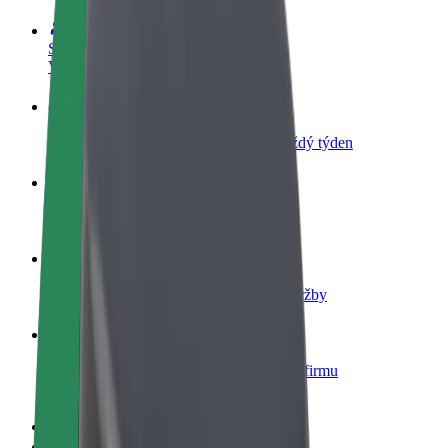
Staňte se řidičem
Vydělávejte podle sebe
Staňte se kurýrem
Doručujte jídlo a dostávejte výplatu každý týden
Přidejte restauraci nebo obchod
Oslovte více zákazníků a zvyšte si tržby
Zaregistrujte se jako flotilový partner
Přidejte svou flotilu k Boltu a zvyšte si tržby
Bolt for Business
Produkty a služby Boltu přesně pro vaši firmu