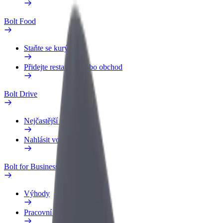
Bolt Food
Staňte se kurýrem
Přidejte restauraci nebo obchod
Bolt Drive
Nejčastější otázky
Nahlásit vozidlo
Bolt for Business
Výhody
Pracovní profil