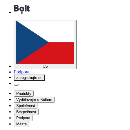
CS
Podpora
Zaregistrujte se
Produkty
Vydělávejte s Boltem
Společnost
Bezpečnost
Podpora
Města