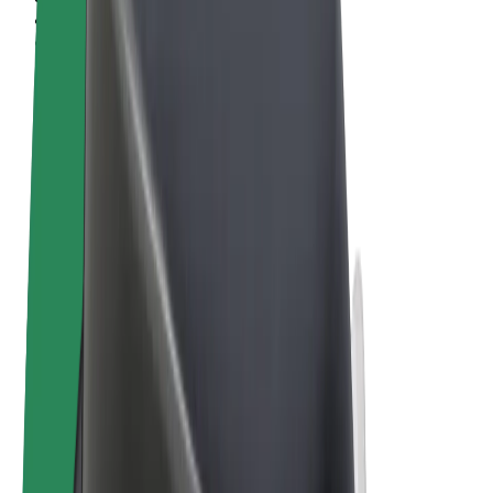
Obchodní podmínky
Soukromí
Cookies
© 2026 Bolt Technology OÜ
Produkty
Jízdy
Koloběžky
Bolt Market
Bolt Food
Bolt Drive
Bolt for Business
E-kola