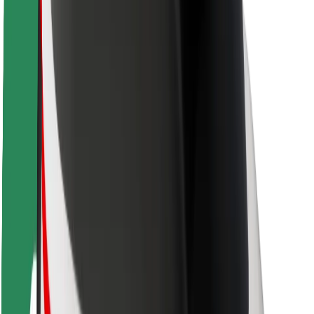
Bezpečnost řidičů
Bezpečnost na koloběžce
Laboratoř bezpečnosti
Města
Lokality
Řešení pro města
Letiště
Nabíjecí stanice Bolt
Podpora
Pro cestující
Pro řidiče
Pro kurýry