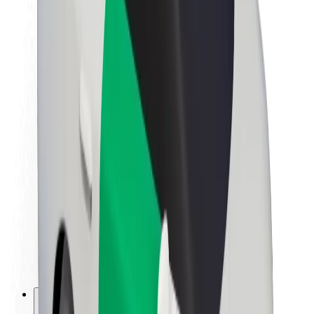
O společnosti Bolt
Udržitelnost podle Boltu
Projekt Zero
Blog
Tiskové centrum
Pokyny ke značce
Naše poslání
Vztahy s investory
Vedení
Značka
Média
Městský fond
Bezpečnost