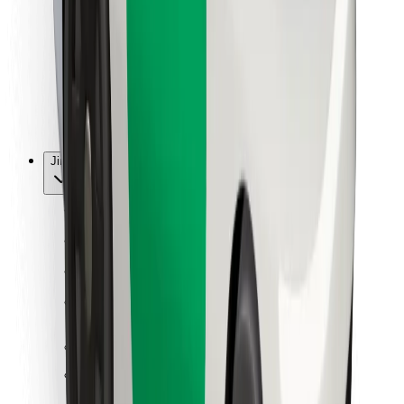
Pro kurýry
Bolt Food
Pro flotilové partnery
Pro restaurace
Bolt for Business
Jiné
Partneři
Obchodní podmínky
Cookies
Zabezpečení
Jízda za pár minut!
Stáhněte si aplikaci Bolt