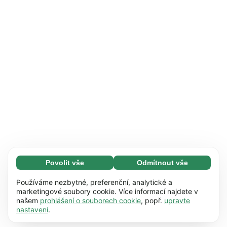
Povolit vše
Odmítnout vše
Nezbytné (65)
Nezbytné soubory cookie umožňují využívat
Zjistit více
Používáme nezbytné, preferenční, analytické a
naše webové stránky díky základním funkcím,
marketingové soubory cookie. Více informací najdete v
našem
prohlášení o souborech cookie
, popř.
upravte
např. navigaci na stránce. Bez těchto souborů
Preference (17)
nastavení
.
cookie nemůže webová stránka správně
Předvolené soubory cookie umožňují našim
Zjistit více
fungovat.
Zjistit více