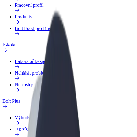
Pracovní profil
Produkty
Bolt Food pro Business
E-kola
Laboratoř bezpečnosti
Nahlásit problém
Nejčastější otázky
Bolt Plus
Výhody
Jak získat členství