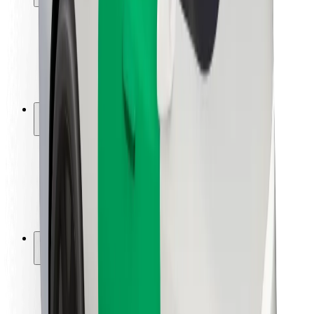
Bezpečnost cestujících
Bezpečnost řidičů
Bezpečnost na koloběžce
Laboratoř bezpečnosti
Města
Lokality
Řešení pro města
Letiště
Nabíjecí stanice Bolt
Podpora
Pro cestující
Pro řidiče