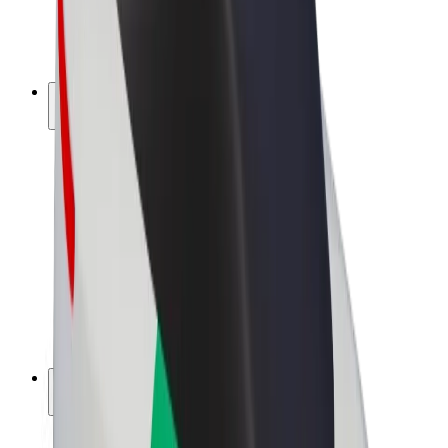
E-kola
Bolt Plus
Vydělávejte s Boltem
Řidiči
Výdělky řidiče
Kurýři
Výdělky kurýra
Partneři Bolt Food
Flotily
Franšízy
Společnost
Kariéra