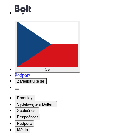
CS
Podpora
Zaregistrujte se
Produkty
Vydělávejte s Boltem
Společnost
Bezpečnost
Podpora
Města