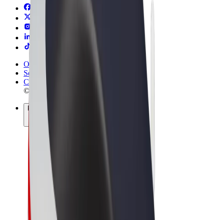
Obchodní podmínky
Soukromí
Cookies
© 2026 Bolt Technology OÜ
Produkty
Jízdy
Koloběžky
Bolt Market
Bolt Food
Bolt Drive
Bolt for Business