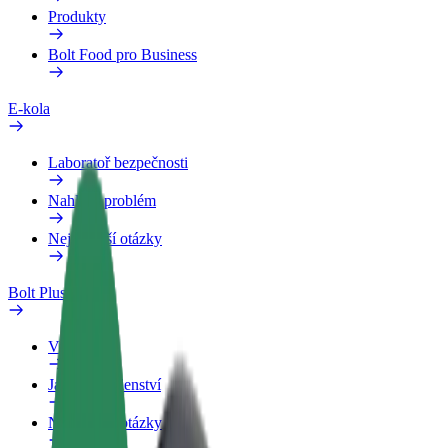
Produkty
Bolt Food pro Business
E-kola
Laboratoř bezpečnosti
Nahlásit problém
Nejčastější otázky
Bolt Plus
Výhody
Jak získat členství
Nejčastější otázky