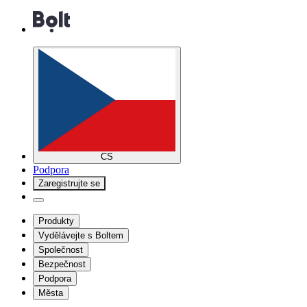
CS
Podpora
Zaregistrujte se
Produkty
Vydělávejte s Boltem
Společnost
Bezpečnost
Podpora
Města