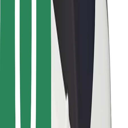
Bolt Food
Pro flotilové partnery
Pro restaurace
Bolt for Business
Jiné
Partneři
Obchodní podmínky
Cookies
Zabezpečení
Jízda za pár minut!
Stáhněte si aplikaci Bolt
Objevte své oblíbené jídlo!