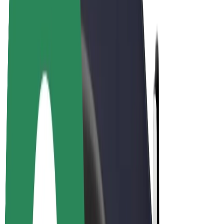
Bolt Plus
Vydělávejte s Boltem
Řidiči
Výdělky řidiče
Kurýři
Výdělky kurýra
Partneři Bolt Food
Flotily
Franšízy
Společnost
Kariéra
O společnosti Bolt