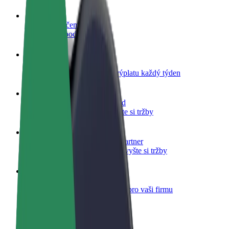
Staňte se řidičem
Vydělávejte podle sebe
Staňte se kurýrem
Doručujte jídlo a dostávejte výplatu každý týden
Přidejte restauraci nebo obchod
Oslovte více zákazníků a zvyšte si tržby
Zaregistrujte se jako flotilový partner
Přidejte svou flotilu k Boltu a zvyšte si tržby
Bolt for Business
Produkty a služby Boltu přesně pro vaši firmu