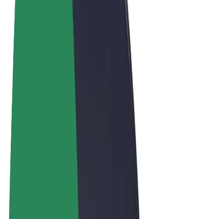
Obchodní podmínky
Soukromí
Cookies
© 2026 Bolt Technology OÜ
Produkty
Jízdy
Koloběžky
Bolt Market
Bolt Food
Bolt Drive
Bolt for Business
E-kola