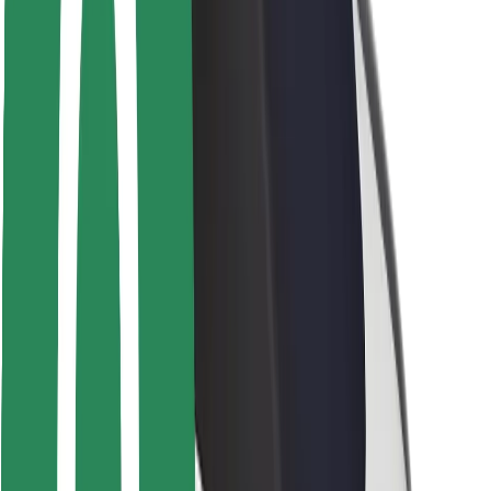
Bezpečnost řidičů
Bezpečnost na koloběžce
Laboratoř bezpečnosti
Města
Lokality
Řešení pro města
Letiště
Nabíjecí stanice Bolt
Podpora
Pro cestující
Pro řidiče
Pro kurýry