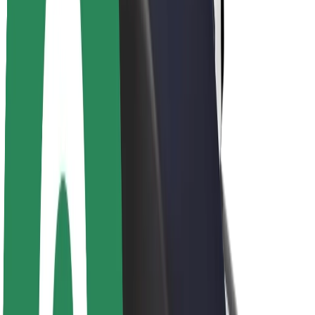
Udržitelnost podle Boltu
Projekt Zero
Blog
Tiskové centrum
Pokyny ke značce
Naše poslání
Vztahy s investory
Vedení
Značka
Média
Městský fond
Bezpečnost
Bezpečnost cestujících