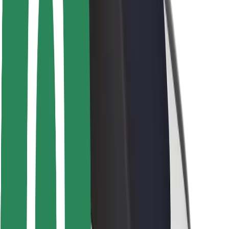
Bezpečnost cestujících
Bezpečnost řidičů
Bezpečnost na koloběžce
Laboratoř bezpečnosti
Města
Lokality
Řešení pro města
Letiště
Nabíjecí stanice Bolt
Podpora
Pro cestující
Pro řidiče