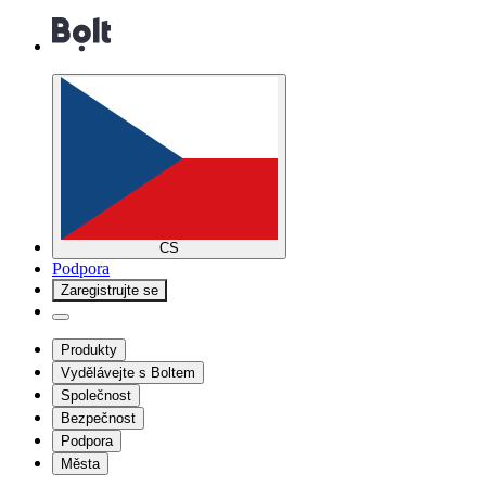
CS
Podpora
Zaregistrujte se
Produkty
Vydělávejte s Boltem
Společnost
Bezpečnost
Podpora
Města