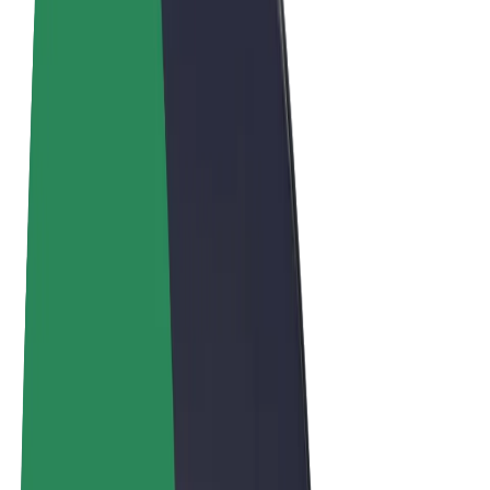
Obchodní podmínky
Soukromí
Cookies
© 2026 Bolt Technology OÜ
Produkty
Jízdy
Koloběžky
Bolt Market
Bolt Food
Bolt Drive
Bolt for Business