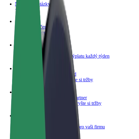
Nejčastější otázky
Staňte se řidičem
Vydělávejte podle sebe
Staňte se kurýrem
Doručujte jídlo a dostávejte výplatu každý týden
Přidejte restauraci nebo obchod
Oslovte více zákazníků a zvyšte si tržby
Zaregistrujte se jako flotilový partner
Přidejte svou flotilu k Boltu a zvyšte si tržby
Bolt for Business
Produkty a služby Boltu přesně pro vaši firmu