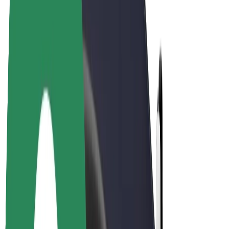
E-kola
Bolt Plus
Vydělávejte s Boltem
Řidiči
Výdělky řidiče
Kurýři
Výdělky kurýra
Partneři Bolt Food
Flotily
Franšízy
Společnost
Kariéra