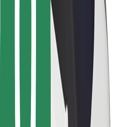
Pro kurýry
Bolt Food
Pro flotilové partnery
Pro restaurace
Bolt for Business
Jiné
Partneři
Obchodní podmínky
Cookies
Zabezpečení
Jízda za pár minut!
Stáhněte si aplikaci Bolt