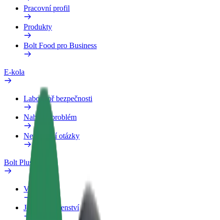
Pracovní profil
Produkty
Bolt Food pro Business
E-kola
Laboratoř bezpečnosti
Nahlásit problém
Nejčastější otázky
Bolt Plus
Výhody
Jak získat členství