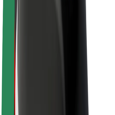
O společnosti Bolt
Udržitelnost podle Boltu
Projekt Zero
Blog
Tiskové centrum
Pokyny ke značce
Naše poslání
Vztahy s investory
Vedení
Značka
Média
Městský fond
Bezpečnost