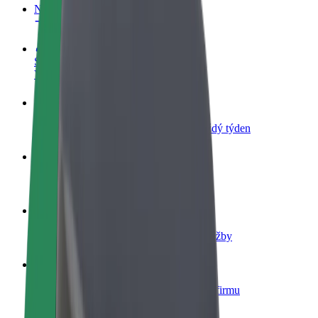
Nejčastější otázky
Staňte se řidičem
Vydělávejte podle sebe
Staňte se kurýrem
Doručujte jídlo a dostávejte výplatu každý týden
Přidejte restauraci nebo obchod
Oslovte více zákazníků a zvyšte si tržby
Zaregistrujte se jako flotilový partner
Přidejte svou flotilu k Boltu a zvyšte si tržby
Bolt for Business
Produkty a služby Boltu přesně pro vaši firmu