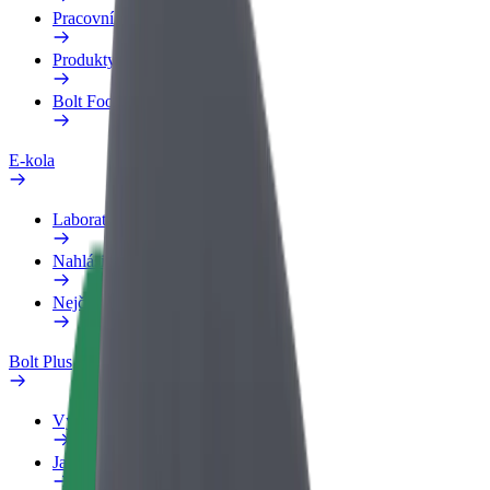
Pracovní profil
Produkty
Bolt Food pro Business
E-kola
Laboratoř bezpečnosti
Nahlásit problém
Nejčastější otázky
Bolt Plus
Výhody
Jak získat členství