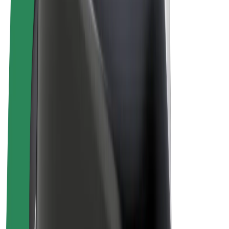
E-kola
Bolt Plus
Vydělávejte s Boltem
Řidiči
Výdělky řidiče
Kurýři
Výdělky kurýra
Partneři Bolt Food
Flotily
Franšízy
Společnost
Kariéra