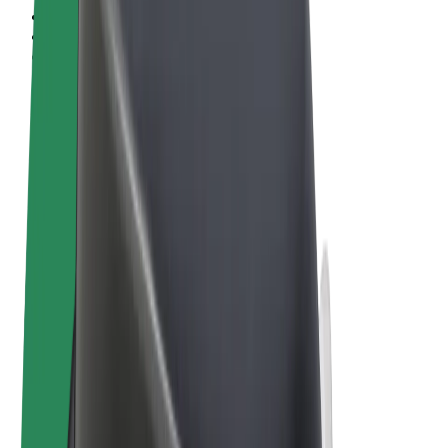
Obchodní podmínky
Soukromí
Cookies
© 2026 Bolt Technology OÜ
Produkty
Jízdy
Koloběžky
Bolt Market
Bolt Food
Bolt Drive
Bolt for Business