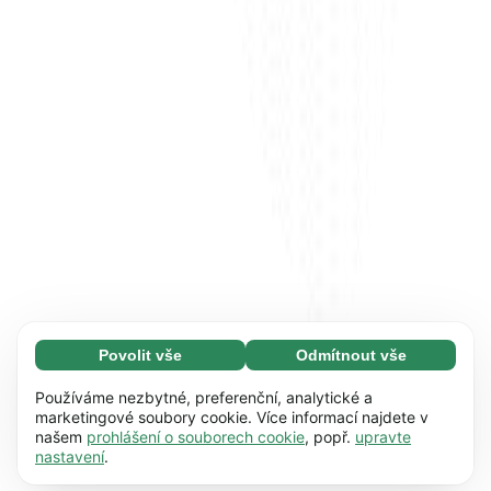
Povolit vše
Odmítnout vše
Nezbytné (65)
Nezbytné soubory cookie umožňují využívat
Zjistit více
Používáme nezbytné, preferenční, analytické a
naše webové stránky díky základním funkcím,
marketingové soubory cookie. Více informací najdete v
našem
prohlášení o souborech cookie
, popř.
upravte
např. navigaci na stránce. Bez těchto souborů
Preference (17)
nastavení
.
cookie nemůže webová stránka správně
Předvolené soubory cookie umožňují našim
Zjistit více
fungovat.
Zjistit více