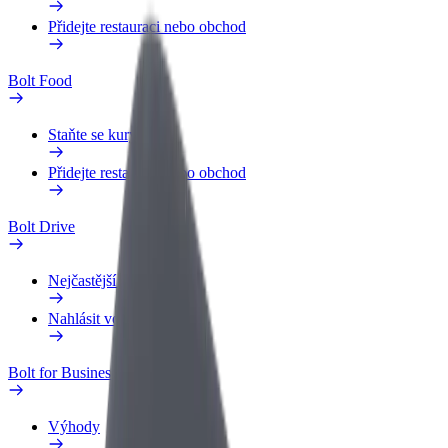
Přidejte restauraci nebo obchod
Bolt Food
Staňte se kurýrem
Přidejte restauraci nebo obchod
Bolt Drive
Nejčastější otázky
Nahlásit vozidlo
Bolt for Business
Výhody