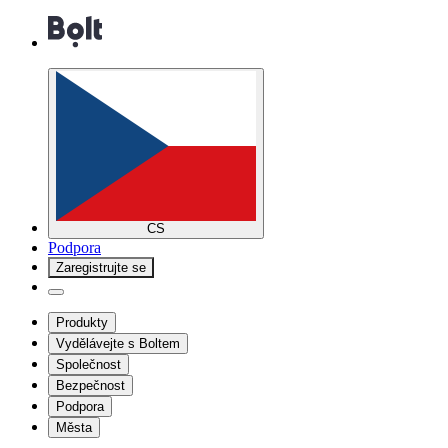
CS
Podpora
Zaregistrujte se
Produkty
Vydělávejte s Boltem
Společnost
Bezpečnost
Podpora
Města