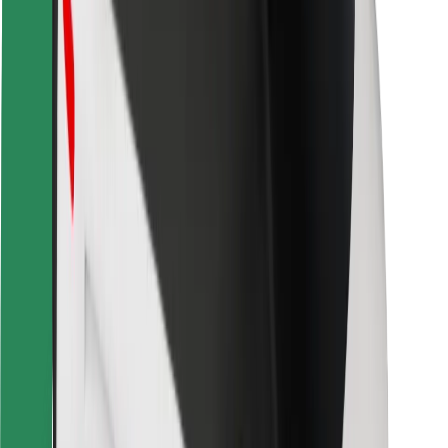
Pro kurýry
Bolt Food
Pro flotilové partnery
Pro restaurace
Bolt for Business
Jiné
Partneři
Obchodní podmínky
Cookies
Zabezpečení
Jízda za pár minut!
Stáhněte si aplikaci Bolt