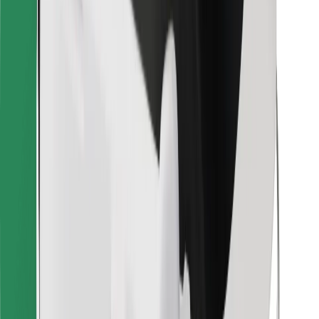
Objevte své oblíbené jídlo!
Stáhněte si aplikaci Bolt Food