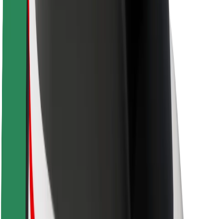
Bezpečnost cestujících
Bezpečnost řidičů
Bezpečnost na koloběžce
Laboratoř bezpečnosti
Města
Lokality
Řešení pro města
Letiště
Nabíjecí stanice Bolt
Podpora
Pro cestující
Pro řidiče