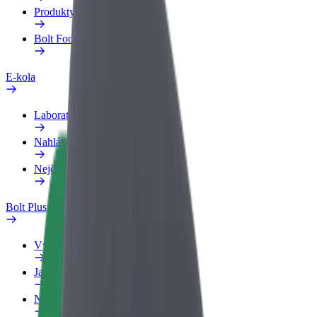
Produkty
Bolt Food pro Business
E-kola
Laboratoř bezpečnosti
Nahlásit problém
Nejčastější otázky
Bolt Plus
Výhody
Jak získat členství
Nejčastější otázky