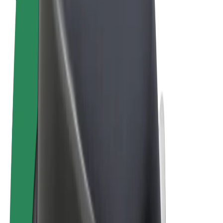
Obchodní podmínky
Soukromí
Cookies
© 2026 Bolt Technology OÜ
Produkty
Jízdy
Koloběžky
Bolt Market
Bolt Food
Bolt Drive
Bolt for Business
E-kola