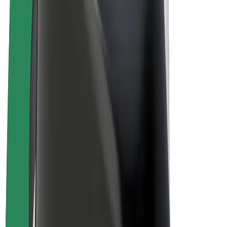
Bolt Plus
Vydělávejte s Boltem
Řidiči
Výdělky řidiče
Kurýři
Výdělky kurýra
Partneři Bolt Food
Flotily
Franšízy
Společnost
Kariéra
O společnosti Bolt