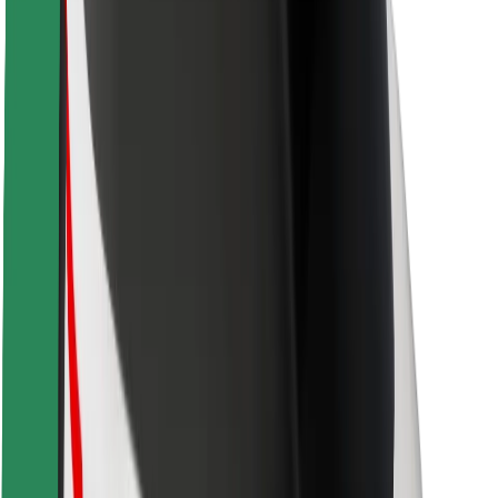
Bezpečnost řidičů
Bezpečnost na koloběžce
Laboratoř bezpečnosti
Města
Lokality
Řešení pro města
Letiště
Nabíjecí stanice Bolt
Podpora
Pro cestující
Pro řidiče
Pro kurýry