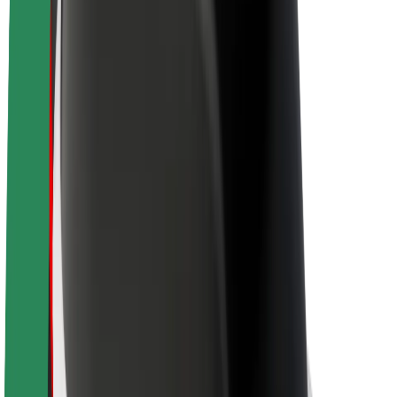
Udržitelnost podle Boltu
Projekt Zero
Blog
Tiskové centrum
Pokyny ke značce
Naše poslání
Vztahy s investory
Vedení
Značka
Média
Městský fond
Bezpečnost
Bezpečnost cestujících