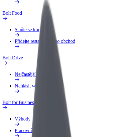
Bolt Food
Staňte se kurýrem
Přidejte restauraci nebo obchod
Bolt Drive
Nejčastější otázky
Nahlásit vozidlo
Bolt for Business
Výhody
Pracovní profil