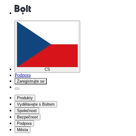
CS
Podpora
Zaregistrujte se
Produkty
Vydělávejte s Boltem
Společnost
Bezpečnost
Podpora
Města