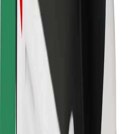
Bolt Food
Pro flotilové partnery
Pro restaurace
Bolt for Business
Jiné
Partneři
Obchodní podmínky
Cookies
Zabezpečení
Jízda za pár minut!
Stáhněte si aplikaci Bolt
Objevte své oblíbené jídlo!