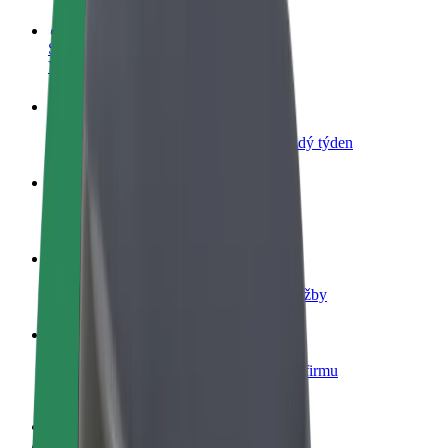
Staňte se řidičem
Vydělávejte podle sebe
Staňte se kurýrem
Doručujte jídlo a dostávejte výplatu každý týden
Přidejte restauraci nebo obchod
Oslovte více zákazníků a zvyšte si tržby
Zaregistrujte se jako flotilový partner
Přidejte svou flotilu k Boltu a zvyšte si tržby
Bolt for Business
Produkty a služby Boltu přesně pro vaši firmu