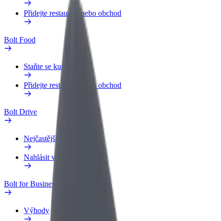
Přidejte restauraci nebo obchod
Bolt Food
Staňte se kurýrem
Přidejte restauraci nebo obchod
Bolt Drive
Nejčastější otázky
Nahlásit vozidlo
Bolt for Business
Výhody