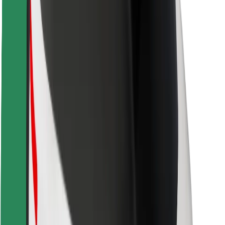
Bezpečnost cestujících
Bezpečnost řidičů
Bezpečnost na koloběžce
Laboratoř bezpečnosti
Města
Lokality
Řešení pro města
Letiště
Nabíjecí stanice Bolt
Podpora
Pro cestující
Pro řidiče