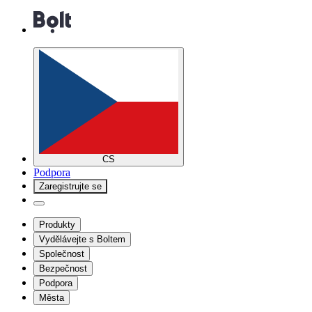
CS
Podpora
Zaregistrujte se
Produkty
Vydělávejte s Boltem
Společnost
Bezpečnost
Podpora
Města