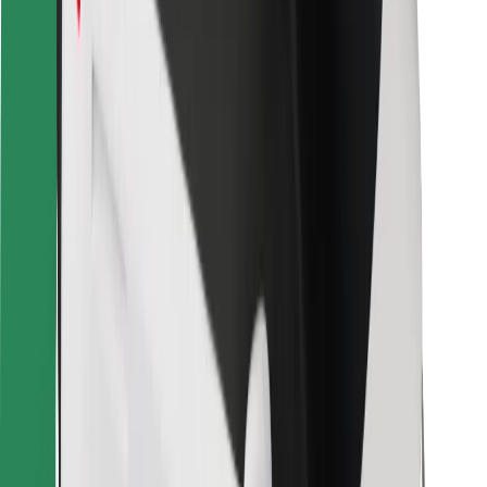
Pro kurýry
Bolt Food
Pro flotilové partnery
Pro restaurace
Bolt for Business
Jiné
Partneři
Obchodní podmínky
Cookies
Zabezpečení
Jízda za pár minut!
Stáhněte si aplikaci Bolt