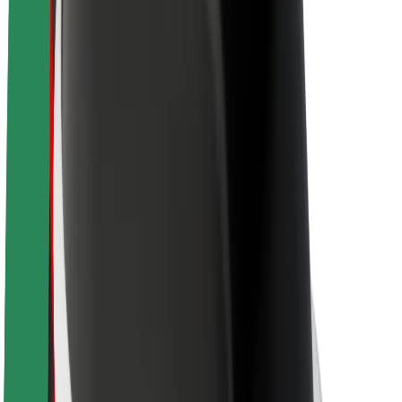
O společnosti Bolt
Udržitelnost podle Boltu
Projekt Zero
Blog
Tiskové centrum
Pokyny ke značce
Naše poslání
Vztahy s investory
Vedení
Značka
Média
Městský fond
Bezpečnost