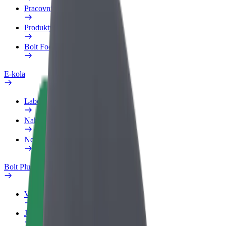
Pracovní profil
Produkty
Bolt Food pro Business
E-kola
Laboratoř bezpečnosti
Nahlásit problém
Nejčastější otázky
Bolt Plus
Výhody
Jak získat členství