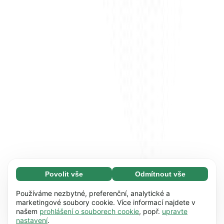
Povolit vše
Odmítnout vše
Nezbytné (65)
Nezbytné soubory cookie umožňují využívat
Zjistit více
Používáme nezbytné, preferenční, analytické a
naše webové stránky díky základním funkcím,
marketingové soubory cookie. Více informací najdete v
našem
prohlášení o souborech cookie
, popř.
upravte
např. navigaci na stránce. Bez těchto souborů
Preference (17)
nastavení
.
cookie nemůže webová stránka správně