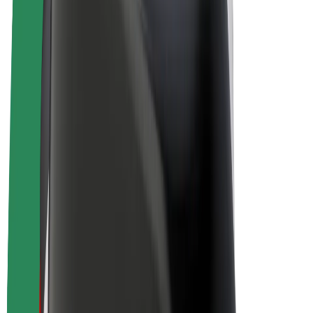
E-kola
Bolt Plus
Vydělávejte s Boltem
Řidiči
Výdělky řidiče
Kurýři
Výdělky kurýra
Partneři Bolt Food
Flotily
Franšízy
Společnost
Kariéra