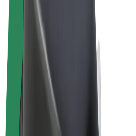
Obchodní podmínky
Soukromí
Cookies
© 2026 Bolt Technology OÜ
Produkty
Jízdy
Koloběžky
Bolt Market
Bolt Food
Bolt Drive
Bolt for Business