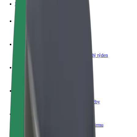
Nejčastější otázky
Staňte se řidičem
Vydělávejte podle sebe
Staňte se kurýrem
Doručujte jídlo a dostávejte výplatu každý týden
Přidejte restauraci nebo obchod
Oslovte více zákazníků a zvyšte si tržby
Zaregistrujte se jako flotilový partner
Přidejte svou flotilu k Boltu a zvyšte si tržby
Bolt for Business
Produkty a služby Boltu přesně pro vaši firmu