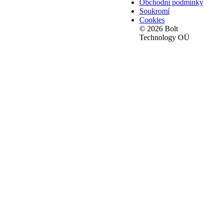
Obchodní podmínky
Soukromí
Cookies
© 2026 Bolt
Technology OÜ