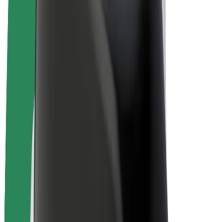
E-kola
Bolt Plus
Vydělávejte s Boltem
Řidiči
Výdělky řidiče
Kurýři
Výdělky kurýra
Partneři Bolt Food
Flotily
Franšízy
Společnost
Kariéra