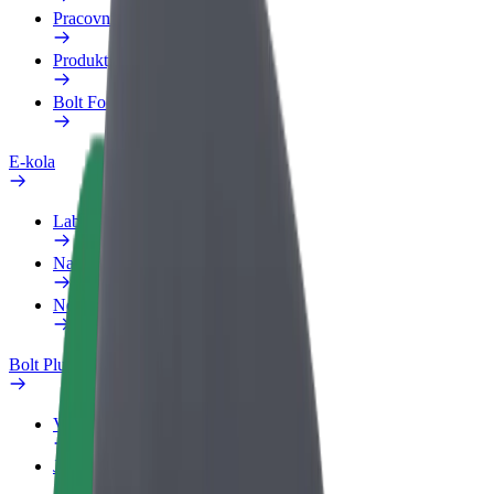
Pracovní profil
Produkty
Bolt Food pro Business
E-kola
Laboratoř bezpečnosti
Nahlásit problém
Nejčastější otázky
Bolt Plus
Výhody
Jak získat členství