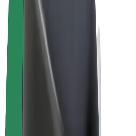
Obchodní podmínky
Soukromí
Cookies
© 2026 Bolt Technology OÜ
Produkty
Jízdy
Koloběžky
Bolt Market
Bolt Food
Bolt Drive
Bolt for Business