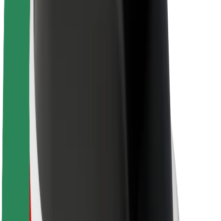
O společnosti Bolt
Udržitelnost podle Boltu
Projekt Zero
Blog
Tiskové centrum
Pokyny ke značce
Naše poslání
Vztahy s investory
Vedení
Značka
Média
Městský fond
Bezpečnost