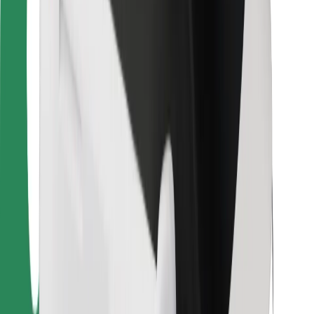
Pro kurýry
Bolt Food
Pro flotilové partnery
Pro restaurace
Bolt for Business
Jiné
Partneři
Obchodní podmínky
Cookies
Zabezpečení
Jízda za pár minut!
Stáhněte si aplikaci Bolt