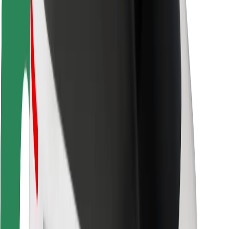
Bezpečnost cestujících
Bezpečnost řidičů
Bezpečnost na koloběžce
Laboratoř bezpečnosti
Města
Lokality
Řešení pro města
Letiště
Nabíjecí stanice Bolt
Podpora
Pro cestující
Pro řidiče