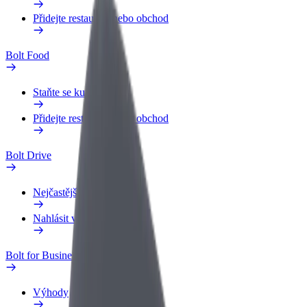
Přidejte restauraci nebo obchod
Bolt Food
Staňte se kurýrem
Přidejte restauraci nebo obchod
Bolt Drive
Nejčastější otázky
Nahlásit vozidlo
Bolt for Business
Výhody