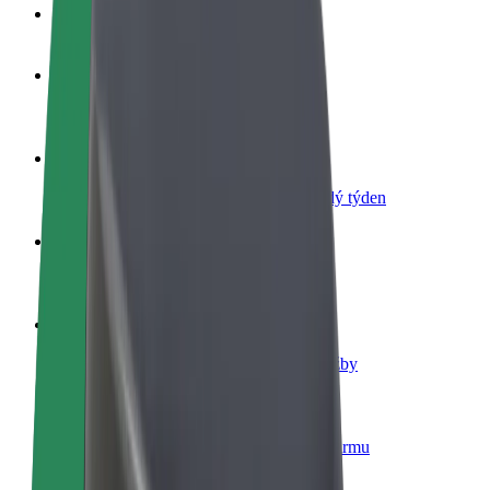
Nejčastější otázky
Staňte se řidičem
Vydělávejte podle sebe
Staňte se kurýrem
Doručujte jídlo a dostávejte výplatu každý týden
Přidejte restauraci nebo obchod
Oslovte více zákazníků a zvyšte si tržby
Zaregistrujte se jako flotilový partner
Přidejte svou flotilu k Boltu a zvyšte si tržby
Bolt for Business
Produkty a služby Boltu přesně pro vaši firmu