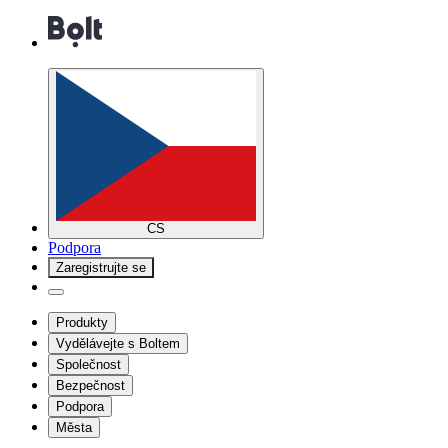
CS
Podpora
Zaregistrujte se
Produkty
Vydělávejte s Boltem
Společnost
Bezpečnost
Podpora
Města