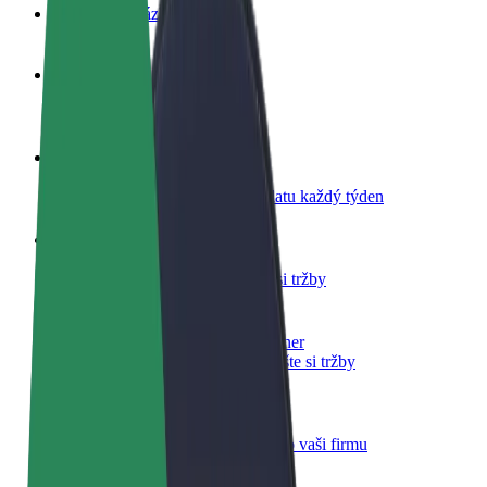
Nejčastější otázky
Staňte se řidičem
Vydělávejte podle sebe
Staňte se kurýrem
Doručujte jídlo a dostávejte výplatu každý týden
Přidejte restauraci nebo obchod
Oslovte více zákazníků a zvyšte si tržby
Zaregistrujte se jako flotilový partner
Přidejte svou flotilu k Boltu a zvyšte si tržby
Bolt for Business
Produkty a služby Boltu přesně pro vaši firmu