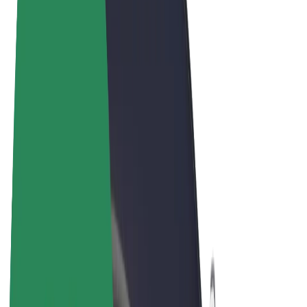
Obchodní podmínky
Soukromí
Cookies
© 2026 Bolt Technology OÜ
Produkty
Jízdy
Koloběžky
Bolt Market
Bolt Food
Bolt Drive
Bolt for Business