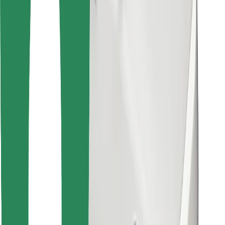
Objevte své oblíbené jídlo!
Stáhněte si aplikaci Bolt Food