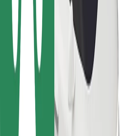
Pro kurýry
Bolt Food
Pro flotilové partnery
Pro restaurace
Bolt for Business
Jiné
Partneři
Obchodní podmínky
Cookies
Zabezpečení
Jízda za pár minut!
Stáhněte si aplikaci Bolt