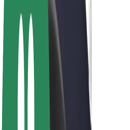
E-kola
Bolt Plus
Vydělávejte s Boltem
Řidiči
Výdělky řidiče
Kurýři
Výdělky kurýra
Partneři Bolt Food
Flotily
Franšízy
Společnost
Kariéra