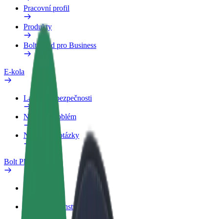
Pracovní profil
Produkty
Bolt Food pro Business
E-kola
Laboratoř bezpečnosti
Nahlásit problém
Nejčastější otázky
Bolt Plus
Výhody
Jak získat členství