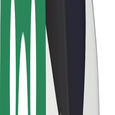
Bezpečnost cestujících
Bezpečnost řidičů
Bezpečnost na koloběžce
Laboratoř bezpečnosti
Města
Lokality
Řešení pro města
Letiště
Nabíjecí stanice Bolt
Podpora
Pro cestující
Pro řidiče