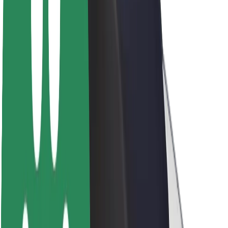
O společnosti Bolt
Udržitelnost podle Boltu
Projekt Zero
Blog
Tiskové centrum
Pokyny ke značce
Naše poslání
Vztahy s investory
Vedení
Značka
Média
Městský fond
Bezpečnost