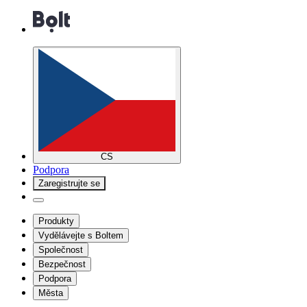
CS
Podpora
Zaregistrujte se
Produkty
Vydělávejte s Boltem
Společnost
Bezpečnost
Podpora
Města