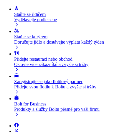
Staňte se řidičem
Vydělávejte podle sebe
Staňte se kurýrem
Doručujte jídlo a dostávejte výplatu každý týden
Přidejte restauraci nebo obchod
Oslovte více zákazníků a zvyšte si tržby
Zaregistrujte se jako flotilový partner
Přidejte svou flotilu k Boltu a zvyšte si tržby
Bolt for Business
Produkty a služby Boltu přesně pro vaši firmu