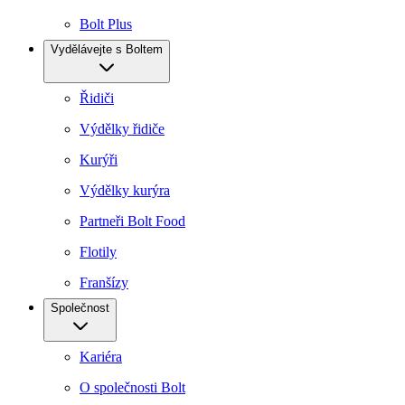
Bolt Plus
Vydělávejte s Boltem
Řidiči
Výdělky řidiče
Kurýři
Výdělky kurýra
Partneři Bolt Food
Flotily
Franšízy
Společnost
Kariéra
O společnosti Bolt