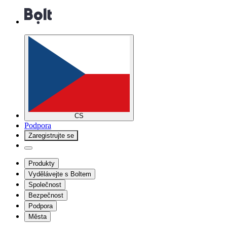
CS
Podpora
Zaregistrujte se
Produkty
Vydělávejte s Boltem
Společnost
Bezpečnost
Podpora
Města