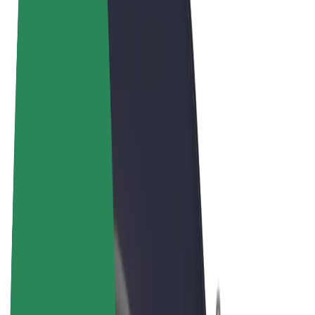
Obchodní podmínky
Soukromí
Cookies
© 2026 Bolt Technology OÜ
Produkty
Jízdy
Koloběžky
Bolt Market
Bolt Food
Bolt Drive
Bolt for Business