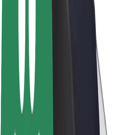
O společnosti Bolt
Udržitelnost podle Boltu
Projekt Zero
Blog
Tiskové centrum
Pokyny ke značce
Naše poslání
Vztahy s investory
Vedení
Značka
Média
Městský fond
Bezpečnost