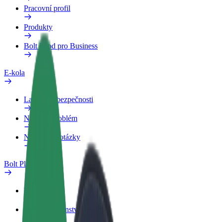
Pracovní profil
Produkty
Bolt Food pro Business
E-kola
Laboratoř bezpečnosti
Nahlásit problém
Nejčastější otázky
Bolt Plus
Výhody
Jak získat členství