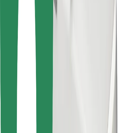
Objevte své oblíbené jídlo!
Stáhněte si aplikaci Bolt Food