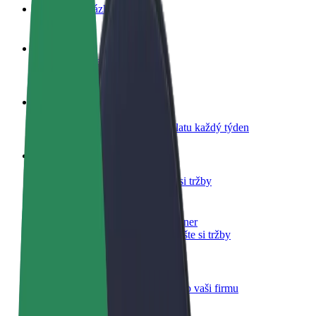
Nejčastější otázky
Staňte se řidičem
Vydělávejte podle sebe
Staňte se kurýrem
Doručujte jídlo a dostávejte výplatu každý týden
Přidejte restauraci nebo obchod
Oslovte více zákazníků a zvyšte si tržby
Zaregistrujte se jako flotilový partner
Přidejte svou flotilu k Boltu a zvyšte si tržby
Bolt for Business
Produkty a služby Boltu přesně pro vaši firmu