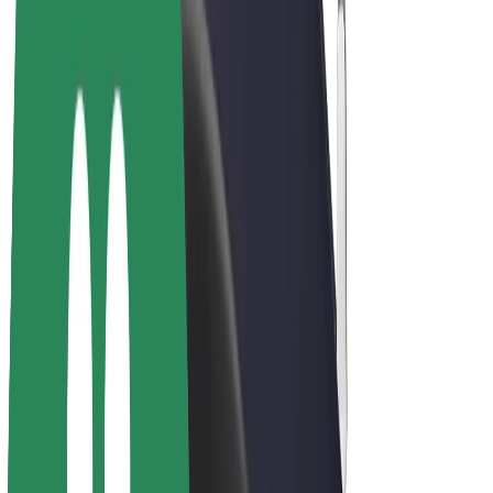
E-kola
Bolt Plus
Vydělávejte s Boltem
Řidiči
Výdělky řidiče
Kurýři
Výdělky kurýra
Partneři Bolt Food
Flotily
Franšízy
Společnost
Kariéra