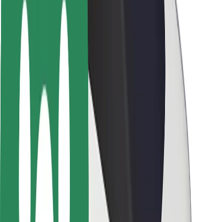
Bezpečnost cestujících
Bezpečnost řidičů
Bezpečnost na koloběžce
Laboratoř bezpečnosti
Města
Lokality
Řešení pro města
Letiště
Nabíjecí stanice Bolt
Podpora
Pro cestující
Pro řidiče