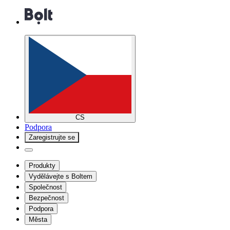
CS
Podpora
Zaregistrujte se
Produkty
Vydělávejte s Boltem
Společnost
Bezpečnost
Podpora
Města