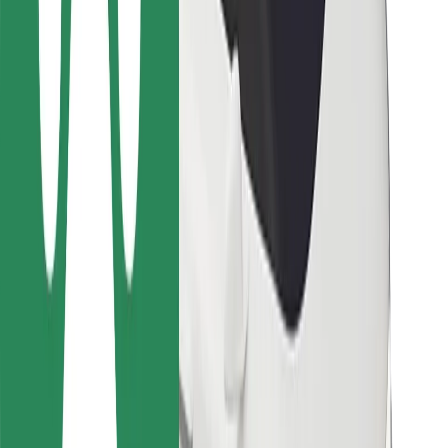
Pro kurýry
Bolt Food
Pro flotilové partnery
Pro restaurace
Bolt for Business
Jiné
Partneři
Obchodní podmínky
Cookies
Zabezpečení
Jízda za pár minut!
Stáhněte si aplikaci Bolt