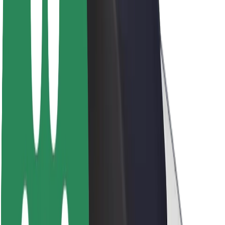
Udržitelnost podle Boltu
Projekt Zero
Blog
Tiskové centrum
Pokyny ke značce
Naše poslání
Vztahy s investory
Vedení
Značka
Média
Městský fond
Bezpečnost
Bezpečnost cestujících