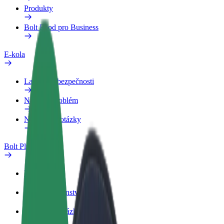
Produkty
Bolt Food pro Business
E-kola
Laboratoř bezpečnosti
Nahlásit problém
Nejčastější otázky
Bolt Plus
Výhody
Jak získat členství
Nejčastější otázky