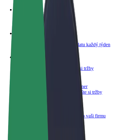
Staňte se řidičem
Vydělávejte podle sebe
Staňte se kurýrem
Doručujte jídlo a dostávejte výplatu každý týden
Přidejte restauraci nebo obchod
Oslovte více zákazníků a zvyšte si tržby
Zaregistrujte se jako flotilový partner
Přidejte svou flotilu k Boltu a zvyšte si tržby
Bolt for Business
Produkty a služby Boltu přesně pro vaši firmu