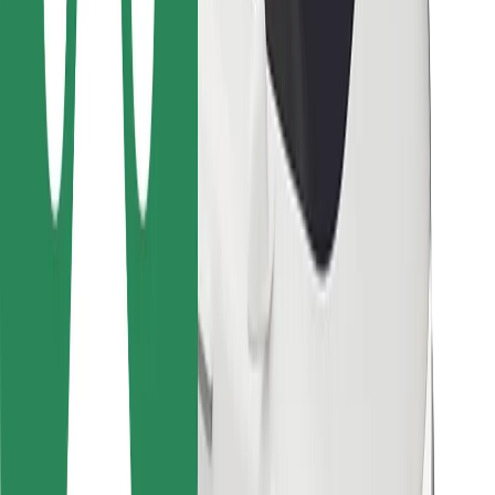
Bolt Food
Pro flotilové partnery
Pro restaurace
Bolt for Business
Jiné
Partneři
Obchodní podmínky
Cookies
Zabezpečení
Jízda za pár minut!
Stáhněte si aplikaci Bolt
Objevte své oblíbené jídlo!