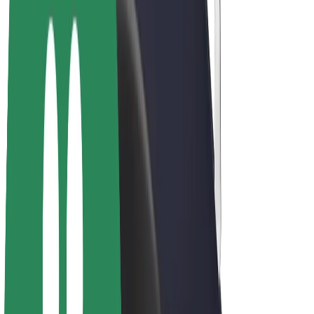
Bolt Plus
Vydělávejte s Boltem
Řidiči
Výdělky řidiče
Kurýři
Výdělky kurýra
Partneři Bolt Food
Flotily
Franšízy
Společnost
Kariéra
O společnosti Bolt