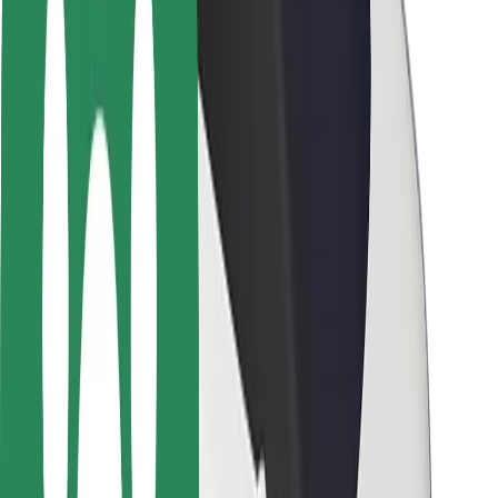
Bezpečnost řidičů
Bezpečnost na koloběžce
Laboratoř bezpečnosti
Města
Lokality
Řešení pro města
Letiště
Nabíjecí stanice Bolt
Podpora
Pro cestující
Pro řidiče
Pro kurýry