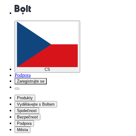
CS
Podpora
Zaregistrujte se
Produkty
Vydělávejte s Boltem
Společnost
Bezpečnost
Podpora
Města