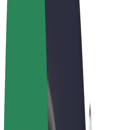
Obchodní podmínky
Soukromí
Cookies
© 2026 Bolt Technology OÜ
Produkty
Jízdy
Koloběžky
Bolt Market
Bolt Food
Bolt Drive
Bolt for Business
E-kola