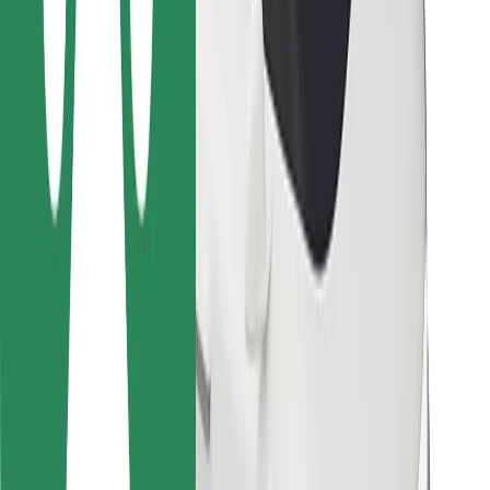
Pro kurýry
Bolt Food
Pro flotilové partnery
Pro restaurace
Bolt for Business
Jiné
Partneři
Obchodní podmínky
Cookies
Zabezpečení
Jízda za pár minut!
Stáhněte si aplikaci Bolt