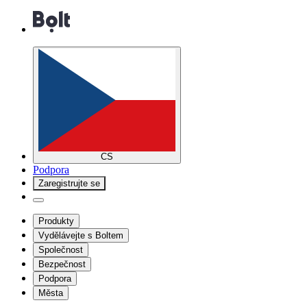
CS
Podpora
Zaregistrujte se
Produkty
Vydělávejte s Boltem
Společnost
Bezpečnost
Podpora
Města