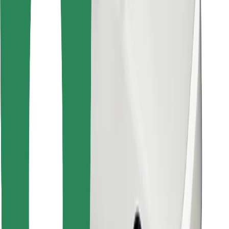
Objevte své oblíbené jídlo!
Stáhněte si aplikaci Bolt Food