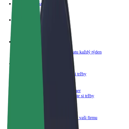
Nejčastější otázky
Staňte se řidičem
Vydělávejte podle sebe
Staňte se kurýrem
Doručujte jídlo a dostávejte výplatu každý týden
Přidejte restauraci nebo obchod
Oslovte více zákazníků a zvyšte si tržby
Zaregistrujte se jako flotilový partner
Přidejte svou flotilu k Boltu a zvyšte si tržby
Bolt for Business
Produkty a služby Boltu přesně pro vaši firmu