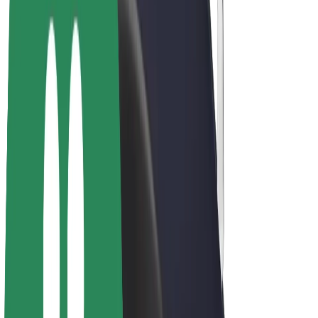
E-kola
Bolt Plus
Vydělávejte s Boltem
Řidiči
Výdělky řidiče
Kurýři
Výdělky kurýra
Partneři Bolt Food
Flotily
Franšízy
Společnost
Kariéra