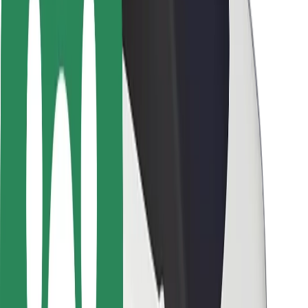
Bezpečnost cestujících
Bezpečnost řidičů
Bezpečnost na koloběžce
Laboratoř bezpečnosti
Města
Lokality
Řešení pro města
Letiště
Nabíjecí stanice Bolt
Podpora
Pro cestující
Pro řidiče