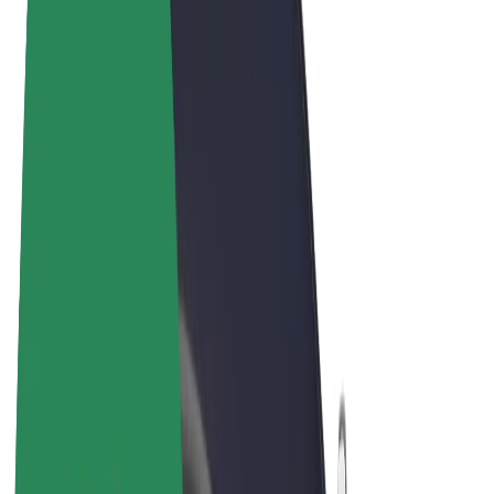
Obchodní podmínky
Soukromí
Cookies
© 2026 Bolt Technology OÜ
Produkty
Jízdy
Koloběžky
Bolt Market
Bolt Food
Bolt Drive
Bolt for Business