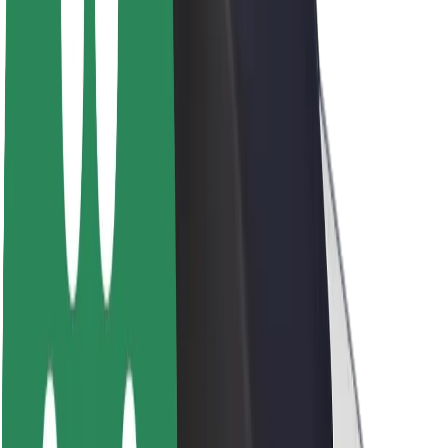
O společnosti Bolt
Udržitelnost podle Boltu
Projekt Zero
Blog
Tiskové centrum
Pokyny ke značce
Naše poslání
Vztahy s investory
Vedení
Značka
Média
Městský fond
Bezpečnost