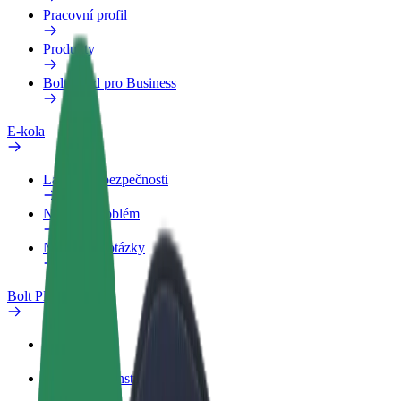
Pracovní profil
Produkty
Bolt Food pro Business
E-kola
Laboratoř bezpečnosti
Nahlásit problém
Nejčastější otázky
Bolt Plus
Výhody
Jak získat členství