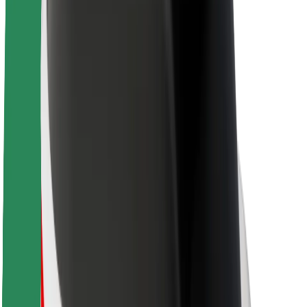
O společnosti Bolt
Udržitelnost podle Boltu
Projekt Zero
Blog
Tiskové centrum
Pokyny ke značce
Naše poslání
Vztahy s investory
Vedení
Značka
Média
Městský fond
Bezpečnost