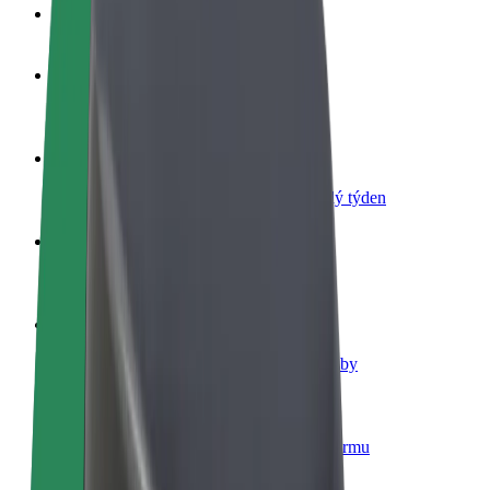
Nejčastější otázky
Staňte se řidičem
Vydělávejte podle sebe
Staňte se kurýrem
Doručujte jídlo a dostávejte výplatu každý týden
Přidejte restauraci nebo obchod
Oslovte více zákazníků a zvyšte si tržby
Zaregistrujte se jako flotilový partner
Přidejte svou flotilu k Boltu a zvyšte si tržby
Bolt for Business
Produkty a služby Boltu přesně pro vaši firmu