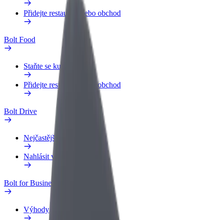
Přidejte restauraci nebo obchod
Bolt Food
Staňte se kurýrem
Přidejte restauraci nebo obchod
Bolt Drive
Nejčastější otázky
Nahlásit vozidlo
Bolt for Business
Výhody