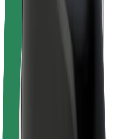
E-kola
Bolt Plus
Vydělávejte s Boltem
Řidiči
Výdělky řidiče
Kurýři
Výdělky kurýra
Partneři Bolt Food
Flotily
Franšízy
Společnost
Kariéra