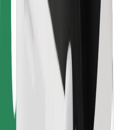
Pro kurýry
Bolt Food
Pro flotilové partnery
Pro restaurace
Bolt for Business
Jiné
Partneři
Obchodní podmínky
Cookies
Zabezpečení
Jízda za pár minut!
Stáhněte si aplikaci Bolt