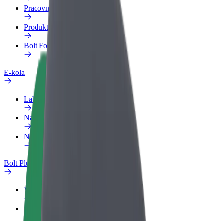
Pracovní profil
Produkty
Bolt Food pro Business
E-kola
Laboratoř bezpečnosti
Nahlásit problém
Nejčastější otázky
Bolt Plus
Výhody
Jak získat členství