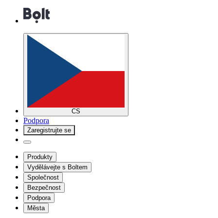
CS
Podpora
Zaregistrujte se
Produkty
Vydělávejte s Boltem
Společnost
Bezpečnost
Podpora
Města