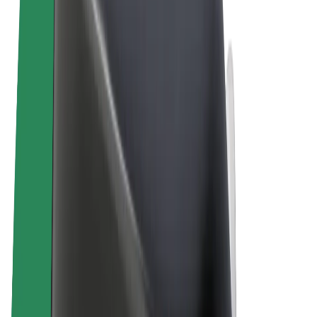
Obchodní podmínky
Soukromí
Cookies
© 2026 Bolt Technology OÜ
Produkty
Jízdy
Koloběžky
Bolt Market
Bolt Food
Bolt Drive
Bolt for Business