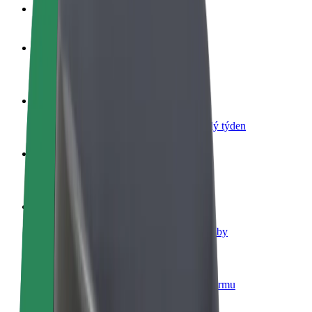
Nejčastější otázky
Staňte se řidičem
Vydělávejte podle sebe
Staňte se kurýrem
Doručujte jídlo a dostávejte výplatu každý týden
Přidejte restauraci nebo obchod
Oslovte více zákazníků a zvyšte si tržby
Zaregistrujte se jako flotilový partner
Přidejte svou flotilu k Boltu a zvyšte si tržby
Bolt for Business
Produkty a služby Boltu přesně pro vaši firmu