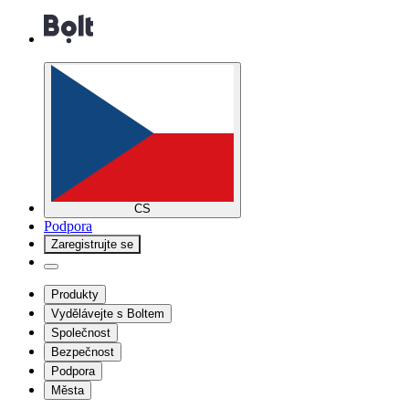
CS
Podpora
Zaregistrujte se
Produkty
Vydělávejte s Boltem
Společnost
Bezpečnost
Podpora
Města