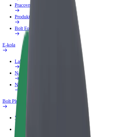
Pracovní profil
Produkty
Bolt Food pro Business
E-kola
Laboratoř bezpečnosti
Nahlásit problém
Nejčastější otázky
Bolt Plus
Výhody
Jak získat členství