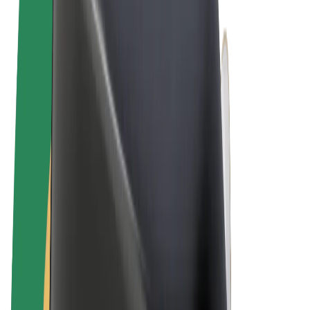
Obchodní podmínky
Soukromí
Cookies
© 2026 Bolt Technology OÜ
Produkty
Jízdy
Koloběžky
Bolt Market
Bolt Food
Bolt Drive
Bolt for Business