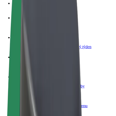
Nejčastější otázky
Staňte se řidičem
Vydělávejte podle sebe
Staňte se kurýrem
Doručujte jídlo a dostávejte výplatu každý týden
Přidejte restauraci nebo obchod
Oslovte více zákazníků a zvyšte si tržby
Zaregistrujte se jako flotilový partner
Přidejte svou flotilu k Boltu a zvyšte si tržby
Bolt for Business
Produkty a služby Boltu přesně pro vaši firmu