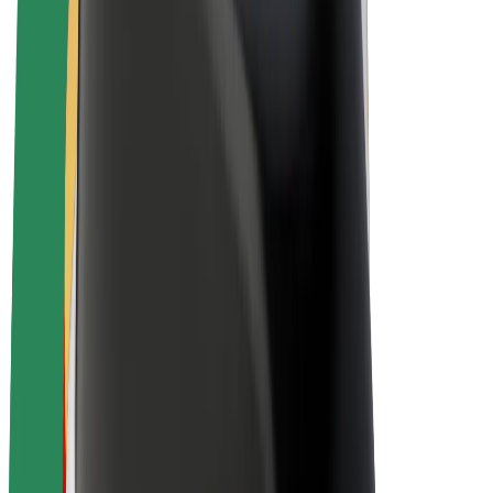
E-kola
Bolt Plus
Vydělávejte s Boltem
Řidiči
Výdělky řidiče
Kurýři
Výdělky kurýra
Partneři Bolt Food
Flotily
Franšízy
Společnost
Kariéra