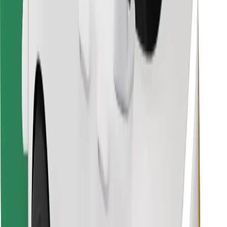
Objevte své oblíbené jídlo!
Stáhněte si aplikaci Bolt Food