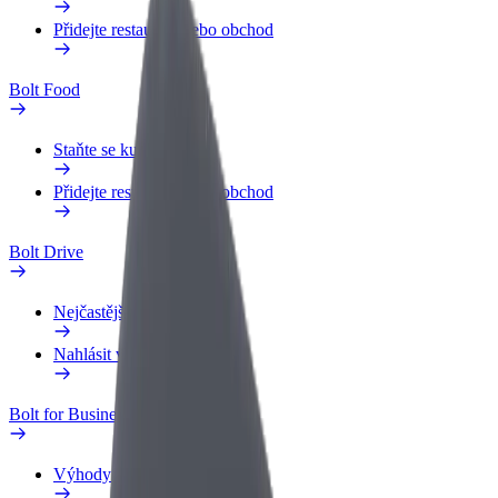
Přidejte restauraci nebo obchod
Bolt Food
Staňte se kurýrem
Přidejte restauraci nebo obchod
Bolt Drive
Nejčastější otázky
Nahlásit vozidlo
Bolt for Business
Výhody