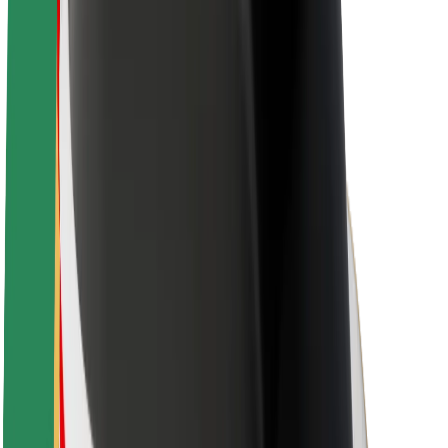
O společnosti Bolt
Udržitelnost podle Boltu
Projekt Zero
Blog
Tiskové centrum
Pokyny ke značce
Naše poslání
Vztahy s investory
Vedení
Značka
Média
Městský fond
Bezpečnost