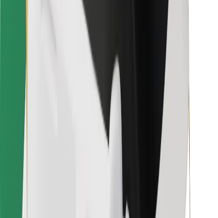
Pro kurýry
Bolt Food
Pro flotilové partnery
Pro restaurace
Bolt for Business
Jiné
Partneři
Obchodní podmínky
Cookies
Zabezpečení
Jízda za pár minut!
Stáhněte si aplikaci Bolt