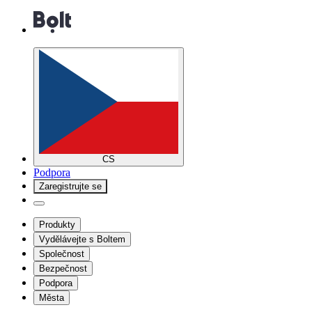
CS
Podpora
Zaregistrujte se
Produkty
Vydělávejte s Boltem
Společnost
Bezpečnost
Podpora
Města