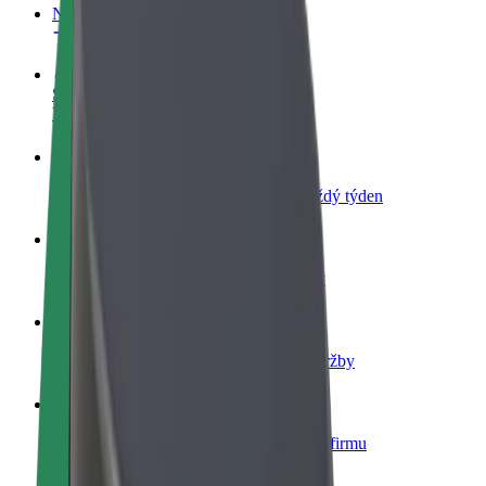
Nejčastější otázky
Staňte se řidičem
Vydělávejte podle sebe
Staňte se kurýrem
Doručujte jídlo a dostávejte výplatu každý týden
Přidejte restauraci nebo obchod
Oslovte více zákazníků a zvyšte si tržby
Zaregistrujte se jako flotilový partner
Přidejte svou flotilu k Boltu a zvyšte si tržby
Bolt for Business
Produkty a služby Boltu přesně pro vaši firmu