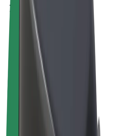
Obchodní podmínky
Soukromí
Cookies
© 2026 Bolt Technology OÜ
Produkty
Jízdy
Koloběžky
Bolt Market
Bolt Food
Bolt Drive
Bolt for Business