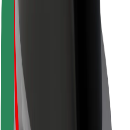
Bezpečnost cestujících
Bezpečnost řidičů
Bezpečnost na koloběžce
Laboratoř bezpečnosti
Města
Lokality
Řešení pro města
Letiště
Nabíjecí stanice Bolt
Podpora
Pro cestující
Pro řidiče