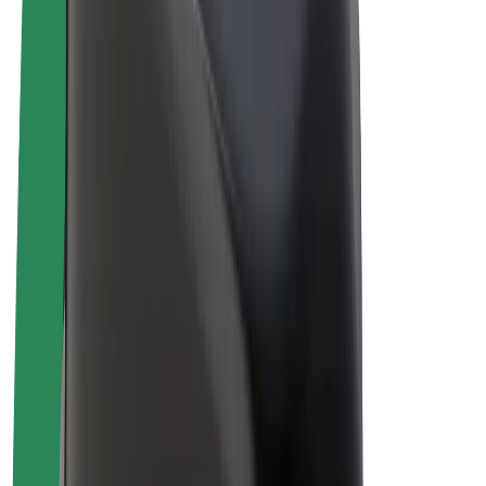
E-kola
Bolt Plus
Vydělávejte s Boltem
Řidiči
Výdělky řidiče
Kurýři
Výdělky kurýra
Partneři Bolt Food
Flotily
Franšízy
Společnost
Kariéra