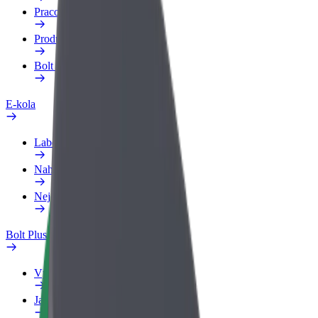
Pracovní profil
Produkty
Bolt Food pro Business
E-kola
Laboratoř bezpečnosti
Nahlásit problém
Nejčastější otázky
Bolt Plus
Výhody
Jak získat členství