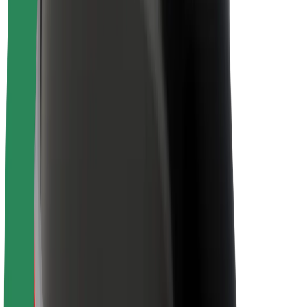
O společnosti Bolt
Udržitelnost podle Boltu
Projekt Zero
Blog
Tiskové centrum
Pokyny ke značce
Naše poslání
Vztahy s investory
Vedení
Značka
Média
Městský fond
Bezpečnost