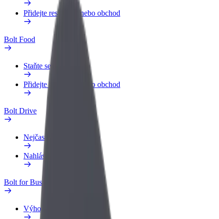
Přidejte restauraci nebo obchod
Bolt Food
Staňte se kurýrem
Přidejte restauraci nebo obchod
Bolt Drive
Nejčastější otázky
Nahlásit vozidlo
Bolt for Business
Výhody