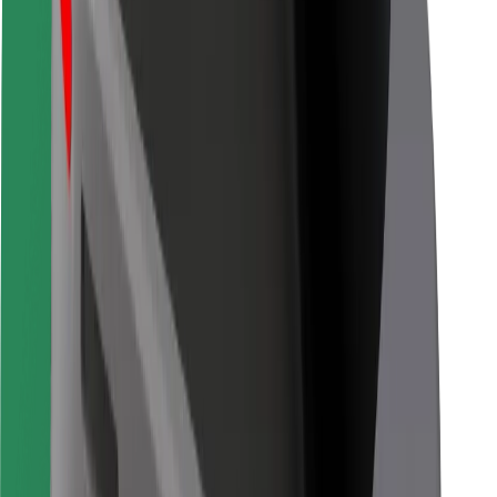
Pro kurýry
Bolt Food
Pro flotilové partnery
Pro restaurace
Bolt for Business
Jiné
Partneři
Obchodní podmínky
Cookies
Zabezpečení
Jízda za pár minut!
Stáhněte si aplikaci Bolt