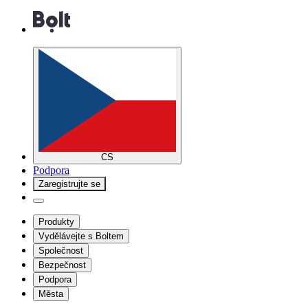
CS
Podpora
Zaregistrujte se
Produkty
Vydělávejte s Boltem
Společnost
Bezpečnost
Podpora
Města