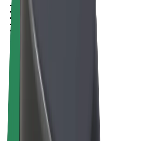
Obchodní podmínky
Soukromí
Cookies
© 2026 Bolt Technology OÜ
Produkty
Jízdy
Koloběžky
Bolt Market
Bolt Food
Bolt Drive
Bolt for Business