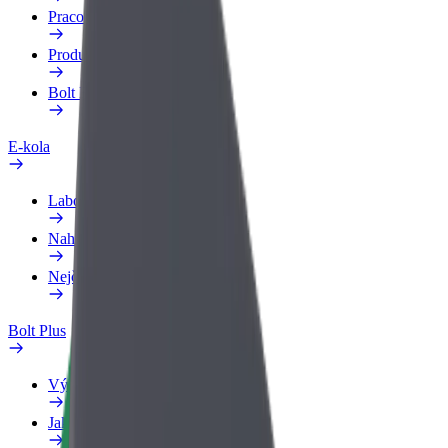
Pracovní profil
Produkty
Bolt Food pro Business
E-kola
Laboratoř bezpečnosti
Nahlásit problém
Nejčastější otázky
Bolt Plus
Výhody
Jak získat členství