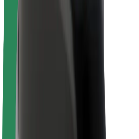
O společnosti Bolt
Udržitelnost podle Boltu
Projekt Zero
Blog
Tiskové centrum
Pokyny ke značce
Naše poslání
Vztahy s investory
Vedení
Značka
Média
Městský fond
Bezpečnost