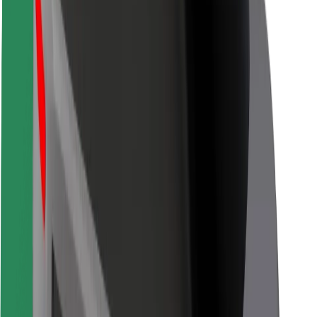
Pro kurýry
Bolt Food
Pro flotilové partnery
Pro restaurace
Bolt for Business
Jiné
Partneři
Obchodní podmínky
Cookies
Zabezpečení
Jízda za pár minut!
Stáhněte si aplikaci Bolt