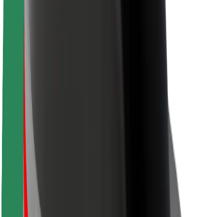
Bezpečnost cestujících
Bezpečnost řidičů
Bezpečnost na koloběžce
Laboratoř bezpečnosti
Města
Lokality
Řešení pro města
Letiště
Nabíjecí stanice Bolt
Podpora
Pro cestující
Pro řidiče