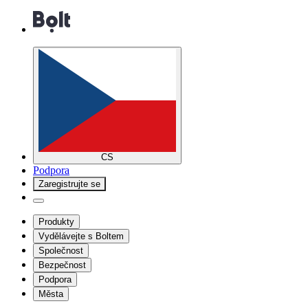
CS
Podpora
Zaregistrujte se
Produkty
Vydělávejte s Boltem
Společnost
Bezpečnost
Podpora
Města