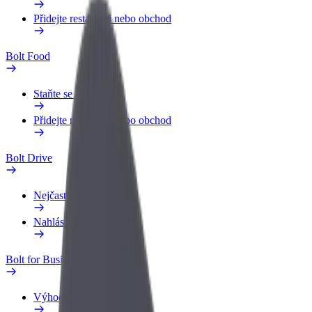
Přidejte restauraci nebo obchod
Bolt Food
Staňte se kurýrem
Přidejte restauraci nebo obchod
Bolt Drive
Nejčastější otázky
Nahlásit vozidlo
Bolt for Business
Výhody