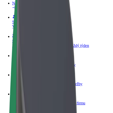
Nejčastější otázky
Staňte se řidičem
Vydělávejte podle sebe
Staňte se kurýrem
Doručujte jídlo a dostávejte výplatu každý týden
Přidejte restauraci nebo obchod
Oslovte více zákazníků a zvyšte si tržby
Zaregistrujte se jako flotilový partner
Přidejte svou flotilu k Boltu a zvyšte si tržby
Bolt for Business
Produkty a služby Boltu přesně pro vaši firmu