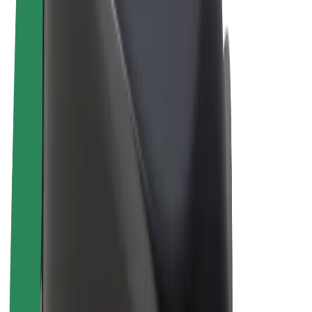
E-kola
Bolt Plus
Vydělávejte s Boltem
Řidiči
Výdělky řidiče
Kurýři
Výdělky kurýra
Partneři Bolt Food
Flotily
Franšízy
Společnost
Kariéra