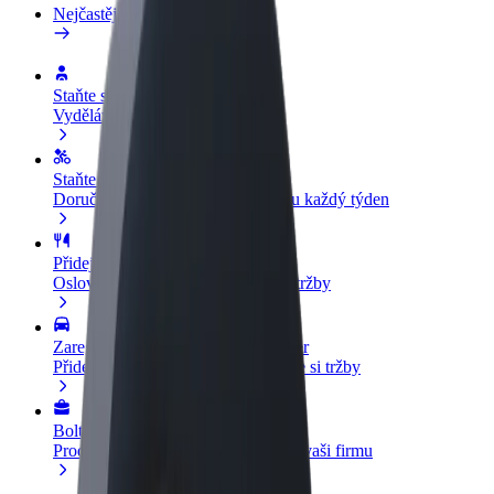
Nejčastější otázky
Staňte se řidičem
Vydělávejte podle sebe
Staňte se kurýrem
Doručujte jídlo a dostávejte výplatu každý týden
Přidejte restauraci nebo obchod
Oslovte více zákazníků a zvyšte si tržby
Zaregistrujte se jako flotilový partner
Přidejte svou flotilu k Boltu a zvyšte si tržby
Bolt for Business
Produkty a služby Boltu přesně pro vaši firmu