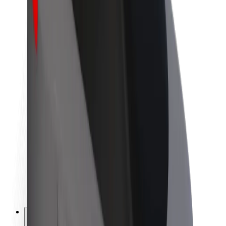
O společnosti Bolt
Udržitelnost podle Boltu
Projekt Zero
Blog
Tiskové centrum
Pokyny ke značce
Naše poslání
Vztahy s investory
Vedení
Značka
Média
Městský fond
Bezpečnost