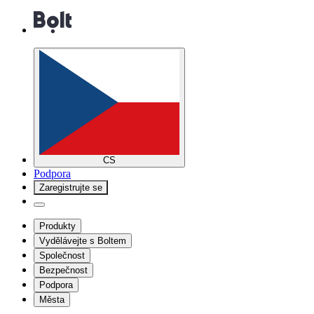
CS
Podpora
Zaregistrujte se
Produkty
Vydělávejte s Boltem
Společnost
Bezpečnost
Podpora
Města