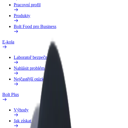
Pracovní profil
Produkty
Bolt Food pro Business
E-kola
Laboratoř bezpečnosti
Nahlásit problém
Nejčastější otázky
Bolt Plus
Výhody
Jak získat členství