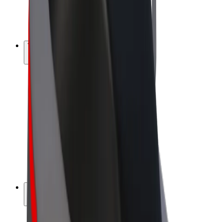
E-kola
Bolt Plus
Vydělávejte s Boltem
Řidiči
Výdělky řidiče
Kurýři
Výdělky kurýra
Partneři Bolt Food
Flotily
Franšízy
Společnost
Kariéra