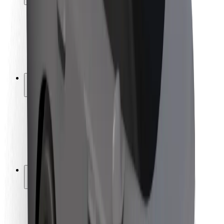
Bezpečnost cestujících
Bezpečnost řidičů
Bezpečnost na koloběžce
Laboratoř bezpečnosti
Města
Lokality
Řešení pro města
Letiště
Nabíjecí stanice Bolt
Podpora
Pro cestující
Pro řidiče