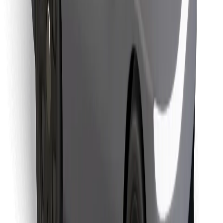
Objevte své oblíbené jídlo!
Stáhněte si aplikaci Bolt Food