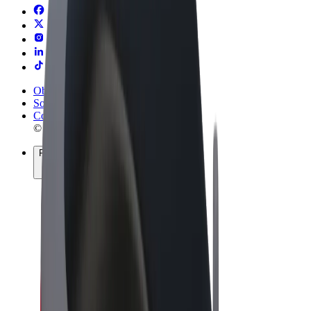
Obchodní podmínky
Soukromí
Cookies
© 2026 Bolt Technology OÜ
Produkty
Jízdy
Koloběžky
Bolt Market
Bolt Food
Bolt Drive
Bolt for Business