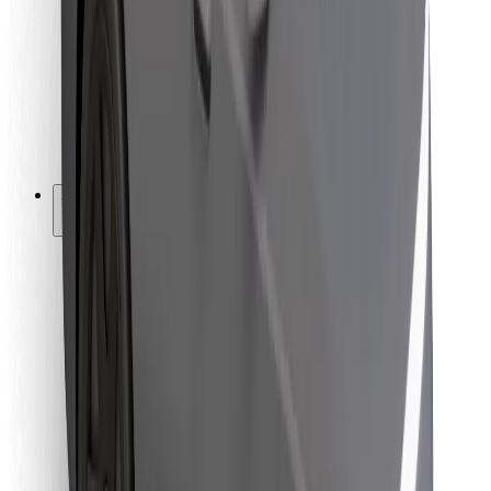
Pro kurýry
Bolt Food
Pro flotilové partnery
Pro restaurace
Bolt for Business
Jiné
Partneři
Obchodní podmínky
Cookies
Zabezpečení
Jízda za pár minut!
Stáhněte si aplikaci Bolt