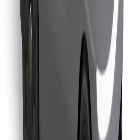
Objevte své oblíbené jídlo!
Stáhněte si aplikaci Bolt Food