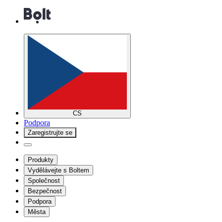
CS
Podpora
Zaregistrujte se
Produkty
Vydělávejte s Boltem
Společnost
Bezpečnost
Podpora
Města