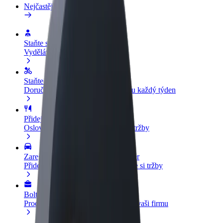
Nejčastější otázky
Staňte se řidičem
Vydělávejte podle sebe
Staňte se kurýrem
Doručujte jídlo a dostávejte výplatu každý týden
Přidejte restauraci nebo obchod
Oslovte více zákazníků a zvyšte si tržby
Zaregistrujte se jako flotilový partner
Přidejte svou flotilu k Boltu a zvyšte si tržby
Bolt for Business
Produkty a služby Boltu přesně pro vaši firmu