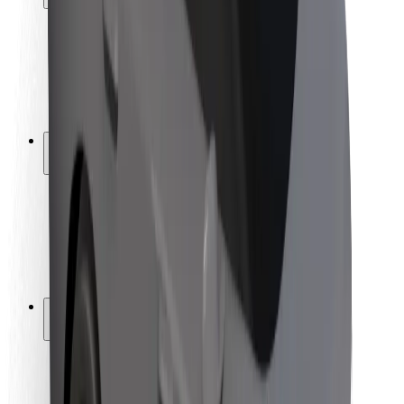
Bezpečnost cestujících
Bezpečnost řidičů
Bezpečnost na koloběžce
Laboratoř bezpečnosti
Města
Lokality
Řešení pro města
Letiště
Nabíjecí stanice Bolt
Podpora
Pro cestující
Pro řidiče