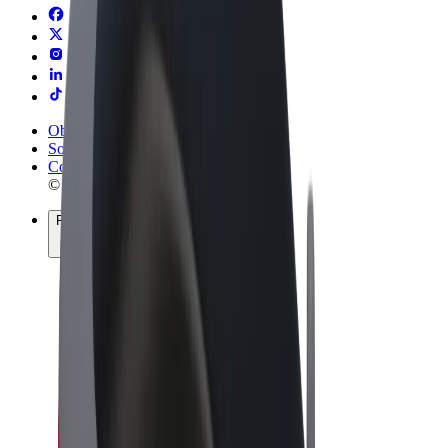
Obchodní podmínky
Soukromí
Cookies
© 2026 Bolt Technology OÜ
Produkty
Jízdy
Koloběžky
Bolt Market
Bolt Food
Bolt Drive
Bolt for Business