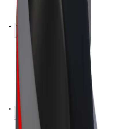
E-kola
Bolt Plus
Vydělávejte s Boltem
Řidiči
Výdělky řidiče
Kurýři
Výdělky kurýra
Partneři Bolt Food
Flotily
Franšízy
Společnost
Kariéra