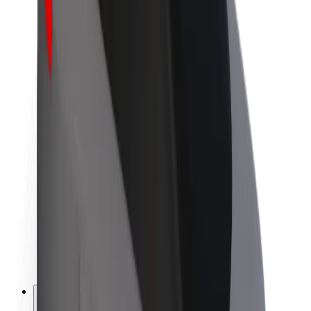
O společnosti Bolt
Udržitelnost podle Boltu
Projekt Zero
Blog
Tiskové centrum
Pokyny ke značce
Naše poslání
Vztahy s investory
Vedení
Značka
Média
Městský fond
Bezpečnost