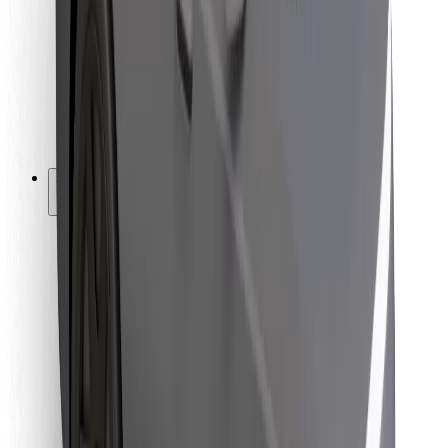
Pro kurýry
Bolt Food
Pro flotilové partnery
Pro restaurace
Bolt for Business
Jiné
Partneři
Obchodní podmínky
Cookies
Zabezpečení
Jízda za pár minut!
Stáhněte si aplikaci Bolt