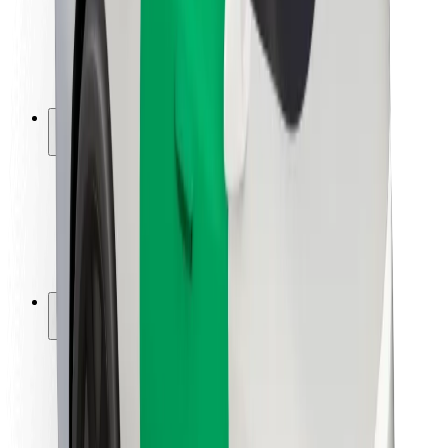
Bezpečnost řidičů
Bezpečnost na koloběžce
Laboratoř bezpečnosti
Města
Lokality
Řešení pro města
Letiště
Nabíjecí stanice Bolt
Podpora
Pro cestující
Pro řidiče
Pro kurýry