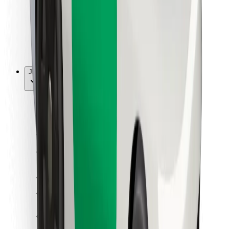
Bolt Food
Pro flotilové partnery
Pro restaurace
Bolt for Business
Jiné
Partneři
Obchodní podmínky
Cookies
Zabezpečení
Jízda za pár minut!
Stáhněte si aplikaci Bolt
Objevte své oblíbené jídlo!