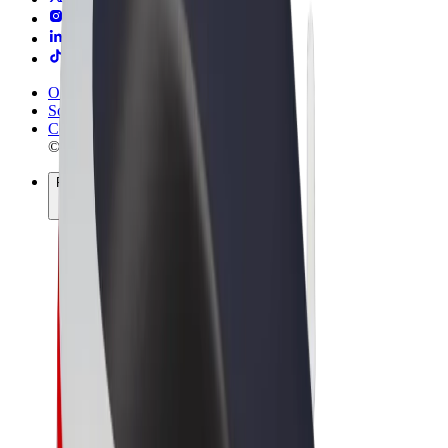
Obchodní podmínky
Soukromí
Cookies
© 2026 Bolt Technology OÜ
Produkty
Jízdy
Koloběžky
Bolt Market
Bolt Food
Bolt Drive
Bolt for Business
E-kola