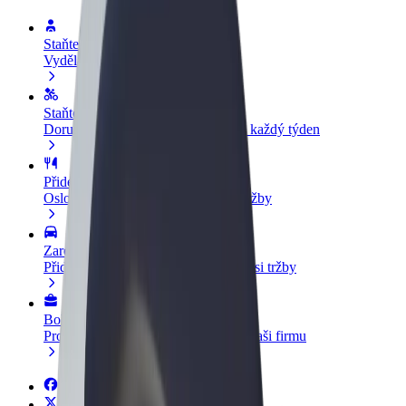
Staňte se řidičem
Vydělávejte podle sebe
Staňte se kurýrem
Doručujte jídlo a dostávejte výplatu každý týden
Přidejte restauraci nebo obchod
Oslovte více zákazníků a zvyšte si tržby
Zaregistrujte se jako flotilový partner
Přidejte svou flotilu k Boltu a zvyšte si tržby
Bolt for Business
Produkty a služby Boltu přesně pro vaši firmu