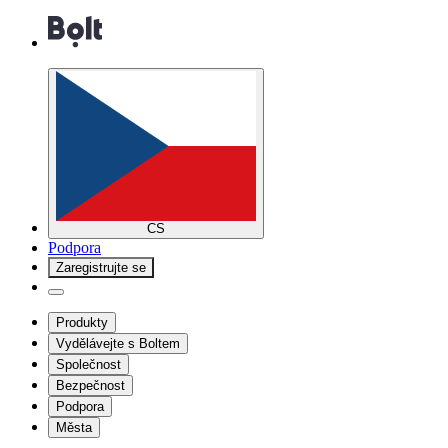
CS
Podpora
Zaregistrujte se
Produkty
Vydělávejte s Boltem
Společnost
Bezpečnost
Podpora
Města