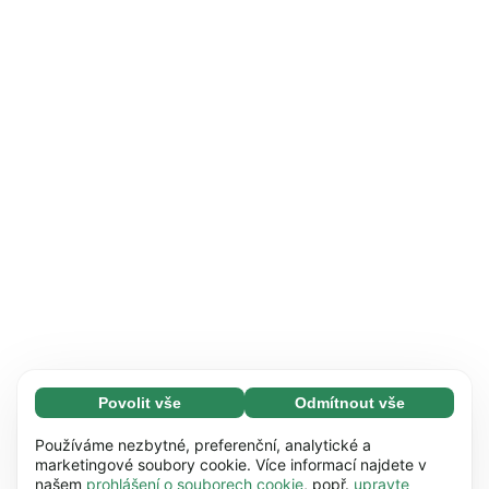
Povolit vše
Odmítnout vše
Nezbytné (65)
Nezbytné soubory cookie umožňují využívat
Zjistit více
Používáme nezbytné, preferenční, analytické a
naše webové stránky díky základním funkcím,
marketingové soubory cookie. Více informací najdete v
našem
prohlášení o souborech cookie
, popř.
upravte
např. navigaci na stránce. Bez těchto souborů