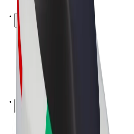
Bolt Plus
Vydělávejte s Boltem
Řidiči
Výdělky řidiče
Kurýři
Výdělky kurýra
Partneři Bolt Food
Flotily
Franšízy
Společnost
Kariéra
O společnosti Bolt