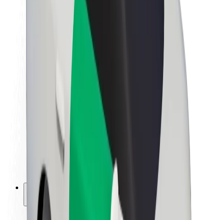
Udržitelnost podle Boltu
Projekt Zero
Blog
Tiskové centrum
Pokyny ke značce
Naše poslání
Vztahy s investory
Vedení
Značka
Média
Městský fond
Bezpečnost
Bezpečnost cestujících