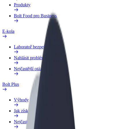
Produkty
Bolt Food pro Business
E-kola
Laboratoř bezpečnosti
Nahlásit problém
Nejčastější otázky
Bolt Plus
Výhody
Jak získat členství
Nejčastější otázky