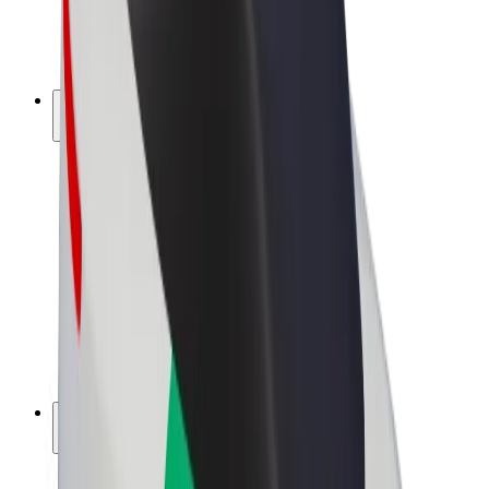
E-kola
Bolt Plus
Vydělávejte s Boltem
Řidiči
Výdělky řidiče
Kurýři
Výdělky kurýra
Partneři Bolt Food
Flotily
Franšízy
Společnost
Kariéra