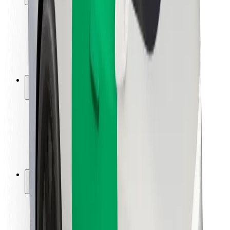
Bezpečnost cestujících
Bezpečnost řidičů
Bezpečnost na koloběžce
Laboratoř bezpečnosti
Města
Lokality
Řešení pro města
Letiště
Nabíjecí stanice Bolt
Podpora
Pro cestující
Pro řidiče