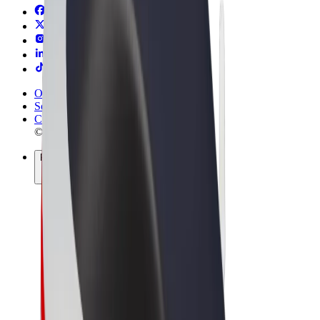
Obchodní podmínky
Soukromí
Cookies
© 2026 Bolt Technology OÜ
Produkty
Jízdy
Koloběžky
Bolt Market
Bolt Food
Bolt Drive
Bolt for Business