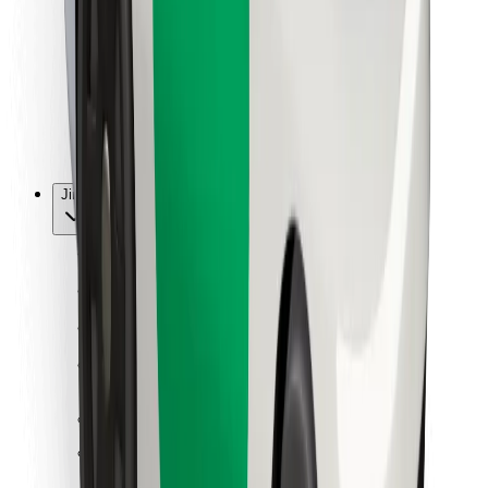
Pro kurýry
Bolt Food
Pro flotilové partnery
Pro restaurace
Bolt for Business
Jiné
Partneři
Obchodní podmínky
Cookies
Zabezpečení
Jízda za pár minut!
Stáhněte si aplikaci Bolt