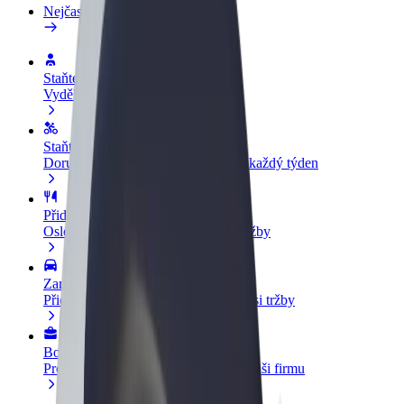
Nejčastější otázky
Staňte se řidičem
Vydělávejte podle sebe
Staňte se kurýrem
Doručujte jídlo a dostávejte výplatu každý týden
Přidejte restauraci nebo obchod
Oslovte více zákazníků a zvyšte si tržby
Zaregistrujte se jako flotilový partner
Přidejte svou flotilu k Boltu a zvyšte si tržby
Bolt for Business
Produkty a služby Boltu přesně pro vaši firmu