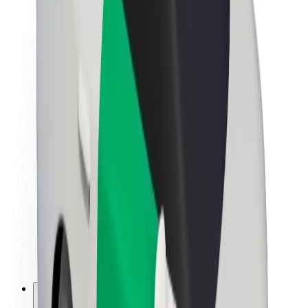
O společnosti Bolt
Udržitelnost podle Boltu
Projekt Zero
Blog
Tiskové centrum
Pokyny ke značce
Naše poslání
Vztahy s investory
Vedení
Značka
Média
Městský fond
Bezpečnost