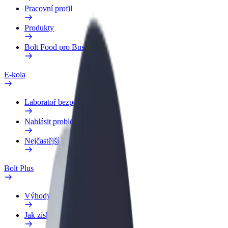
Pracovní profil
Produkty
Bolt Food pro Business
E-kola
Laboratoř bezpečnosti
Nahlásit problém
Nejčastější otázky
Bolt Plus
Výhody
Jak získat členství