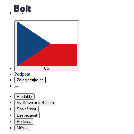
CS
Podpora
Zaregistrujte se
Produkty
Vydělávejte s Boltem
Společnost
Bezpečnost
Podpora
Města