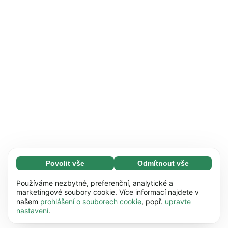
Povolit vše
Odmítnout vše
Nezbytné (65)
Nezbytné soubory cookie umožňují využívat
Zjistit více
Používáme nezbytné, preferenční, analytické a
naše webové stránky díky základním funkcím,
marketingové soubory cookie. Více informací najdete v
našem
prohlášení o souborech cookie
, popř.
upravte
např. navigaci na stránce. Bez těchto souborů
Preference (17)
nastavení
.
cookie nemůže webová stránka správně
Předvolené soubory cookie umožňují našim
Zjistit více
fungovat.
Zjistit více