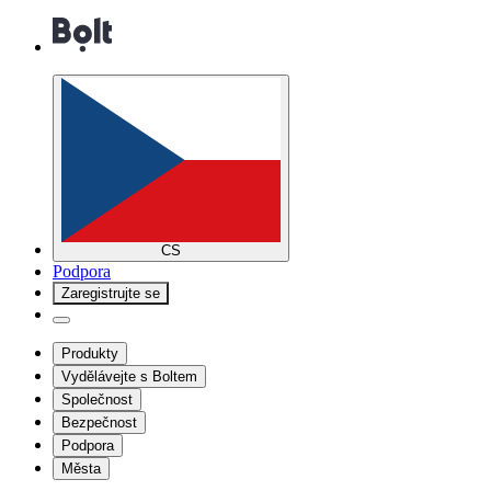
CS
Podpora
Zaregistrujte se
Produkty
Vydělávejte s Boltem
Společnost
Bezpečnost
Podpora
Města