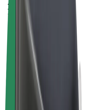
Obchodní podmínky
Soukromí
Cookies
© 2026 Bolt Technology OÜ
Produkty
Jízdy
Koloběžky
Bolt Market
Bolt Food
Bolt Drive
Bolt for Business