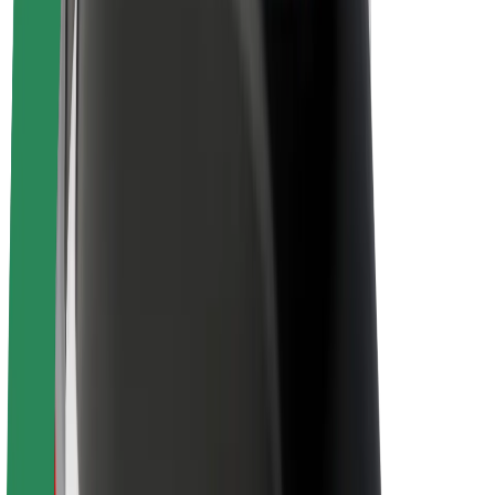
O společnosti Bolt
Udržitelnost podle Boltu
Projekt Zero
Blog
Tiskové centrum
Pokyny ke značce
Naše poslání
Vztahy s investory
Vedení
Značka
Média
Městský fond
Bezpečnost