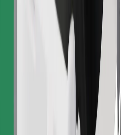
Objevte své oblíbené jídlo!
Stáhněte si aplikaci Bolt Food