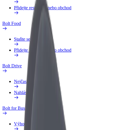
Přidejte restauraci nebo obchod
Bolt Food
Staňte se kurýrem
Přidejte restauraci nebo obchod
Bolt Drive
Nejčastější otázky
Nahlásit vozidlo
Bolt for Business
Výhody