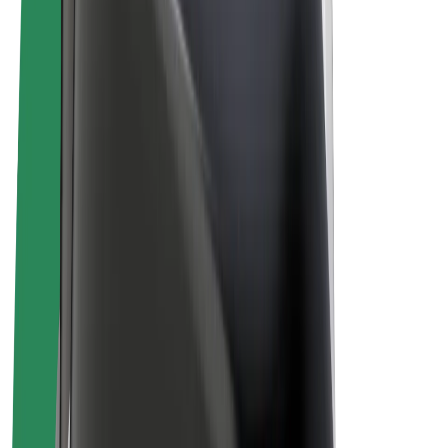
E-kola
Bolt Plus
Vydělávejte s Boltem
Řidiči
Výdělky řidiče
Kurýři
Výdělky kurýra
Partneři Bolt Food
Flotily
Franšízy
Společnost
Kariéra