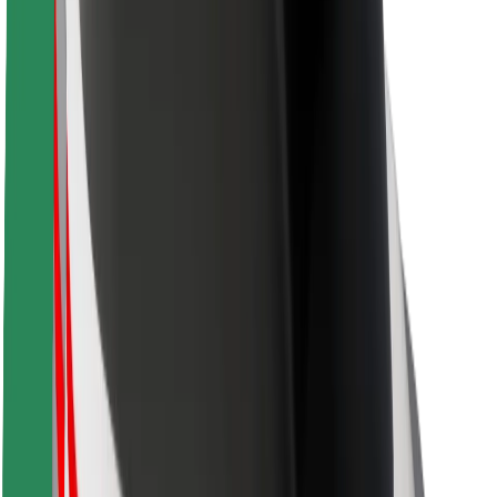
Bezpečnost cestujících
Bezpečnost řidičů
Bezpečnost na koloběžce
Laboratoř bezpečnosti
Města
Lokality
Řešení pro města
Letiště
Nabíjecí stanice Bolt
Podpora
Pro cestující
Pro řidiče