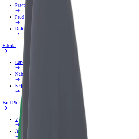
Pracovní profil
Produkty
Bolt Food pro Business
E-kola
Laboratoř bezpečnosti
Nahlásit problém
Nejčastější otázky
Bolt Plus
Výhody
Jak získat členství