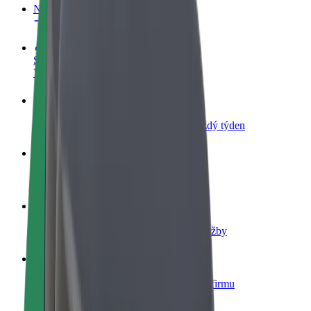
Nejčastější otázky
Staňte se řidičem
Vydělávejte podle sebe
Staňte se kurýrem
Doručujte jídlo a dostávejte výplatu každý týden
Přidejte restauraci nebo obchod
Oslovte více zákazníků a zvyšte si tržby
Zaregistrujte se jako flotilový partner
Přidejte svou flotilu k Boltu a zvyšte si tržby
Bolt for Business
Produkty a služby Boltu přesně pro vaši firmu