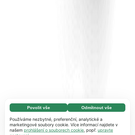
Povolit vše
Odmítnout vše
Nezbytné (65)
Nezbytné soubory cookie umožňují využívat
Zjistit více
Používáme nezbytné, preferenční, analytické a
naše webové stránky díky základním funkcím,
marketingové soubory cookie. Více informací najdete v
našem
prohlášení o souborech cookie
, popř.
upravte
např. navigaci na stránce. Bez těchto souborů
Preference (17)